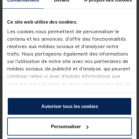
Ce site web utilise des cookies.
Les cookies nous permettent de personnaliser le
contenu et les annonces, d'offrir des fonctionnalités
relatives aux médias sociaux et d'analyser notre
MACK2
DYNAMITE BAITS
trafic. Nous partageons également des informations
Scopex Pellets Mack2 8
Pellets d'amorçages carpe
sur l'utilisation de notre site avec nos partenaires de
mm 1 kg
dynamite baits monster
médias sociaux, de publicité et d'analyse, qui peuvent
tigernut pell 900g
combiner celles-ci avec d'autres informations que
[object Object] out of 5 Customer Rating
[object Object] out of 5 Custom
(1)
(7)
vous leur avez fournies ou qu'ils ont collectées lors de
votre utilisation de leurs services.
5,
10,
Ajouter au panier
Ajout
99 €
99 €
Expédition sous 24 h
Expédition sous 24 h
Autoriser tous les cookies
Personnaliser