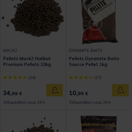
MACK2
DYNAMITE BAITS
Pellets Mack2 Halibut
Pellets Dynamite Baits
Premium Pellets 10kg
Source Pellet 1kg
[object Object] out of 5 Customer Rating
[object Object] out of 5 Custom
(14)
(17)
34,
10,
Ajouter au panier
Ajout
99 €
99 €
Expédition sous 24 h
Expédition sous 24 h