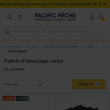
×
n ainsi que la Livraison Domicile offerte dès 90€
0
Accueil
Carpe
Appâts et Fabrication
Pellet
Amorçages
Pellets d'amorçage carpe
31 articles
Trier par
Filtrer
2
-30%