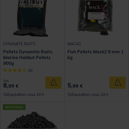
DYNAMITE BAITS
MACK2
Pellets Dynamite Baits
Fish Pellets Mack2 8 mm 1
Marine Halibut Pellets
kg
900g
[object Object] out of 5 Customer Rating
(4)
Dès
8,
5,
Ajouter au panier
Ajout
99 €
99 €
Expédition sous 24 h
Expédition sous 24 h
NOUVEAU