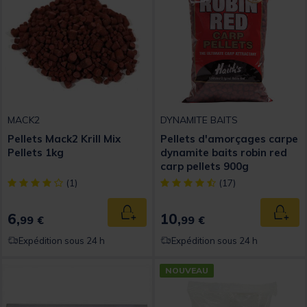
MACK2
DYNAMITE BAITS
Pellets Mack2 Krill Mix
Pellets d'amorçages carpe
Pellets 1kg
dynamite baits robin red
carp pellets 900g
[object Object] out of 5 Customer Rating
[object Object] out of 5 Custom
(1)
(17)
6,
10,
Ajouter au panier
Ajout
99 €
99 €
Expédition sous 24 h
Expédition sous 24 h
NOUVEAU