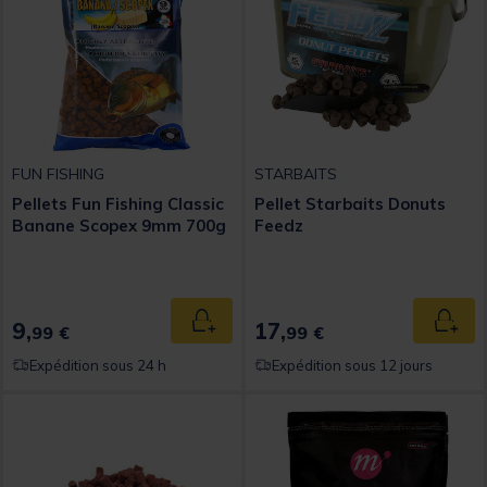
FUN FISHING
STARBAITS
Pellets Fun Fishing Classic
Pellet Starbaits Donuts
Banane Scopex 9mm 700g
Feedz
9,
17,
Ajouter au panier
Ajout
99 €
99 €
Expédition sous 24 h
Expédition sous 12 jours