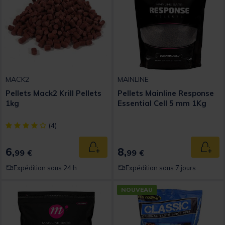
MACK2
MAINLINE
Pellets Mack2 Krill Pellets
Pellets Mainline Response
1kg
Essential Cell 5 mm 1Kg
[object Object] out of 5 Customer Rating
(4)
6,
8,
Ajouter au panier
Ajout
99 €
99 €
Expédition sous 24 h
Expédition sous 7 jours
NOUVEAU