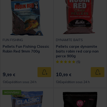
FUN FISHING
DYNAMITE BAITS
Pellets Fun Fishing Classic
Pellets carpe dynamite
Robin Red 9mm 700g
baits robin red carp non
perce 900g
[object Object] out of 5 Custom
(5)
9,
10,
Ajouter au panier
Ajout
99 €
99 €
Expédition sous 24 h
Expédition sous 24 h
NOUVEAU