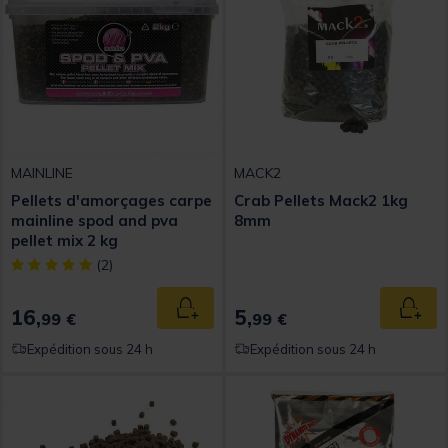
MAINLINE
MACK2
Pellets d'amorçages carpe
Crab Pellets Mack2 1kg
mainline spod and pva
8mm
pellet mix 2 kg
[object Object] out of 5 Customer Rating
(2)
16,
5,
Ajouter au panier
Ajout
99 €
99 €
Expédition sous 24 h
Expédition sous 24 h