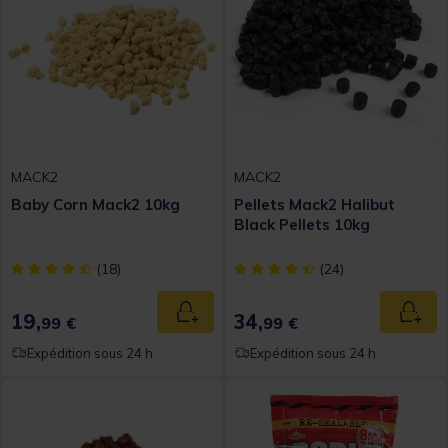
MACK2
MACK2
Baby Corn Mack2 10kg
Pellets Mack2 Halibut
Black Pellets 10kg
[object Object] out of 5 Customer Rating
[object Object] out of 5 Custom
(18)
(24)
19,
34,
Ajouter au panier
Ajout
99 €
99 €
Expédition sous 24 h
Expédition sous 24 h