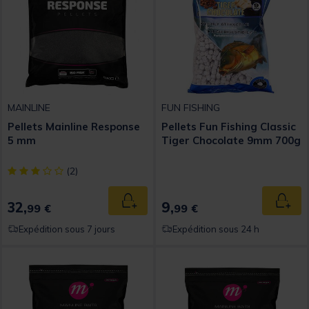
MAINLINE
FUN FISHING
Pellets Mainline Response
Pellets Fun Fishing Classic
5 mm
Tiger Chocolate 9mm 700g
[object Object] out of 5 Customer Rating
(2)
32,
9,
Ajouter au panier
Ajout
99 €
99 €
Expédition sous 7 jours
Expédition sous 24 h