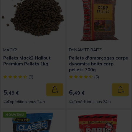
MACK2
DYNAMITE BAITS
Pellets Mack2 Halibut
Pellets d'amorçages carpe
Premium Pellets 1kg
dynamite baits carp
pellets 700g
[object Object] out of 5 Customer Rating
[object Object] out of 5 Custom
(9)
(5)
5,
6,
Ajouter au panier
Ajout
49 €
49 €
Expédition sous 24 h
Expédition sous 24 h
NOUVEAU