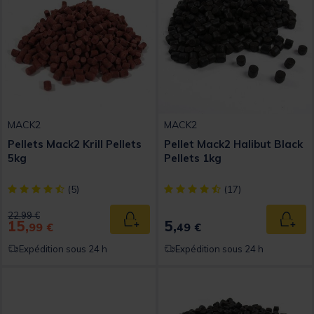
MACK2
MACK2
Pellets Mack2 Krill Pellets
Pellet Mack2 Halibut Black
5kg
Pellets 1kg
[object Object] out of 5 Customer Rating
[object Object] out of 5 Custom
(5)
(17)
Price reduced from
to
22,99 €
15,
5,
Ajouter au panier
Ajout
99 €
49 €
Expédition sous 24 h
Expédition sous 24 h