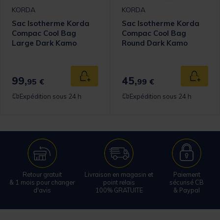
KORDA
KORDA
Sac Isotherme Korda
Sac Isotherme Korda
Compac Cool Bag
Compac Cool Bag
Large Dark Kamo
Round Dark Kamo
99,
45,
 au panier
Ajouter au panier
Ajouter
95 €
99 €
Expédition sous 24 h
Expédition sous 24 h
Retour gratuit
Livraison en magasin et
Paiement
& 1 mois pour changer
point relais
sécurisé CB
d'avis
100% GRATUITE
& Paypal