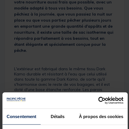
votre nourriture aussi frais que possible, avec un
modèle adapté à tous vos besoins. Que vous
pêchiez à la journée, que vous passiez la nuit sur
place ou que vous partiez pêcher plusieurs jours
en emportant une grande quantité d'appâts et de
nourriture, il existe une taille de sac isotherme qui
répondra parfaitement à vos besoins, tout en
étant élégante et spécialement conçue pour la
pêche.
L'extérieur est fabriqué dans le même tissu Dark
Kamo durable et résistant à l'eau que celui utilisé
dans toute la gamme Dark Kamo, de sorte qu'il
s'harmonise avec le reste de vos bagages, et il est
doté d'une base étanche renforcée. Les parois
intérieures sont entièrement isolées pour garder le
contenu au frais ou congelé le plus longtemps
possible - le fait de pouvoir choisir une taille de sac
isotherme qui laisse le moins d'espace vide possible
à l'intérieur permet de garder le contenu au frais
Consentement
Détails
À propos des cookies
plus longtemps - et l'ajout des sacs isothermes
Compac y contribue (deux sacs isothermes sont