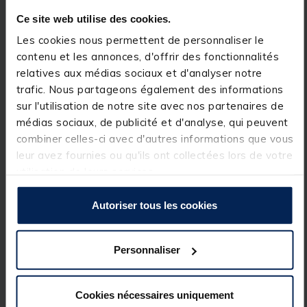
fournis avec chaque sac isotherme moyen ou grand,
avec des sangles internes pour les maintenir en
Ce site web utilise des cookies.
place en toute sécurité).
Les cookies nous permettent de personnaliser le
contenu et les annonces, d'offrir des fonctionnalités
relatives aux médias sociaux et d'analyser notre
Le grand modèle comporte également trois poches
trafic. Nous partageons également des informations
extérieures. Les pochettes réfrigérantes Compac
sont conçues pour être congelées pendant 24
sur l'utilisation de notre site avec nos partenaires de
heures avant la séance et gardent le contenu de
médias sociaux, de publicité et d'analyse, qui peuvent
votre sac isotherme ou de votre glacière Compac au
combiner celles-ci avec d'autres informations que vous
frais le plus longtemps possible.
leur avez fournies ou qu'ils ont collectées lors de votre
utilisation de leurs services.
Sac isotherme X-Large :
Autoriser tous les cookies
Dimensions totales : 45cm × 35cm x 25cm
Personnaliser
Dimensions du compartiment principal : 45cm x
Cookies nécessaires uniquement
31cm × 25cm / 34 litres