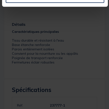
Détails
Caractéristiques principales
Tissu durable et résistant à l'eau
Base étanche renforcée
Parois entièrement isolées
Convient pour la nourriture ou les appâts
Poignée de transport renforcée
Fermetures éclair robustes
Spécifications
Réf.
237777-1