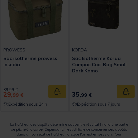
PROWESS
KORDA
Sac isotherme prowess
Sac Isotherme Korda
insedia
Compac Cool Bag Small
Dark Kamo
Price reduced from
to
39,99 €
29,
35,
Ajouter au panier
Ajout
99 €
99 €
Expédition sous 24 h
Expédition sous 7 jours
La fraîcheur des appâts détermine souvent le résultat final d'une partie
de pêche à la carpe. Cependant, il est difficile de conserver ses appâts
dans un bon état de fraîcheur lorsque l'on est en session. Pour