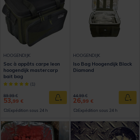
HOOGENDIJK
HOOGENDIJK
Sac à appâts carpe leon
Iso Bag Hoogendijk Black
hoogendijk mastercarp
Diamond
bait bag
[object Object] out of 5 Customer Rating
(1)
Price reduced from
to
Price reduced from
to
89,99 €
44,99 €
53,
26,
Ajouter au panier
Ajout
99 €
99 €
Expédition sous 24 h
Expédition sous 24 h