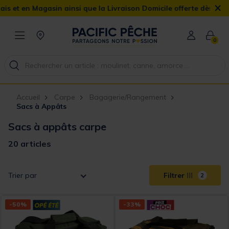
×
gasin ainsi que la Livraison Domicile offerte dès 90€
0
Accueil
Carpe
Bagagerie/Rangement
Sacs à Appâts
Sacs à appâts carpe
20 articles
Trier par
Filtrer
2
-50%
-33%