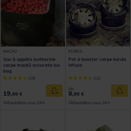
MACK2
KORDA
Sac à appâts isotherme
Pot à booster carpe korda
carpe mack2 accurate iso
infuza
bag
[object Object] out of 5 Customer Rating
[object Object] out of 5 Custom
(10)
(11)
Dès
19,
8,
Ajouter au panier
Ajout
99 €
99 €
Expédition sous 24 h
Expédition sous 24 h