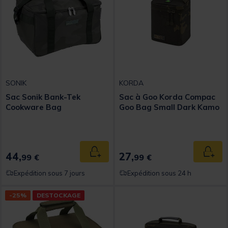
SONIK
KORDA
Sac Sonik Bank-Tek
Sac à Goo Korda Compac
Cookware Bag
Goo Bag Small Dark Kamo
44,
27,
Ajouter au panier
Ajout
99 €
99 €
Expédition sous 7 jours
Expédition sous 24 h
-25%
DESTOCKAGE