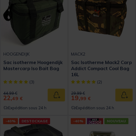
HOOGENDIJK
MACK2
Sac isotherme Hoogendijk
Sac Isotherme Mack2 Carp
Mastercarp Iso Bait Bag
Addict Compact Cool Bag
16L
[object Object] out of 5 Customer Rating
[object Object] out of 5 Custom
(3)
(2)
Price reduced from
to
Price reduced from
to
44,99 €
29,99 €
22,
19,
Ajouter au panier
Ajout
49 €
99 €
Expédition sous 24 h
Expédition sous 24 h
-40%
DESTOCKAGE
-40%
NOUVEAU