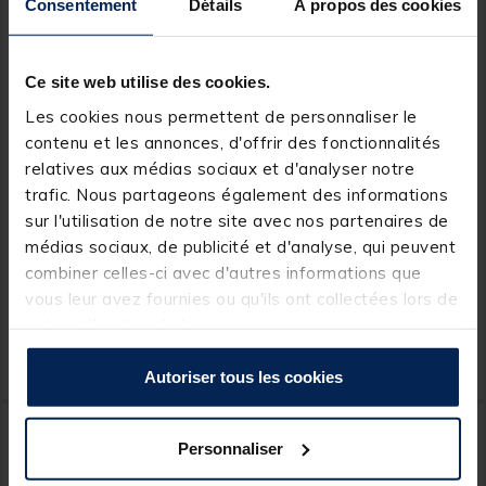
Consentement
Détails
À propos des cookies
Ce site web utilise des cookies.
Les cookies nous permettent de personnaliser le
contenu et les annonces, d'offrir des fonctionnalités
relatives aux médias sociaux et d'analyser notre
KORDA
KORDA
trafic. Nous partageons également des informations
Sac à Goo Korda Compac
Sac Isotherme Korda
sur l'utilisation de notre site avec nos partenaires de
Goo Bag Large Dark Kamo
Compac Cool Bag Round
médias sociaux, de publicité et d'analyse, qui peuvent
Dark Kamo
combiner celles-ci avec d'autres informations que
[object Object] out of 5 Customer Rating
(1)
vous leur avez fournies ou qu'ils ont collectées lors de
votre utilisation de leurs services.
33,
45,
Ajouter au panier
Ajout
99 €
99 €
Expédition sous 24 h
Expédition sous 24 h
Autoriser tous les cookies
Personnaliser