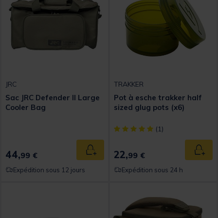
JRC
TRAKKER
Sac JRC Defender II Large
Pot à esche trakker half
Cooler Bag
sized glug pots (x6)
[object Object] out of 5 Custom
(1)
44,
22,
Ajouter au panier
Ajout
99 €
99 €
Expédition sous 12 jours
Expédition sous 24 h