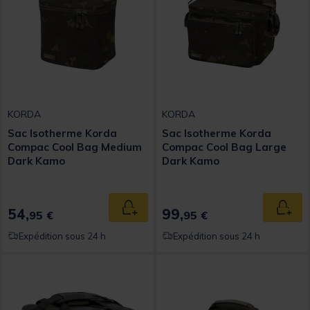
KORDA
KORDA
Sac Isotherme Korda
Sac Isotherme Korda
Compac Cool Bag Medium
Compac Cool Bag Large
Dark Kamo
Dark Kamo
54,
99,
Ajouter au panier
Ajout
95 €
95 €
Expédition sous 24 h
Expédition sous 24 h