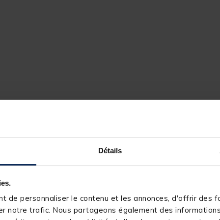
Détails
ies.
203633-1
 de personnaliser le contenu et les annonces, d'offrir des fo
MACK2
r notre trafic. Nous partageons également des informations s