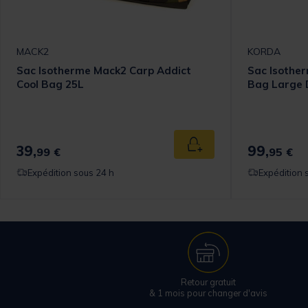
MACK2
KORDA
Sac Isotherme Mack2 Carp Addict
Sac Isothe
Cool Bag 25L
Bag Large 
39,
99,
 au panier
Ajouter au panier
99 €
95 €
Expédition sous 24 h
Expédition 
Retour gratuit
& 1 mois pour changer d'avis