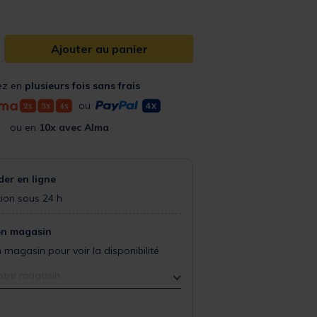
Ajouter au panier
ez en
plusieurs fois sans frais
ou
ou en
10x avec Alma
r en ligne
ion sous 24 h
en magasin
 magasin pour voir la disponibilité
otre magasin