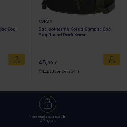
KORDA
ac Cool
Sac Isotherme Korda Compac Cool
Bag Round Dark Kamo
45,
Ajouter au panier
Ajouter
99 €
Expédition sous 24 h
Paiement sécurisé CB
& Paypal