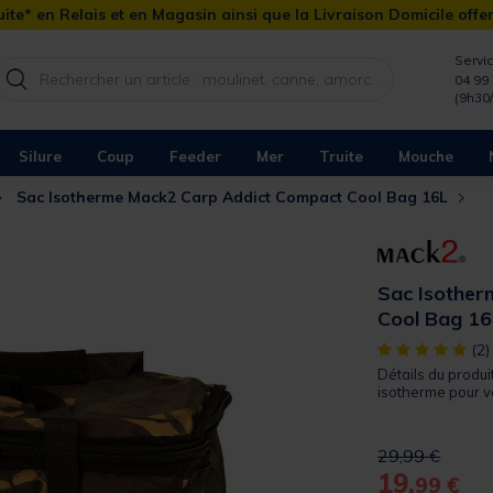
ite* en Relais et en Magasin ainsi que la Livraison Domicile offe
Servic
04 99 
(9h30
Silure
Coup
Feeder
Mer
Truite
Mouche
Sac Isotherme Mack2 Carp Addict Compact Cool Bag 16L
Sac Isothe
Cool Bag 16
[object Object]
(2)
Détails du produi
isotherme pour v
Price reduced 
to
29,99 €
19,
99 €