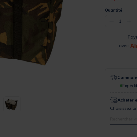
Quantité
−
+
1
Pay
avec
Commande
Expédit
Acheter 
Choisissez un
Rechercher v