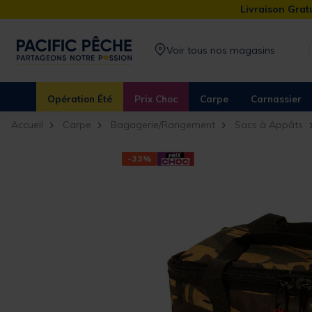
Livraison Gratu
Voir tous nos magasins
Opération Été
Prix Choc
Carpe
Carnassier
Accueil
Carpe
Bagagerie/Rangement
Sacs à Appâts
-33%