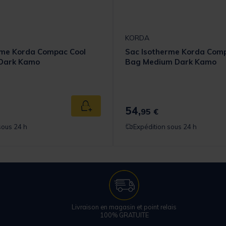
KORDA
rme Korda Compac Cool
Sac Isotherme Korda Comp
Dark Kamo
Bag Medium Dark Kamo
54,
Ajouter au panier
95 €
sous 24 h
Expédition sous 24 h
Livraison en magasin et point relais
100% GRATUITE