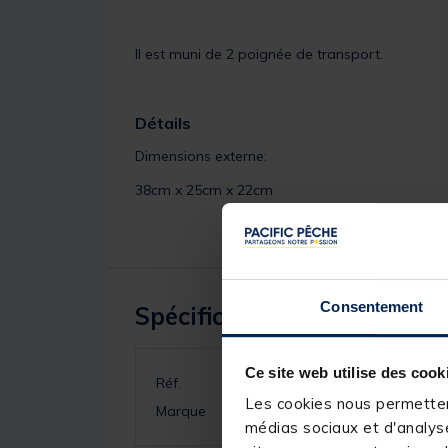
Il est muni de 2 poignée de transport.
Détails
Dimensions externe:
38cm x 25cm x 22cm
Consentement
Spécifications
Ce site web utilise des cook
Réf.
Les cookies nous permettent
Marque
médias sociaux et d'analyse