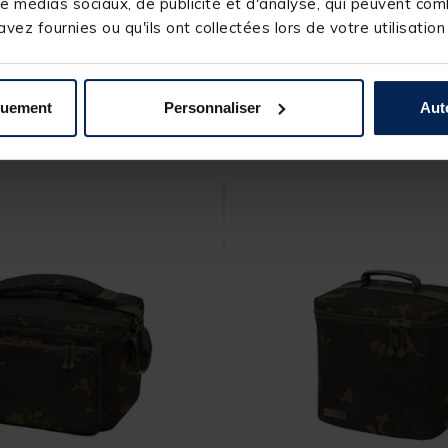
e médias sociaux, de publicité et d'analyse, qui peuvent comb
vez fournies ou qu'ils ont collectées lors de votre utilisation
quement
Personnaliser
Aut
s produits pourraient vous intéresse