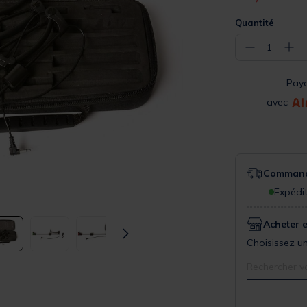
Quantité
−
+
1
Pay
avec
Commande
Expédit
Acheter 
Choisissez un
Rechercher v