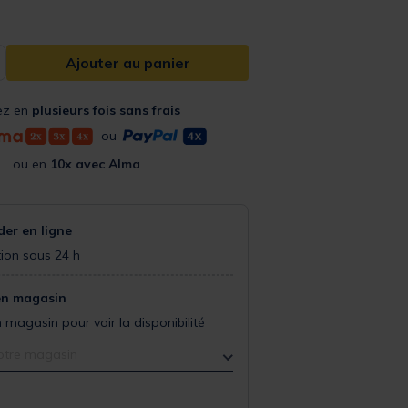
Ajouter au panier
ez en
plusieurs fois sans frais
ou
ou en
10x avec Alma
r en ligne
ion sous 24 h
en magasin
 magasin pour voir la disponibilité
otre magasin