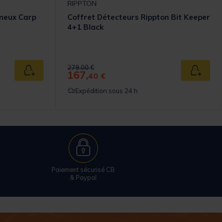
RIPPTON
ineux Carp
Coffret Détecteurs Rippton Bit Keeper
4+1 Black
omer Rating
Price reduced from
to
279,00 €
167,
Ajouter au panier
Ajouter
40 €
Expédition sous 24 h
Paiement sécurisé CB
& Paypal