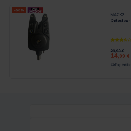
-50%
MACK2
Détecteur
[object Ob
Price redu
to
29,99 €
14,
99 €
Expéditi