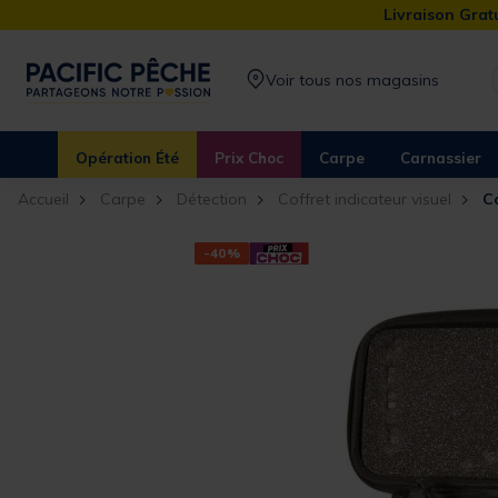
Livraison Gratu
Voir tous nos magasins
Opération Été
Prix Choc
Carpe
Carnassier
Accueil
Carpe
Détection
Coffret indicateur visuel
Co
-40%