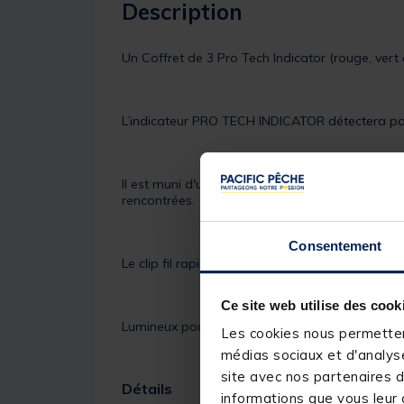
Description
Un Coffret de 3 Pro Tech Indicator (rouge, vert
L’indicateur PRO TECH INDICATOR détectera par
Il est muni d'une masselotte coulissante qui vo
rencontrées.
Consentement
Le clip fil rapide maintient parfaitement la ligne
Ce site web utilise des cook
Lumineux pour une meilleure visibilité des touch
Les cookies nous permettent
médias sociaux et d'analyse
site avec nos partenaires d
Détails
informations que vous leur a