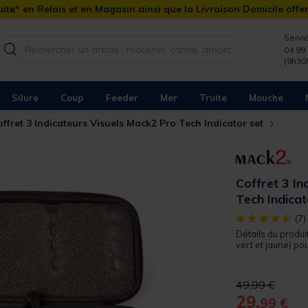
ite* en Relais et en Magasin ainsi que la Livraison Domicile offe
Servic
04 99 
(9h30
Silure
Coup
Feeder
Mer
Truite
Mouche
ffret 3 Indicateurs Visuels Mack2 Pro Tech Indicator set
Coffret 3 In
Tech Indicat
[object Object]
(7)
Détails du produi
vert et jaune) po
Price reduced 
to
49,99 €
29,
99 €