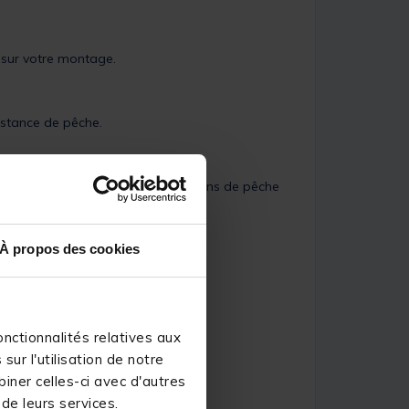
e sur votre montage.
istance de pêche.
 parfaitement s’adapter aux conditions de pêche
À propos des cookies
5mm "accessoire lumineux"
nctionnalités relatives aux
ur l'utilisation de notre
iner celles-ci avec d'autres
 de leurs services.