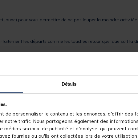
 et jaune) pour vous permettre de ne pas louper la moindre activité
faitement les départs comme les touches retour quel que soit la d
us permettra de régler facilement la tension sur la ligne et ainsi de
Détails
 qui se libèrera facilement lors du ferrage.
ies.
es la nuit, il s'adapte à tous les détecteurs pourvus d'une prise 2.
 de personnaliser le contenu et les annonces, d'offrir des fo
r notre trafic. Nous partageons également des informations s
e médias sociaux, de publicité et d'analyse, qui peuvent comb
vez fournies ou qu'ils ont collectées lors de votre utilisation