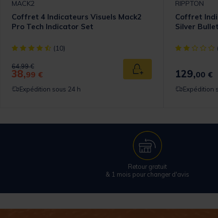
MACK2
RIPPTON
Coffret 4 Indicateurs Visuels Mack2
Coffret Ind
Pro Tech Indicator Set
Silver Bulle
[object Object] out of 5 Customer Rating
[object Objec
(10)
Price reduced from
to
64,99 €
38,
129,
 au panier
Ajouter au panier
99 €
00 €
Expédition sous 24 h
Expédition 
Retour gratuit
& 1 mois pour changer d'avis