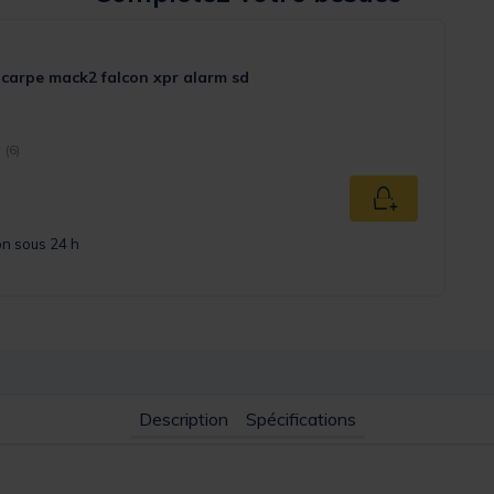
 carpe mack2 falcon xpr alarm sd
(6)
ject] out of 5 Customer Rating
ced from
Ajouter au pan
on sous 24 h
Description
Spécifications