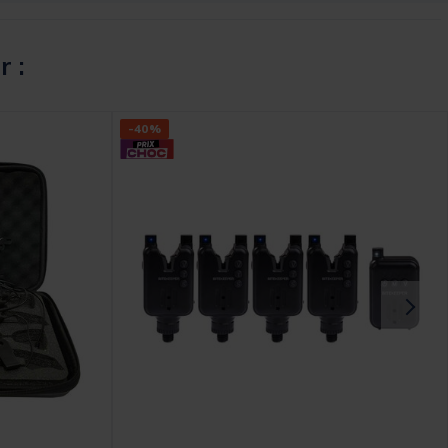
r :
-40%