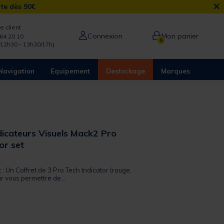
×
rte dès 90€
e client
Connexion
Mon panier
64 20 10
0
/12h30 - 13h30/17h)
Navigation
Equipement
Destockage
Marques
dicateurs Visuels Mack2 Pro
or set
 out of 5 Customer Rating
t : Un Coffret de 3 Pro Tech Indicator (rouge,
ur vous permettre de...
from