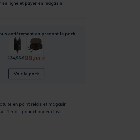
 en ligne et payer en magasin
ous entièrement en prenant le pack
99,
Price reduced from
to
00 €
134,96 €
Voir le pack
ratuite en point relais et magasin
uit, 1 mois pour changer d’avis