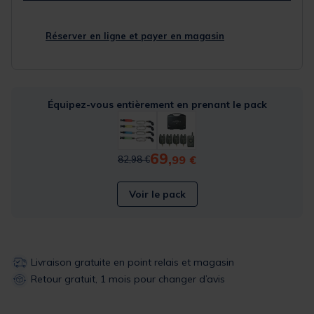
Réserver en ligne et payer en magasin
Équipez-vous entièrement en prenant le pack
69,
Price reduced from
to
99 €
82,98 €
Voir le pack
Livraison gratuite en point relais et magasin
Retour gratuit, 1 mois pour changer d’avis