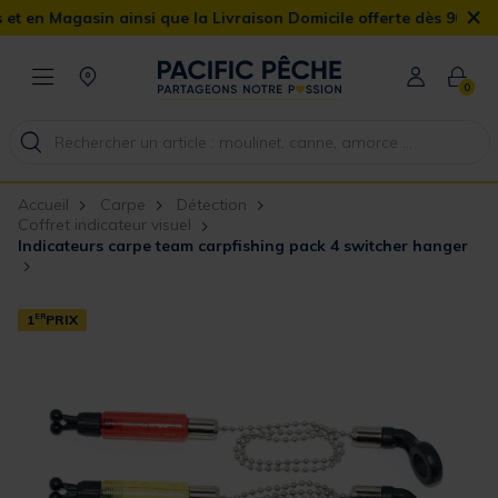
×
Magasin ainsi que la Livraison Domicile offerte dès 90€
0
Accueil
Carpe
Détection
Coffret indicateur visuel
Indicateurs carpe team carpfishing pack 4 switcher hanger
1
ER
PRIX