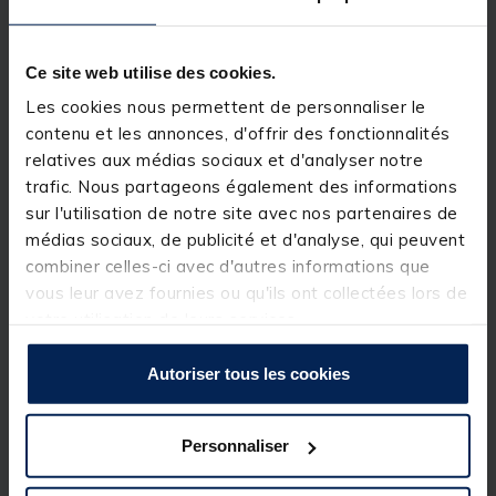
Description & détails
Description
Ce site web utilise des cookies.
Les cookies nous permettent de personnaliser le
Ensemble de 4 hangers vous permettant de détecter
contenu et les annonces, d'offrir des fonctionnalités
chaque mouvement de votre ligne facilement.
relatives aux médias sociaux et d'analyser notre
Détails
trafic. Nous partageons également des informations
Ce
pack 4 Switcher Hanger
de chez
Team
sur l'utilisation de notre site avec nos partenaires de
Carpfishing
regroupe
4 hangers
, vous permettant
médias sociaux, de publicité et d'analyse, qui peuvent
de détecter chaque mouvement de votre ligne.
Chaque hanger dispose d'un corps slim afin d'offrir
combiner celles-ci avec d'autres informations que
une grande sensibilité, chose pratique pour des
vous leur avez fournies ou qu'ils ont collectées lors de
pêches à courtes et moyennes distances ainsi que
votre utilisation de leurs services.
lors de pêches fil détendu. De plus, son profil slim
permettra d'offrir une prise au vent plus faible.
Autoriser tous les cookies
Le clip fil est protecteur afin d'éviter tout risque
d'endommagement de votre filament. De plus, vous
pourrez régler l'écartement de celui-ci afin de
l'adapter à chaque diamètre. Chaque tête qui
Personnaliser
équipe cet ensemble de 4
Switcher Hanger
dispose
d'une grande visibilité afin d'être facilement perçu.