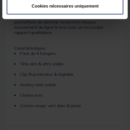
De plus, ce pack inclut un coloris rouge, jaune, bleu et
Cookies nécessaires uniquement
vert.
Un ensemble de 4
hangers Team Carpfishing
vous
permettant de détecter facilement chaque
mouvement de ligne le tout avec un incroyable
rapport qualité/prix.
Caractéristiques :
Pack de 4 hangers
Tête slim & ultra visible
Clip fil protecteur & réglable
Hockey stick solide
Chaine inox
Coloris rouge, vert, bleu & jaune