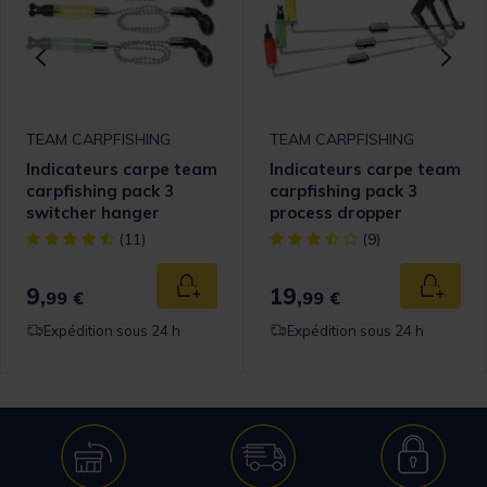
TEAM CARPFISHING
TEAM CARPFISHING
Indicateurs carpe team
Indicateurs carpe team
carpfishing pack 3
carpfishing pack 3
switcher hanger
process dropper
omer Rating
[object Object] out of 5 Customer Rating
[object Object] out of 5 Cust
(11)
(9)
9,
19,
 au panier
Ajouter au panier
Ajouter
99 €
99 €
Expédition sous 24 h
Expédition sous 24 h