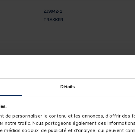
239942-1
TRAKKER
5
/
5
Avis vérifié
Parfait
Détails
Avis du
30/06/2025
, suite à une expérience du
30/05/2025
par
M
Utile
(0)
Signaler
ies.
 de personnaliser le contenu et les annonces, d'offrir des fo
1
Réponse de
pacificpeche.com
r notre trafic. Nous partageons également des informations s
Bonjour,

0
e médias sociaux, de publicité et d'analyse, qui peuvent comb