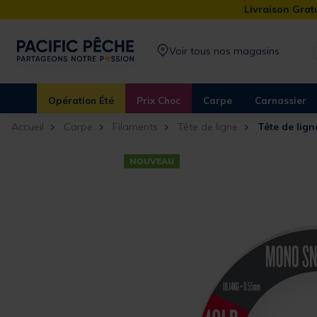
Livraison Gratu
Voir tous nos magasins
Opération Été
Prix Choc
Carpe
Carnassier
Accueil
Carpe
Filaments
Tête de ligne
Tête de lig
NOUVEAU