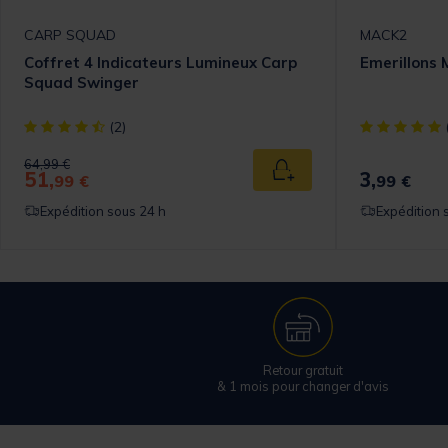
CARP SQUAD
MACK2
Coffret 4 Indicateurs Lumineux Carp
Emerillons 
Squad Swinger
[object Object] out of 5 Customer Rating
[object Objec
(2)
Price reduced from
to
64,99 €
51,
3,
Ajouter au panier
99 €
99 €
Expédition sous 24 h
Expédition 
Retour gratuit
& 1 mois pour changer d'avis