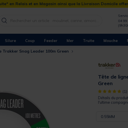
ite* en Relais et en Magasin ainsi que la Livraison Domicile offe
Servic
04 99 
(9h30
Silure
Coup
Feeder
Mer
Truite
Mouche
ne Trakker Snag Leader 100m Green
Tête de lig
Green
[object Object]
(1)
Détails du produi
l'ultime compagn
0.55MM