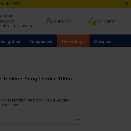
×
rte dès 90€
e client
Connexion
Mon panier
64 20 10
0
/12h30 - 13h30/17h)
Navigation
Equipement
Destockage
Marques
ne Trakker Snag Leader 100m
 out of 5 Customer Rating
t : Présentation de notre "Snag Leader",
on des pas...