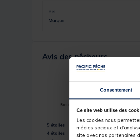
Réf.
Marque
Avis des pêcheurs
5
/
5
Consentement
Basé sur
1
avis soumis à un contrôle
Ce site web utilise des cook
Voir tous les avis sur ce site
Les cookies nous permettent
5
étoiles
médias sociaux et d'analyse
4
étoiles
site avec nos partenaires d