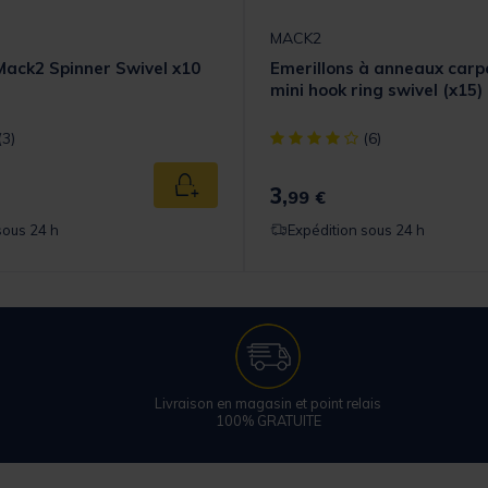
MACK2
Mack2 Spinner Swivel x10
Emerillons à anneaux car
mini hook ring swivel (x15)
t] out of 5 Customer Rating
[object Object] out of 5 Cust
(3)
(6)
3,
Ajouter au panier
99 €
sous 24 h
Expédition sous 24 h
Livraison en magasin et point relais
100% GRATUITE