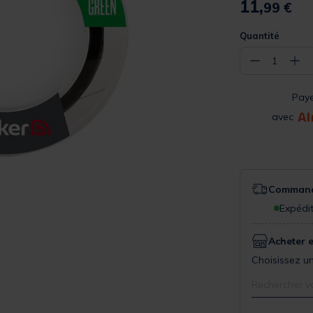
11,
99 €
Quantité
−
+
1
Pay
avec
Commande
Expédit
Acheter 
Choisissez un
Rechercher v