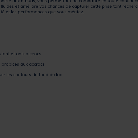
onnelle aux nœuds, vous permettant de combattre en toute confiance
ncers fluides et améliore vos chances de capturer cette prise tant rech
ité et les performances que vous méritez.
stant et anti-accrocs
s propices aux accrocs
er les contours du fond du lac