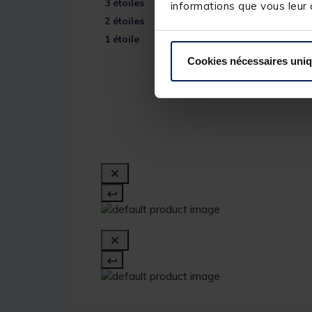
3
étoiles
informations que vous leur a
2
étoiles
1
étoile
Cookies nécessaires uni