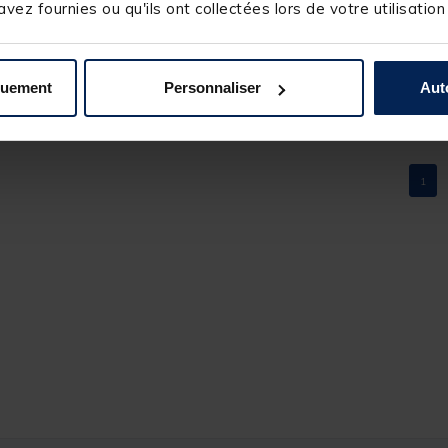
0
vez fournies ou qu'ils ont collectées lors de votre utilisation
Merci beaucoup pour cette excellente note ! Nous
été positive.

0
0
À très bientôt,

Cordialement,

quement
Personnaliser
Aut
L’équipe Pacific Pêche.
1