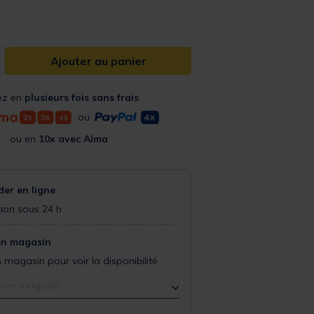
Ajouter au panier
ez en
plusieurs fois sans frais
ou
ou en
10x avec Alma
r en ligne
ion sous 24 h
en magasin
 magasin pour voir la disponibilité
otre magasin