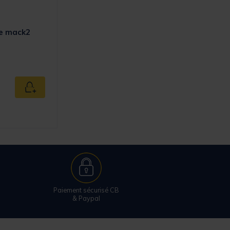
pe mack2
omer Rating
Ajouter au panier
Paiement sécurisé CB
& Paypal