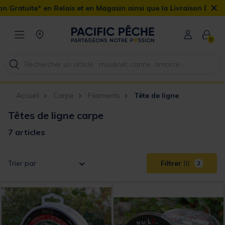
×
tuite* en Relais et en Magasin ainsi que la Livraison Domicile of
0
Accueil
Carpe
Filaments
Tête de ligne
Têtes de ligne carpe
7 articles
Trier par
Filtrer
2