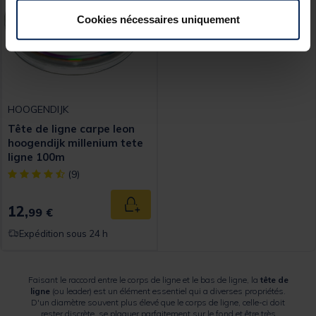
Cookies nécessaires uniquement
HOOGENDIJK
Tête de ligne carpe leon
hoogendijk millenium tete
ligne 100m
[object Object] out of 5 Customer Rating
(9)
12,
Ajouter au panier
99 €
Expédition sous 24 h
Faisant le raccord entre le corps de ligne et le bas de ligne, la
tête de
ligne
(ou leader) est un élément essentiel qui a diverses propriétés.
D'un diamètre souvent plus élevé que le corps de ligne, celle-ci doit
rester discrète, se plaquer parfaitement sur le fond et être très