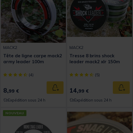
MACK2
MACK2
Tête de ligne carpe mack2
Tresse 8 brins shock
army leader 100m
leader mack2 xlr 150m
[object Object] out of 5 Customer Rating
[object Object] out of 5 Custom
(4)
(5)
8,
14,
Ajouter au panier
Ajout
99 €
99 €
Expédition sous 24 h
Expédition sous 24 h
NOUVEAU