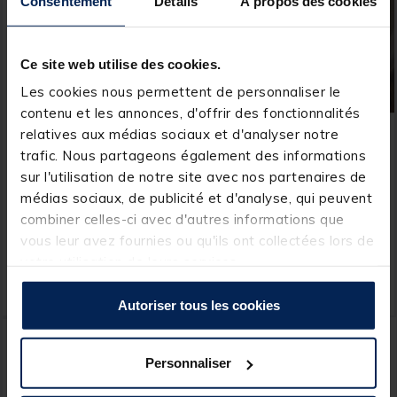
Consentement
Détails
À propos des cookies
Ce site web utilise des cookies.
Les cookies nous permettent de personnaliser le
contenu et les annonces, d'offrir des fonctionnalités
relatives aux médias sociaux et d'analyser notre
KORDA
KORDA
trafic. Nous partageons également des informations
Tête de ligne carpe korda
Tête de ligne carpe korda
sur l'utilisation de notre site avec nos partenaires de
longchuck tapered leaders
arma kord sinking 50m
médias sociaux, de publicité et d'analyse, qui peuvent
combiner celles-ci avec d'autres informations que
[object Object] out of 5 Custom
(2)
vous leur avez fournies ou qu'ils ont collectées lors de
votre utilisation de leurs services.
14,
29,
Ajouter au panier
Ajout
99 €
99 €
Expédition sous 24 h
Expédition sous 24 h
Autoriser tous les cookies
Personnaliser