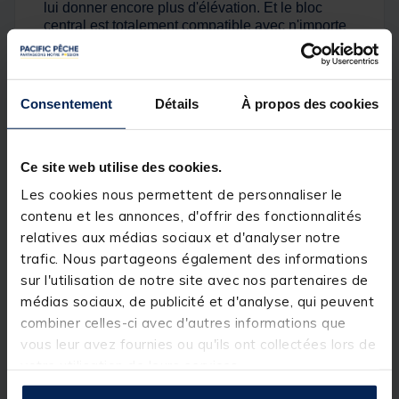
lui donner encore plus d'élévation. Et le bloc
central est totalement compatible avec n'importe
lequel de nos sticks ½''. Et à seulement 400 g, il
se fait oublier jusqu'à ce que vous en ayez
besoin.
Consentement
Détails
À propos des cookies
Détails
CARACTÉRISTIQUES DU PRODUIT:
Ce site web utilise des cookies.
• Bénéficiant de trois pieds entièrement
réglables pour une stabilité et une polyvalence
Les cookies nous permettent de personnaliser le
totale, ce trépied peut être utilisé soit comme
contenu et les annonces, d'offrir des fonctionnalités
support de cannes, soit comme support
relatives aux médias sociaux et d'analyser notre
d’appareil photo et équipement d'éclairage
trafic. Nous partageons également des informations
• Bloc central en aluminium usiné CNC
sur l'utilisation de notre site avec nos partenaires de
pour plus de solidité
médias sociaux, de publicité et d'analyse, qui peuvent
• Entièrement compatible avec toutes nos
combiner celles-ci avec d'autres informations que
piques de 12 mm
vous leur avez fournies ou qu'ils ont collectées lors de
• Les pieds sont compatibles avec les
votre utilisation de leurs services.
sections extérieures de nos Specialist Storm
Poles si une élévation supplémentaire est