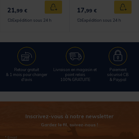
21,
17,
 au panier
Ajouter au panier
Ajouter
99 €
99 €
Expédition sous 24 h
Expédition sous 24 h
Retour gratuit
Livraison en magasin et
Paiement
& 1 mois pour changer
point relais
sécurisé CB
d'avis
100% GRATUITE
& Paypal
Inscrivez-vous à notre newsletter
Gardez le fil, suivez-nous !
* Email