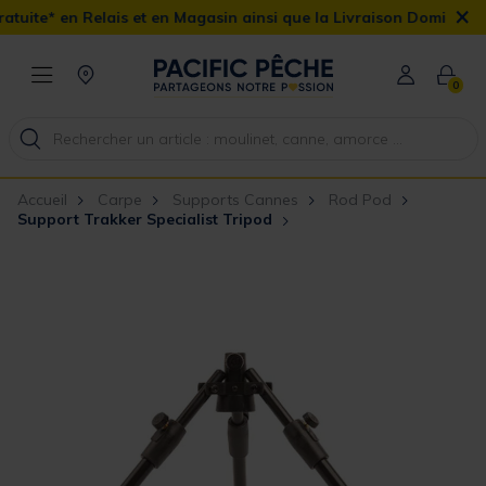
×
ais et en Magasin ainsi que la Livraison Domicile offerte dès 90€
0
Accueil
Carpe
Supports Cannes
Rod Pod
Support Trakker Specialist Tripod