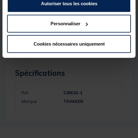
requise
Autoriser tous les cookies
SPÉCIFICATIONS TECHNIQUES:
• Dimensions : environ 30-58 (H) cm
Personnaliser
• Poids : environ 390 g
• Matériau : aluminium
Cookies nécessaires uniquement
Spécifications
Réf.
238630-1
Marque
TRAKKER