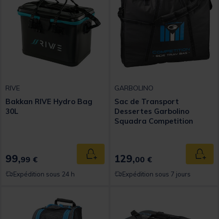
RIVE
GARBOLINO
Bakkan RIVE Hydro Bag
Sac de Transport
30L
Dessertes Garbolino
Squadra Competition
Series
99,
129,
Ajouter au panier
Ajout
99 €
00 €
Expédition sous 24 h
Expédition sous 7 jours