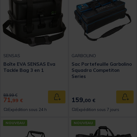
SENSAS
GARBOLINO
Boîte EVA SENSAS Eva
Sac Portefeuille Garbolino
Tackle Bag 3 en 1
Squadra Competiton
Series
Price reduced from
to
89,99 €
71,
159,
Ajouter au panier
Ajout
99 €
00 €
Expédition sous 24 h
Expédition sous 7 jours
NOUVEAU
NOUVEAU