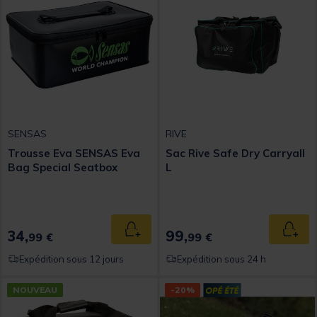
SENSAS
RIVE
Trousse Eva SENSAS Eva
Sac Rive Safe Dry Carryall
Bag Special Seatbox
L
34,
99,
Ajouter au panier
Ajout
99 €
99 €
Expédition sous 12 jours
Expédition sous 24 h
NOUVEAU
-20%