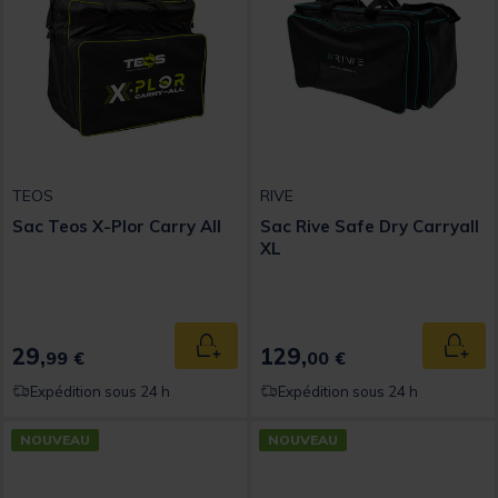
TEOS
RIVE
Sac Teos X-Plor Carry All
Sac Rive Safe Dry Carryall
XL
29,
129,
Ajouter au panier
Ajout
99 €
00 €
Expédition sous 24 h
Expédition sous 24 h
NOUVEAU
NOUVEAU