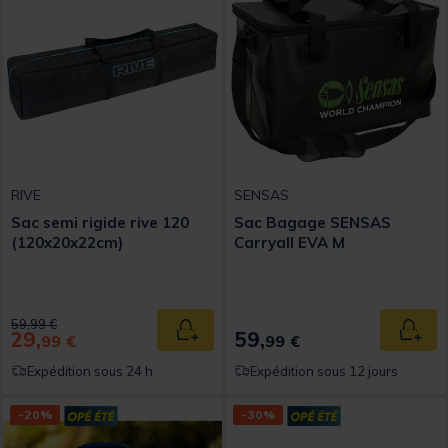
RIVE
SENSAS
Sac semi rigide rive 120
Sac Bagage SENSAS
(120x20x22cm)
Carryall EVA M
Price reduced from
to
59,99 €
29,
59,
Ajouter au panier
Ajout
99 €
99 €
Expédition sous 24 h
Expédition sous 12 jours
-20%
-30%