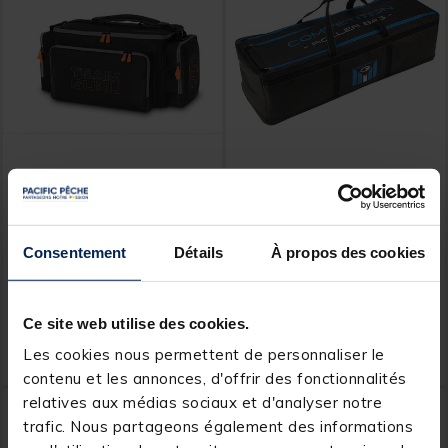
GURU
GARBOLINO
Sac de Transport Guru
Sac de Transport
Team Guru Carryall
Rouleaux XXl Garbolino
Consentement
Détails
À propos des cookies
Squadra Competition
Series
Ce site web utilise des cookies.
84,
125,
Ajouter au panier
Ajout
99 €
00 €
Les cookies nous permettent de personnaliser le
Expédition sous 24 h
Expédition sous 7 jours
contenu et les annonces, d'offrir des fonctionnalités
relatives aux médias sociaux et d'analyser notre
NOUVEAU
-20%
trafic. Nous partageons également des informations