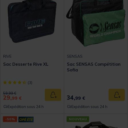
RIVE
SENSAS
Sac Desserte Rive XL
Sac SENSAS Compétition
Sofia
[object Object] out of 5 Customer Rating
(3)
Price reduced from
to
59,99 €
29,
34,
Ajouter au panier
Ajout
99 €
99 €
Expédition sous 24 h
Expédition sous 24 h
-50%
NOUVEAU