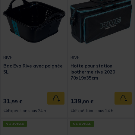
RIVE
RIVE
Bac Eva Rive avec poignée
Hotte pour station
5L
isotherme rive 2020
70x19x35cm
31,
139,
Ajouter au panier
Ajout
99 €
00 €
Expédition sous 24 h
Expédition sous 24 h
NOUVEAU
NOUVEAU