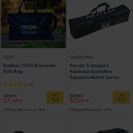
TEOS
GARBOLINO
Bakkan TEOS Barooder
Sac de Transport
EVA Bag
Rouleaux Garbolino
Squadra Match Series
[object Object] out of 5 Customer Rating
(1)
Price reduced from
to
Price reduced from
to
34,99 €
96,99 €
27,
67,
Ajouter au panier
Ajout
99 €
89 €
Expédition sous 24 h
Expédition sous 24 h