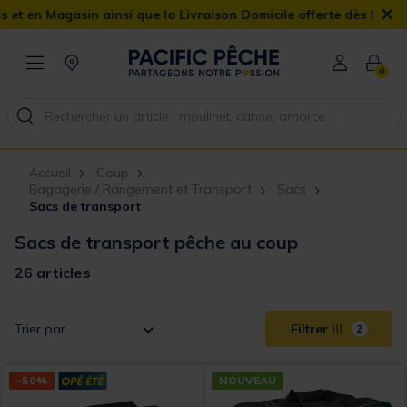
×
n ainsi que la Livraison Domicile offerte dès 90€
0
Accueil
Coup
Bagagerie / Rangement et Transport
Sacs
Sacs de transport
Sacs de transport pêche au coup
26 articles
Trier par
Filtrer
2
-50%
NOUVEAU