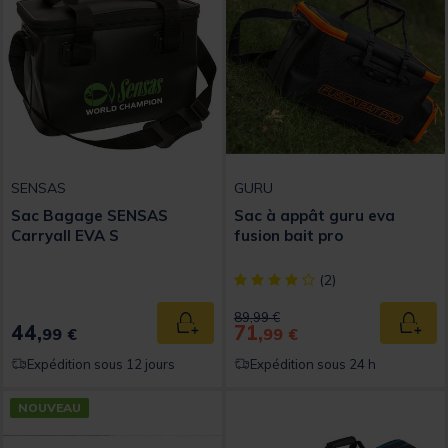
SENSAS
GURU
Sac Bagage SENSAS
Sac à appât guru eva
Carryall EVA S
fusion bait pro
[object Object] out of 5 Custom
(2)
Price reduced from
to
89,99 €
44,
71,
Ajouter au panier
Ajout
99 €
99 €
Expédition sous 12 jours
Expédition sous 24 h
NOUVEAU