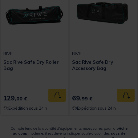
RIVE
RIVE
Sac Rive Safe Dry Roller
Sac Rive Safe Dry
Bag
Accessory Bag
129,
69,
Ajouter au panier
Ajout
00 €
99 €
Expédition sous 24 h
Expédition sous 24 h
Compte tenu de la quantité d'équipements nécessaires pour la
pêche
au coup
moderne, il est devenu indispensable d'avoir des
sacs de