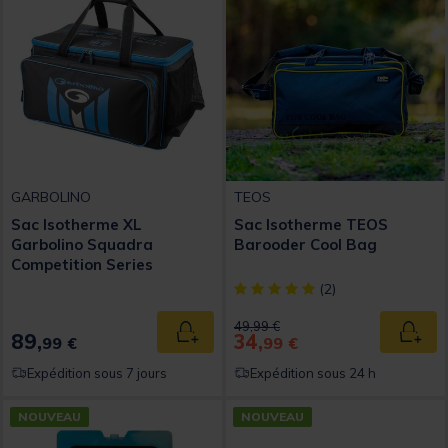
GARBOLINO
TEOS
Sac Isotherme XL
Sac Isotherme TEOS
Garbolino Squadra
Barooder Cool Bag
Competition Series
[object Object] out of 5 Custom
(2)
Price reduced from
to
49,99 €
89,
34,
Ajouter au panier
Ajout
99 €
99 €
Expédition sous 7 jours
Expédition sous 24 h
NOUVEAU
NOUVEAU