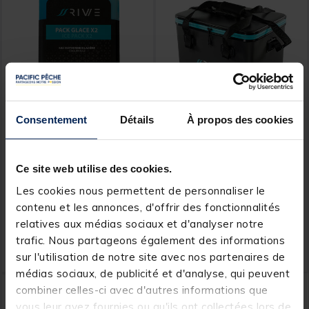
Consentement
Détails
À propos des cookies
RIVE
RIVE
Pains de glace Rive Ice
Glacière RIVE Cooler Bag
Pack (x2)
Ce site web utilise des cookies.
Les cookies nous permettent de personnaliser le
contenu et les annonces, d'offrir des fonctionnalités
relatives aux médias sociaux et d'analyser notre
18,
139,
Ajouter au panier
Ajout
99 €
00 €
trafic. Nous partageons également des informations
sur l'utilisation de notre site avec nos partenaires de
Expédition sous 24 h
Expédition sous 24 h
médias sociaux, de publicité et d'analyse, qui peuvent
combiner celles-ci avec d'autres informations que
vous leur avez fournies ou qu'ils ont collectées lors de