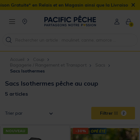
×
 Gratuite* en Relais et en Magasin ainsi que la Livraison Domicile
0
Accueil
Coup
Bagagerie / Rangement et Transport
Sacs
Sacs Isothermes
Sacs Isothermes pêche au coup
5 articles
Trier par
Filtrer
2
NOUVEAU
-30%