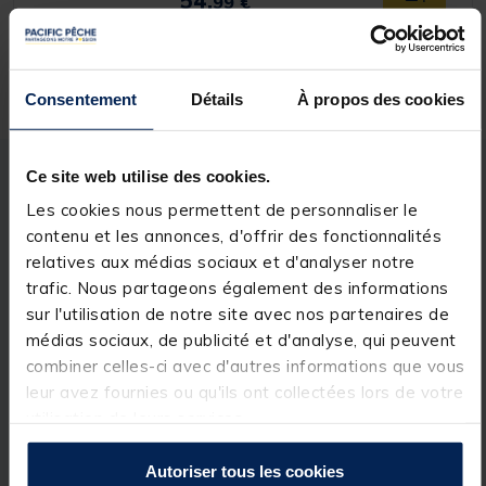
54,
99 €
Expédition sous 24 h
Consentement
Détails
À propos des cookies
Ce site web utilise des cookies.
Description
Spécifications
Les cookies nous permettent de personnaliser le
contenu et les annonces, d'offrir des fonctionnalités
Description & détails
relatives aux médias sociaux et d'analyser notre
trafic. Nous partageons également des informations
Description
sur l'utilisation de notre site avec nos partenaires de
médias sociaux, de publicité et d'analyse, qui peuvent
Le
SPECIMEN NET 600
est une épuisette robuste et
combiner celles-ci avec d'autres informations que vous
spacieuse, conçue pour les pêcheurs exigeants qui
recherchent fiabilité et efficacité lors de la capture de
leur avez fournies ou qu'ils ont collectées lors de votre
gros poissons. Doté d’un filet résistant en mailles
utilisation de leurs services.
fines, il préserve le mucus protecteur des poissons,
réduisant ainsi le stress et les risques de blessures.
Autoriser tous les cookies
Sa forme large et profonde permet de manipuler