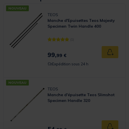
NOUVEAU
TEOS
Manche d'Epuisettes Teos Majesty
Specimen Twin Handle 400
(1)
[object Object] out of 5 Customer Rating
99,
Ajouter a
99 €
Expédition sous 24 h
NOUVEAU
TEOS
Manche d'épuisette Teos Slimshot
Specimen Handle 320
Ajouter a