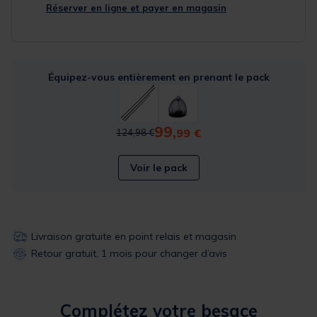
Réserver en ligne et payer en magasin
Équipez-vous entièrement en prenant le pack
99,
Price reduced from
to
99 €
124,98 €
Voir le pack
Livraison gratuite en point relais et magasin
Retour gratuit, 1 mois pour changer d’avis
Complétez votre besace