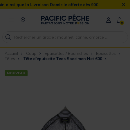
×
i que la Livraison Domicile offerte dès 90€
0
Accueil
Coup
Epuisettes / Bourriches
Epuisettes
Têtes
Tête d'épuisette Teos Specimen Net 600
NOUVEAU