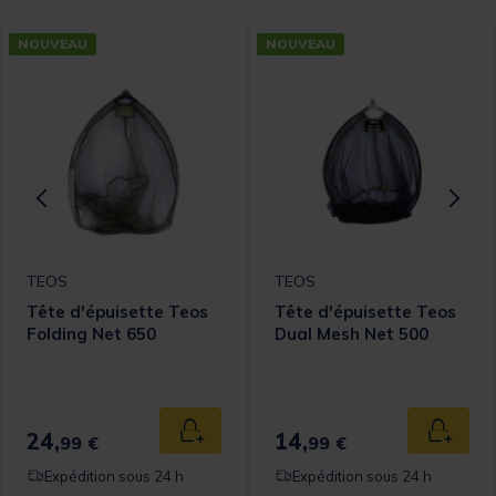
NOUVEAU
NOUVEAU
TEOS
TEOS
Tête d'épuisette Teos
Tête d'épuisette Teos
Folding Net 650
Dual Mesh Net 500
24,
14,
 au panier
Ajouter au panier
Ajouter
99 €
99 €
Expédition sous 24 h
Expédition sous 24 h