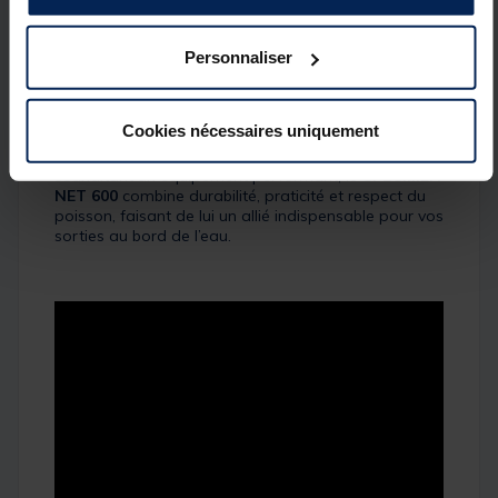
aisément des spécimens de grande taille, tout en
offrant une excellente maniabilité dans l’eau. Le
Personnaliser
cadre, solide mais léger, facilite les mouvements
rapides, tandis que la conception ergonomique
assure un confort optimal même lors de longues
sessions de pêche.
Cookies nécessaires uniquement
Idéal pour la pêche à la carpe ou pour tout pêcheur
souhaitant un équipement performant, le
SPECIMEN
NET 600
combine durabilité, praticité et respect du
poisson, faisant de lui un allié indispensable pour vos
sorties au bord de l’eau.