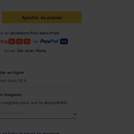
Ajouter au panier
ez en
plusieurs fois sans frais
ou
ou en
10x avec Alma
r en ligne
ion sous 24 h
en magasin
 magasin pour voir la disponibilité
otre magasin
 en ligne et payer en magasin