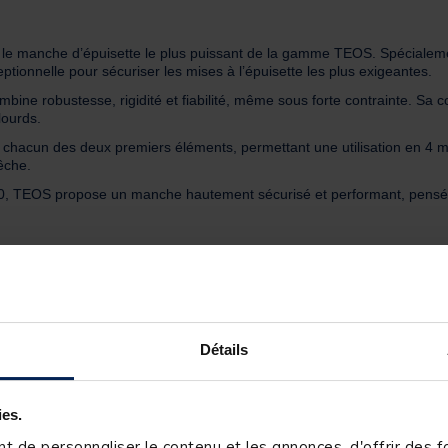
anche d’épuisette le plus puissant de la gamme TEOS. Spécialemen
ptionnelle pour sécuriser les mises à l’épuisette les plus exigeantes.
bine robustesse, rigidité et fiabilité, même sous forte contrainte. Sa c
lourds.
sur chacun des deux premiers éléments, permettant une utilisation en 4
êche.
OS propose un manche hautement sécurisé et performant, pensé pou
Détails
ies.
 de personnaliser le contenu et les annonces, d'offrir des fo