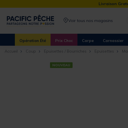
Livraison Gratu
Voir tous nos magasins
Opération Été
Prix Choc
Carpe
Carnassier
Accueil
Coup
Epuisettes / Bourriches
Epuisettes
Ma
NOUVEAU