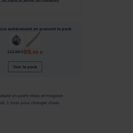
ous entièrement en prenant le pack
99,
Price reduced from
to
99 €
122,98 €
Voir le pack
ratuite en point relais et magasin
uit, 1 mois pour changer d’avis