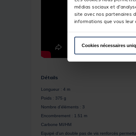
médias sociaux et d'analyse
site avec nos partenaires d
informations que vous leur a
Cookies nécessaires uni
Détails
Longueur : 4 m
Poids : 375 g
Nombre d’éléments : 3
Encombrement : 1.51 m
Carbone MI/HM
Equipé d’un double pas de vis renforcés permetta