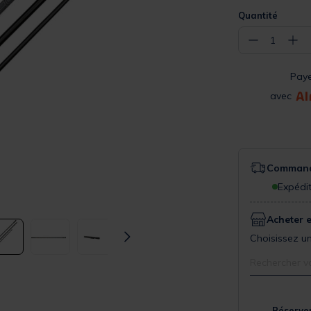
Quantité
−
+
1
Pay
avec
Commande
Expédit
Acheter 
Choisissez un
Rechercher v
Réserver