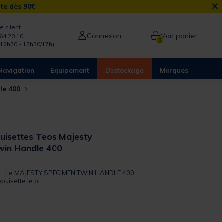
×
rte dès 90€
e client
Connexion
Mon panier
64 20 10
0
/12h30 - 13h30/17h)
Navigation
Equipement
Destockage
Marques
le 400
uisettes Teos Majesty
win Handle 400
 out of 5 Customer Rating
uit : Le MAJESTY SPECIMEN TWIN HANDLE 400
uisette le pl...