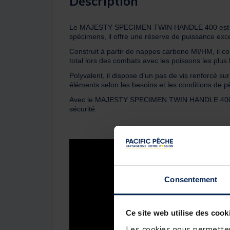
Description
Le MAJESTY SPECIMEN TWIN HANDLE 400 est le m
spécimens, il offre une réserve de puissance exce
Construit à partir de nappes carbone MI/HM, il com
total lors des combats avec les poissons les plus 
Polyvalent, il dispose d’un pas de vis renforcé 
éléments selon les besoins et les conditions de p
Avec le MAJESTY SPECIMEN TWIN HANDLE 400, TE
sécurité.
Consentement
Ce site web utilise des cook
Les cookies nous permettent