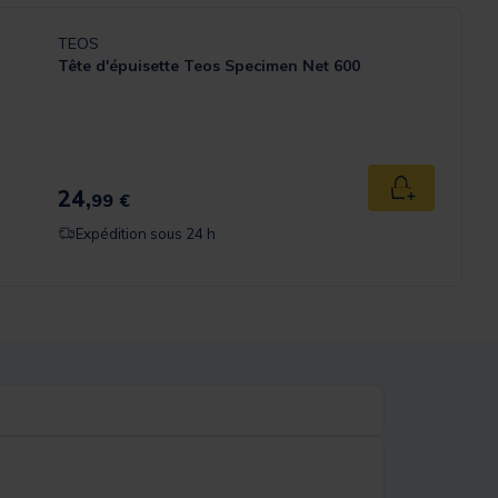
TEOS
Tête d'épuisette Teos Specimen Net 600
24,
Ajouter au p
99 €
Expédition sous 24 h