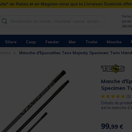
ite* en Relais et en Magasin ainsi que la Livraison Domicile offe
Servic
04 99 
(9h30
Silure
Coup
Feeder
Mer
Truite
Mouche
nches
Manche d'Epuisettes Teos Majesty Specimen Twin Hand
Manche d'Ep
Specimen T
[object Object]
(1)
Détails du prod
est le manche d’ép
99,
99 €