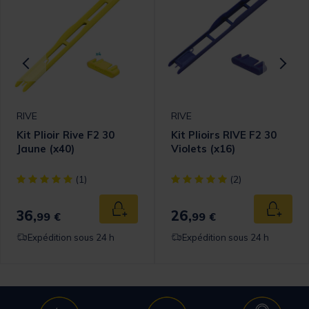
RIVE
RIVE
Kit Plioir Rive F2 30
Kit Plioirs RIVE F2 30
Jaune (x40)
Violets (x16)
omer Rating
[object Object] out of 5 Customer Rating
[object Object] out of 5 Cust
(1)
(2)
36,
26,
 au panier
Ajouter au panier
Ajouter
99 €
99 €
Expédition sous 24 h
Expédition sous 24 h