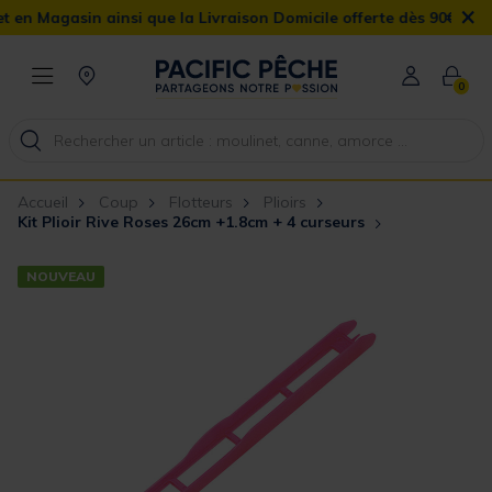
×
gasin ainsi que la Livraison Domicile offerte dès 90€
0
Accueil
Coup
Flotteurs
Plioirs
Kit Plioir Rive Roses 26cm +1.8cm + 4 curseurs
NOUVEAU