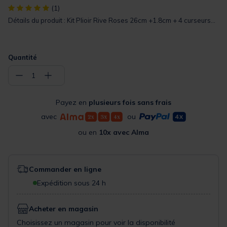
[object Object] out of 5 Customer Rating
(1)
Détails du produit : Kit Plioir Rive Roses 26cm +1.8cm + 4 curseurs...
Quantité
−
+
1
Payez en
plusieurs fois sans frais
avec
ou
ou en
10x avec Alma
Commander en ligne
Expédition sous 24 h
Acheter en magasin
Choisissez un magasin pour voir la disponibilité