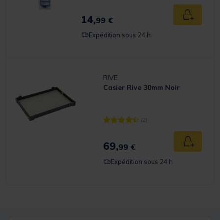
14,
Ajouter a
99 €
Expédition sous 24 h
RIVE
Casier Rive 30mm Noir
(2)
[object Object] out of 5 Customer R
69,
Ajouter a
99 €
Expédition sous 24 h