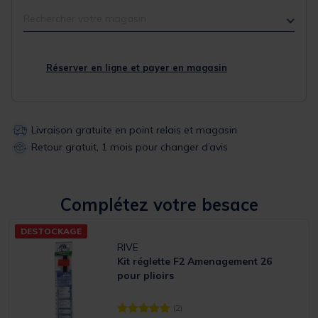
Rechercher votre magasin
Réserver en ligne et payer en magasin
Livraison gratuite en point relais et magasin
Retour gratuit, 1 mois pour changer d’avis
Complétez votre besace
DESTOCKAGE
RIVE
Kit réglette F2 Amenagement 26
pour plioirs
(2)
[object Object] out of 5 Customer Rating