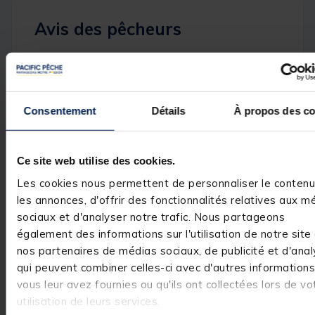
Avis des pêcheurs
5
/
5
Avis vérifié
Vu le prix j'aurais aimé 
Consentement
Détails
À propos des co
étiquettes autocollant
Avis du
03/09/2025
, suite
Basé sur
1
avis soumis à un
expérience du
05/08/2025
contrôle
Louis S.
Voir tous les avis sur ce site
Ce site web utilise des cookies.
Utile
(0)
Les cookies nous permettent de personnaliser le contenu
Signaler
5
étoiles
1
les annonces, d'offrir des fonctionnalités relatives aux m
4
étoiles
0
sociaux et d'analyser notre trafic. Nous partageons
Réponse de
3
étoiles
0
également des informations sur l'utilisation de notre site
pacificpeche.com
2
étoiles
0
Bonjour,  

nos partenaires de médias sociaux, de publicité et d'anal
1
étoile
0
qui peuvent combiner celles-ci avec d'autres information
Nous vous 
vous leur avez fournies ou qu'ils ont collectées lors de vo
remercions 
sincèrement pour
utilisation de leurs services.
votre retour et 