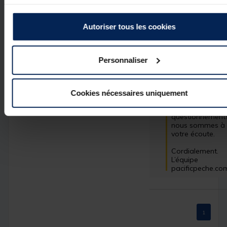
votre excellente 
note. Nous 
prenons en 
Autoriser tous les cookies
compte votre 
suggestion 
concernant les 
étiquettes 
Personnaliser
autocollantes afi
d'améliorer nos 
produits. N'hésite
pas à partager 
Cookies nécessaires uniquement
d'autres 
commentaires ou
questionnements
nous sommes à 
votre écoute.  

Cordialement.

L’équipe 
pacificpeche.co
1