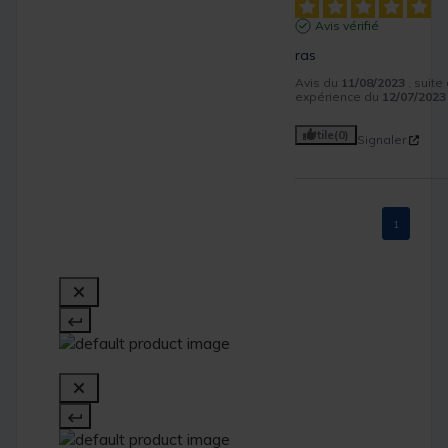
Avis vérifié
ras
Avis du
11/08/2023
, suite
expérience du
12/07/2023
Utile
(0)
Signaler
1