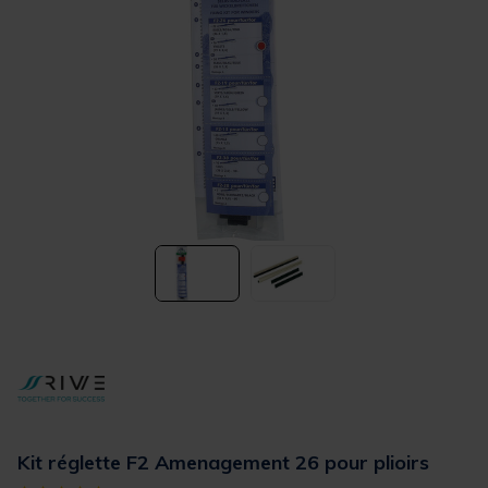
Kit réglette F2 Amenagement 26 pour plioirs