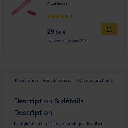
4 curseurs
(1)
[object Object] out of 5 Customer Rating
29,
Ajouter a
99 €
Expédition sous 24 h
Description
Spécifications
Avis des pêcheurs
Description & détails
Description
Kit réglette en aluminium pour bloquer les plioirs