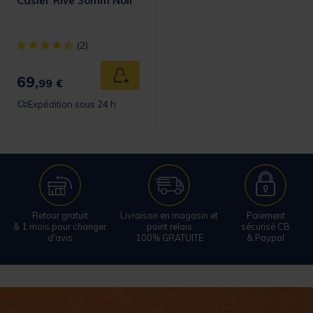
Casier Rive 30mm Noir
[object Object] out of 5 Customer Rating
(2)
69,
Ajouter au panier
99 €
Expédition sous 24 h
Retour gratuit
Livraison en magasin et
Paiement
& 1 mois pour changer
point relais
sécurisé CB
d'avis
100% GRATUITE
& Paypal