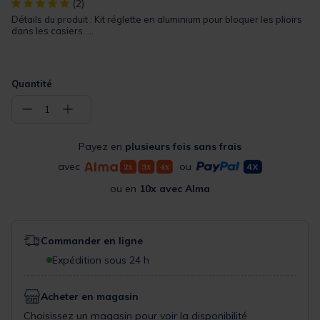
[object Object] out of 5 Customer Rating
(2)
Détails du produit : Kit réglette en aluminium pour bloquer les plioirs
dans les casiers. ...
Quantité
−
+
1
Payez en
plusieurs fois sans frais
avec
ou
ou en
10x avec Alma
Commander en ligne
Expédition sous 24 h
Acheter en magasin
Choisissez un magasin pour voir la disponibilité