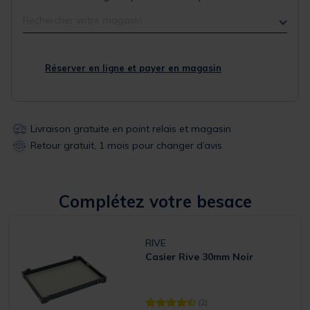
Rechercher votre magasin
Réserver en ligne et payer en magasin
Livraison gratuite en point relais et magasin
Retour gratuit, 1 mois pour changer d’avis
Complétez votre besace
RIVE
Casier Rive 30mm Noir
(2)
[object Object] out of 5 Customer R