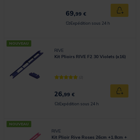
69,
Ajouter a
99 €
Expédition sous 24 h
NOUVEAU
RIVE
Kit Plioirs RIVE F2 30 Violets (x16)
(2)
[object Object] out of 5 Customer Rating
26,
Ajouter a
99 €
Expédition sous 24 h
NOUVEAU
RIVE
Kit Plioir Rive Roses 26cm +1.8cm +