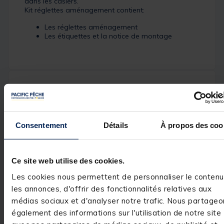
dans les casiers.
Kit réglettes aménagement contient:
Les réglettes aménagement
Les étiquettes et la notice de montage
Spécifications
Réf.
50758-1
Consentement
Détails
À propos des coo
Marque
RIVE
Ce site web utilise des cookies.
Les cookies nous permettent de personnaliser le contenu
les annonces, d'offrir des fonctionnalités relatives aux
Avis des pêcheurs
médias sociaux et d'analyser notre trafic. Nous partageo
également des informations sur l'utilisation de notre site
5
/
5