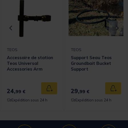
TEOS
TEOS
Accessoire de station
Support Seau Teos
Teos Universal
Groundbait Bucket
Accessories Arm
Support
24,
29,
 au panier
Ajouter au panier
Ajouter
99 €
99 €
Expédition sous 24 h
Expédition sous 24 h