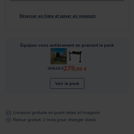
Réserver en ligne et payer en magasin
Équipez-vous entièrement en prenant le pack
279,
Price reduced from
to
00 €
308,00 €
Voir le pack
Livraison gratuite en point relais et magasin
Retour gratuit, 1 mois pour changer d’avis