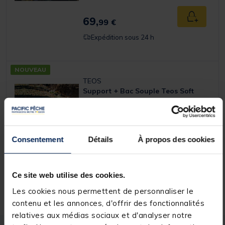
69,
Ajouter a
99 €
Expédition sous 24 h
NOUVEAU
TEOS
Support + Bac Souple Teos Soft
Groundbait Bowl
Consentement
Détails
À propos des cookies
29,
Ajouter a
99 €
Expédition sous 24 h
Ce site web utilise des cookies.
Les cookies nous permettent de personnaliser le
contenu et les annonces, d'offrir des fonctionnalités
relatives aux médias sociaux et d'analyser notre