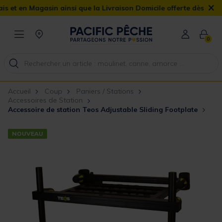
×
n Magasin ainsi que la Livraison Domicile offerte dès 90€
0
Accueil
Coup
Paniers / Stations
Accessoires de Station
Accessoire de station Teos Adjustable Sliding Footplate
NOUVEAU