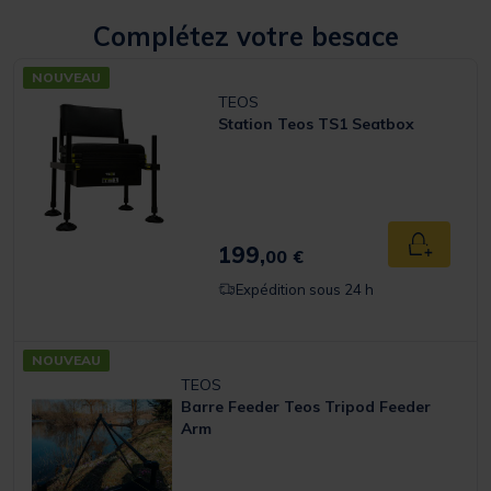
Complétez votre besace
NOUVEAU
TEOS
Station Teos TS1 Seatbox
199,
Ajouter a
00 €
Expédition sous 24 h
NOUVEAU
TEOS
Barre Feeder Teos Tripod Feeder
Arm