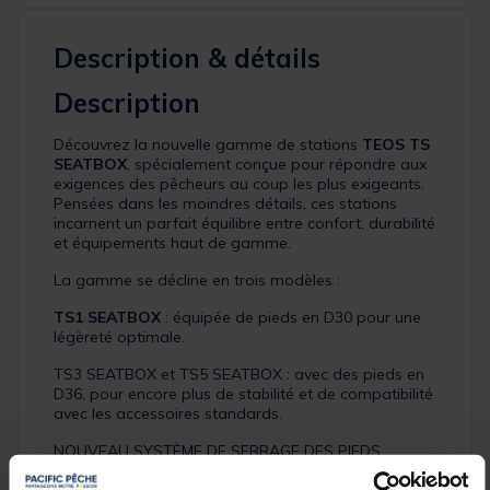
Description & détails
Description
Découvrez la nouvelle gamme de stations
TEOS TS
SEATBOX
, spécialement conçue pour répondre aux
exigences des pêcheurs au coup les plus exigeants.
Pensées dans les moindres détails, ces stations
incarnent un parfait équilibre entre confort, durabilité
et équipements haut de gamme.
La gamme se décline en trois modèles :
TS1 SEATBOX
: équipée de pieds en D30 pour une
légèreté optimale.
TS3 SEATBOX et TS5 SEATBOX : avec des pieds en
D36, pour encore plus de stabilité et de compatibilité
avec les accessoires standards.
NOUVEAU SYSTÈME DE SERRAGE DES PIEDS
Toutes les stations sont dotées d’un système de