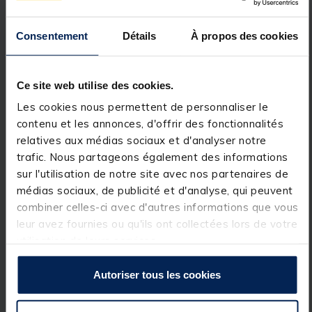
serrage entièrement repensé, plus fiable, plus
robuste et désormais remplaçable ! Les étriers et
Consentement
Détails
À propos des cookies
boutons sont disponibles séparément, pour
prolonger la durée de vie de votre station — un vrai
plus pour les pêcheurs réguliers.
Ce site web utilise des cookies.
MODULARITÉ MAXIMALE
Les cookies nous permettent de personnaliser le
Chaque station est fournie avec des casiers et tiroirs
modulables, parfaitement intégrés, et reste
contenu et les annonces, d'offrir des fonctionnalités
entièrement personnalisable grâce à la large
relatives aux médias sociaux et d'analyser notre
gamme d’accessoires TEOS disponibles en option.
trafic. Nous partageons également des informations
CONFORT HAUT DE GAMME
sur l'utilisation de notre site avec nos partenaires de
médias sociaux, de publicité et d'analyse, qui peuvent
TEOS a mis l’accent sur l’ergonomie avec des assises
plus larges que les autres modèles du marché,
combiner celles-ci avec d'autres informations que vous
adaptées pour tous les gabarits. Les coussins sont
leur avez fournies ou qu'ils ont collectées lors de votre
également dotés d’une mousse haute densité
utilisation de leurs services.
nouvelle génération pour un confort durable
pendant les longues sessions.
Autoriser tous les cookies
STABILITÉ & TRANSPORT FACILITÉ
Les pieds sont équipés de coupelles anti-