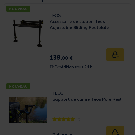
NOUVEAU
TEOS
Accessoire de station Teos
Adjustable Sliding Footplate
139,
Ajouter a
00 €
Expédition sous 24 h
NOUVEAU
TEOS
Support de canne Teos Pole Rest
(3)
[object Object] out of 5 Customer Rating
Ajouter a