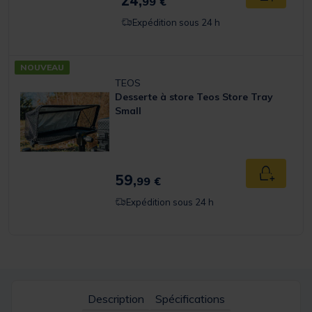
24,
99 €
Expédition sous 24 h
NOUVEAU
TEOS
Desserte à store Teos Store Tray
Small
59,
Ajouter a
99 €
Expédition sous 24 h
Description
Spécifications