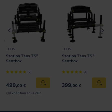
TEOS
TEOS
Station Teos TS5
Station Teos TS3
Seatbox
Seatbox
[object Object] out of 5 Customer Rating
[object Object] out of 5 Cust
(2)
(4)
499,
399,
 au panier
Ajouter au panier
Ajouter
00 €
00 €
Expédition sous 24 h