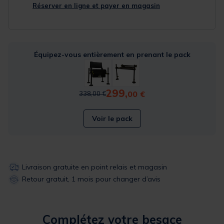
Réserver en ligne et payer en magasin
Équipez-vous entièrement en prenant le pack
299,
Price reduced from
to
00 €
338,00 €
Voir le pack
Livraison gratuite en point relais et magasin
Retour gratuit, 1 mois pour changer d’avis
Complétez votre besace