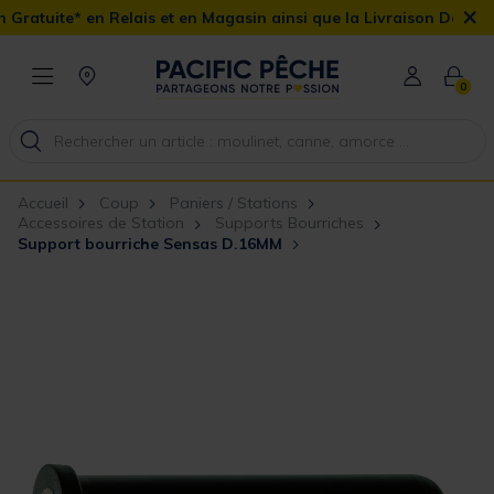
×
lais et en Magasin ainsi que la Livraison Domicile offerte dès 90€
0
Accueil
Coup
Paniers / Stations
Accessoires de Station
Supports Bourriches
Support bourriche Sensas D.16MM