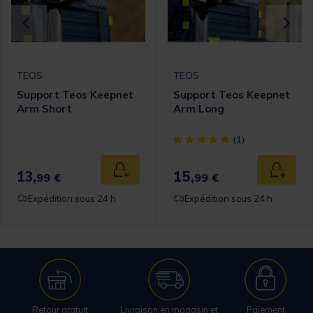
TEOS
TEOS
Support Teos Keepnet
Support Teos Keepnet
Arm Short
Arm Long
[object Object] out of 5 Cust
(1)
13,
15,
 au panier
Ajouter au panier
Ajouter
99 €
99 €
Expédition sous 24 h
Expédition sous 24 h
Retour gratuit
Livraison en magasin et
Paiement