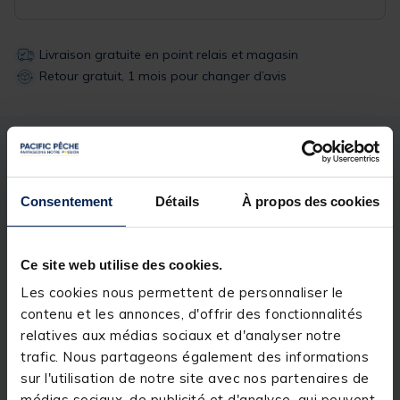
Livraison gratuite en point relais et magasin
Retour gratuit, 1 mois pour changer d’avis
Description
Spécifications
Consentement
Détails
À propos des cookies
Description & détails
Description
Ce site web utilise des cookies.
Support pour bourriche Sensas D.16MM. Idéal pour
Les cookies nous permettent de personnaliser le
une manipulation facile de votre bourriche. Se fixe
contenu et les annonces, d'offrir des fonctionnalités
sur la plateforme repose-pieds.
relatives aux médias sociaux et d'analyser notre
trafic. Nous partageons également des informations
sur l'utilisation de notre site avec nos partenaires de
médias sociaux, de publicité et d'analyse, qui peuvent