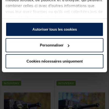
Spécifications
combiner celles-ci avec d'autres informations que
vous leur avez fournies ou qu'ils ont collectées lors de
votre utilisation de leurs services.
Réf.
124624-1
Marque
SENSAS
Autoriser tous les cookies
Personnaliser
Ces produits pourraient vous
Cookies nécessaires uniquement
intéresser :
NOUVEAU
NOUVEAU