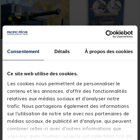
Consentement
Détails
À propos des cookies
TEOS
RIVE
Support Teos Keepnet Arm
Attelage Bourriche D36
Long
Rive
Ce site web utilise des cookies.
Les cookies nous permettent de personnaliser le
[object Object] out of 5 Customer Rating
[object Object] out of 5 Custom
(1)
(6)
contenu et les annonces, d'offrir des fonctionnalités
relatives aux médias sociaux et d'analyser notre
15,
24,
Ajouter au panier
Ajout
99 €
99 €
trafic. Nous partageons également des informations
Expédition sous 24 h
Expédition sous 24 h
sur l'utilisation de notre site avec nos partenaires de
médias sociaux, de publicité et d'analyse, qui peuvent
NOUVEAU
combiner celles-ci avec d'autres informations que
vous leur avez fournies ou qu'ils ont collectées lors de