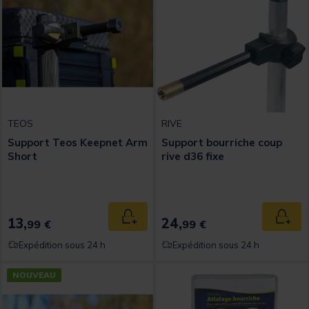
TEOS
RIVE
Support Teos Keepnet Arm
Support bourriche coup
Short
rive d36 fixe
13,
24,
Ajouter au panier
Ajout
99 €
99 €
Expédition sous 24 h
Expédition sous 24 h
NOUVEAU