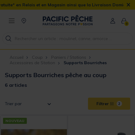
×
ais et en Magasin ainsi que la Livraison Domicile offerte dès 90€
0
Accueil
Coup
Paniers / Stations
Accessoires de Station
Supports Bourriches
Supports Bourriches pêche au coup
6 articles
Trier par
Filtrer
2
NOUVEAU