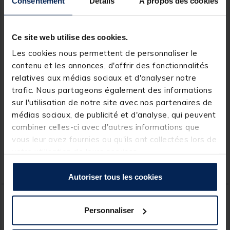
Consentement
Détails
À propos des cookies
Ce site web utilise des cookies.
Les cookies nous permettent de personnaliser le
contenu et les annonces, d'offrir des fonctionnalités
relatives aux médias sociaux et d'analyser notre
RIVE
SENSAS
trafic. Nous partageons également des informations
Chaise Pliante RIVE Smart
Panier de pêche au coup
sur l'utilisation de notre site avec nos partenaires de
Chair
sensas match 85
médias sociaux, de publicité et d'analyse, qui peuvent
combiner celles-ci avec d'autres informations que
[object Object] out of 5 Customer Rating
[object Object] out of 5 Custom
(1)
(2)
vous leur avez fournies ou qu'ils ont collectées lors de
Price reduced from
to
149,00 €
votre utilisation de leurs services.
69,
119,
Ajouter au panier
Ajout
99 €
20 €
Expédition sous 24 h
Expédition sous 24 h
Autoriser tous les cookies
-20%
NOUVEAU
Personnaliser