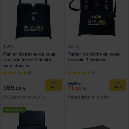
TEOS
TEOS
Panier de pêche au coup
Panier de pêche au coup
teos alu large 3 tiroirs
teos alu 3 casiers
avec dossier
[object Object] out of 5 Customer Rating
[object Object] out of 5 Custom
(1)
(2)
Price reduced from
to
89,99 €
169,
71,
Ajouter au panier
Ajout
00 €
99 €
Expédition sous 24 h
Expédition sous 24 h
NOUVEAU