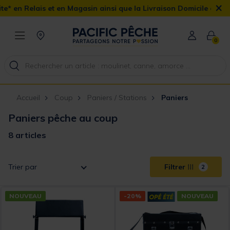
×
en Relais et en Magasin ainsi que la Livraison Domicile offerte dè
0
Accueil
Coup
Paniers / Stations
Paniers
Paniers pêche au coup
8 articles
Trier par
Filtrer
2
NOUVEAU
-20%
NOUVEAU