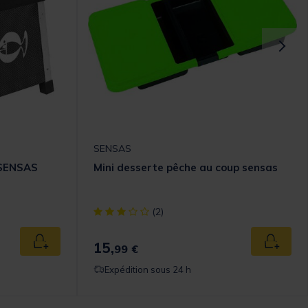
SENSAS
 SENSAS
Mini desserte pêche au coup sensas
[object Object] out of 5 Customer Rating
(2)
15,
Ajouter au panier
Ajouter
99 €
Expédition sous 24 h