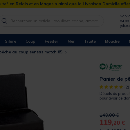
ite* en Relais et en Magasin ainsi que la Livraison Domicile offe
Servic
04 99 
(9h30
Silure
Coup
Feeder
Mer
Truite
Mouche
 pêche au coup sensas match 85
Panier de p
[object Object]
(2)
Détails du produi
pour avoir ce don
Price reduced 
to
149,00 €
119,
20 €