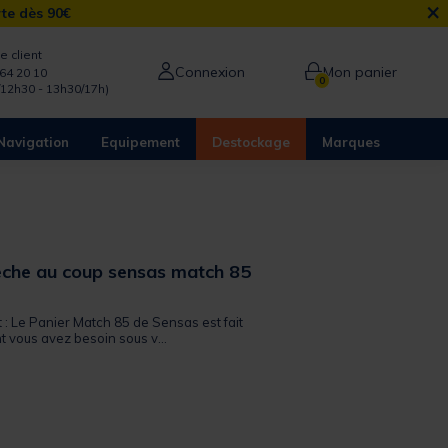
×
rte dès 90€
e client
Connexion
Mon panier
64 20 10
0
/12h30 - 13h30/17h)
Navigation
Equipement
Destockage
Marques
êche au coup sensas match 85
 out of 5 Customer Rating
t : Le Panier Match 85 de Sensas est fait
t vous avez besoin sous v...
from