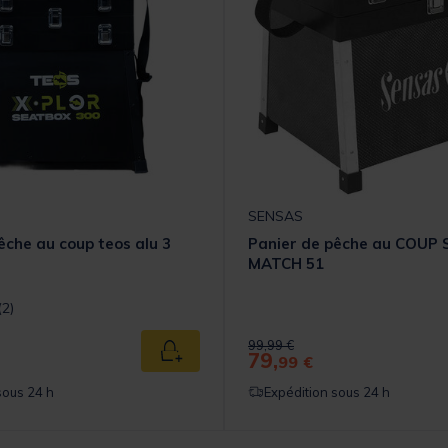
SENSAS
êche au coup teos alu 3
Panier de pêche au COUP
MATCH 51
t] out of 5 Customer Rating
(2)
 from
Price reduced from
to
99,99 €
79,
Ajouter au panier
99 €
sous 24 h
Expédition sous 24 h