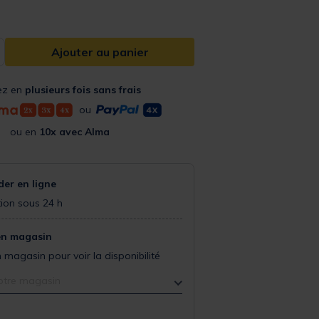
Ajouter au panier
ez en
plusieurs fois sans frais
ou
ou en
10x avec Alma
r en ligne
ion sous 24 h
en magasin
 magasin pour voir la disponibilité
otre magasin