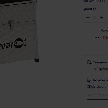
(ou 3x39,73 €)
Quantité
−
+
1
Pay
avec
Commande
Expédit
Acheter 
Choisissez un
Rechercher v