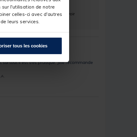
ur l'utilisation de notre
iner celles-ci avec d'autres
 clients. C'est un réel plaisir.

 de leurs services.
oriser tous les cookies
surtout il est très pratique. Jele recommande 
.A.