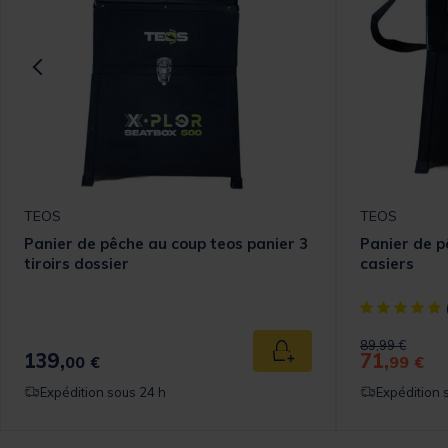
TEOS
TEOS
Panier de pêche au coup teos panier 3
Panier de p
tiroirs dossier
casiers
[object Objec
Price reduced
to
89,99 €
139,
71,
 au panier
Ajouter au panier
00 €
99 €
Expédition sous 24 h
Expédition 