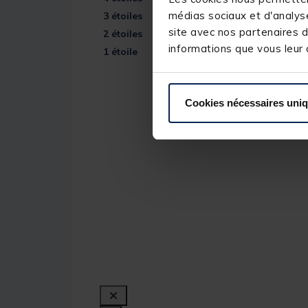
médias sociaux et d'analyse
3
étoiles
site avec nos partenaires d
2
étoiles
informations que vous leur a
1
étoile
Cookies nécessaires uni