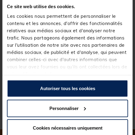
Ce site web utilise des cookies.
Les cookies nous permettent de personnaliser le
contenu et les annonces, d'offrir des fonctionnalités
relatives aux médias sociaux et d'analyser notre
trafic. Nous partageons également des informations
sur l'utilisation de notre site avec nos partenaires de
médias sociaux, de publicité et d'analyse, qui peuvent
AQUATREKK
REDFISH
combiner celles-ci avec d'autres informations que
vous leur avez fournies ou qu'ils ont collectées lors de
Bourriche Lacet Aquatrekk
Bourriche Metal Ronde
60cm
Redfish 30mm
votre utilisation de leurs services.
Autoriser tous les cookies
7,
9,
Ajouter au panier
Ajout
99 €
99 €
Personnaliser
Expédition sous 24 h
Expédition sous 24 h
Cookies nécessaires uniquement