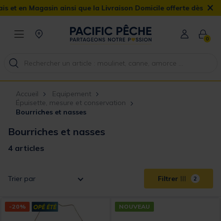
×
et en Magasin ainsi que la Livraison Domicile offerte dès 90€
0
Accueil
Equipement
Épuisette, mesure et conservation
Bourriches et nasses
Bourriches et nasses
4 articles
Trier par
Filtrer
2
-20%
NOUVEAU