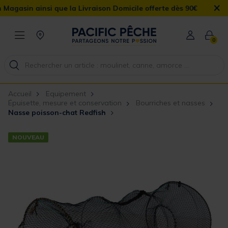
×
in ainsi que la Livraison Domicile offerte dès 90€
0
Accueil
Equipement
Épuisette, mesure et conservation
Bourriches et nasses
Nasse poisson-chat Redfish
NOUVEAU