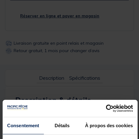
Réserver en ligne et payer en magasin
Livraison gratuite en point relais et magasin
Retour gratuit, 1 mois pour changer d’avis
Description
Spécifications
Description & détails
Description
Cette
nasse à poisson chat
de la marque
Sélection
Consentement
Détails
À propos des cookies
permet de réguler les populations de
poisson chat
.
Sa conception ingénieuse permet de la compacter