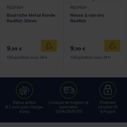
REDFISH
REDFISH
Bourriche Metal Ronde
Nasse à vairons
Redfish 30mm
Redfish
9,
9,
 au panier
Ajouter au panier
Ajouter
99 €
99 €
Expédition sous 24 h
Expédition sous 24 h
Retour gratuit
Livraison en magasin et
Paiement
& 1 mois pour changer
point relais
sécurisé CB
d'avis
100% GRATUITE
& Paypal