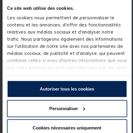
pour le transport.
Ce site web utilise des cookies.
Cette
nasse
se déploie facilement par effet ressort.
Les cookies nous permettent de personnaliser le
contenu et les annonces, d'offrir des fonctionnalités
relatives aux médias sociaux et d'analyser notre
trafic. Nous partageons également des informations
Caractéristiques :
sur l'utilisation de notre site avec nos partenaires de
Longueur: 80 cm.
médias sociaux, de publicité et d'analyse, qui peuvent
combiner celles-ci avec d'autres informations que vous
Diamètre: 40 cm.
leur avez fournies ou qu'ils ont collectées lors de votre
Ouverture d'accès zippée.
utilisation de leurs services.
Poche à appât zippée.
Autoriser tous les cookies
Personnaliser
Spécifications
Cookies nécessaires uniquement
Réf.
243522-1