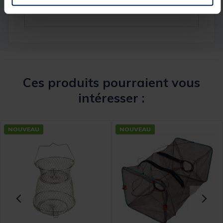
Marque
REDFISH
Ces produits pourraient vous
intéresser :
NOUVEAU
NOUVEAU