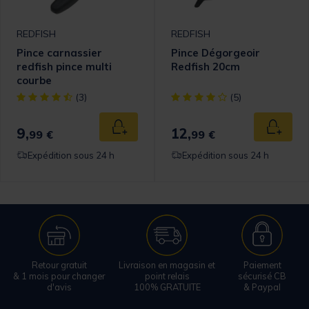
REDFISH
REDFISH
Pince carnassier
Pince Dégorgeoir
redfish pince multi
Redfish 20cm
courbe
[object Object] out of 5 Customer Rating
[object Object] out of 5 Cust
(3)
(5)
9,
12,
 au panier
Ajouter au panier
Ajouter
99 €
99 €
Expédition sous 24 h
Expédition sous 24 h
Retour gratuit
Livraison en magasin et
Paiement
& 1 mois pour changer
point relais
sécurisé CB
d'avis
100% GRATUITE
& Paypal