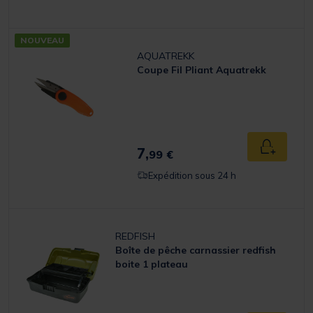
NOUVEAU
AQUATREKK
Coupe Fil Pliant Aquatrekk
7,
Ajouter a
99 €
Expédition sous 24 h
REDFISH
Boîte de pêche carnassier redfish
boite 1 plateau