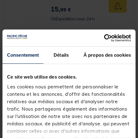
15,
Ajouter a
99 €
Expédition sous 24 h
Consentement
Détails
À propos des cookies
Description
Spécifications
Ce site web utilise des cookies.
Description & détails
Les cookies nous permettent de personnaliser le
contenu et les annonces, d'offrir des fonctionnalités
Description
relatives aux médias sociaux et d'analyser notre
Mise au point par
Redfish
, la
Pince Multi Droite
est
trafic. Nous partageons également des informations
une
pince multifonctions
polyvalente pour vos
sur l'utilisation de notre site avec nos partenaires de
sessions de
pêche des carnassiers
.Redfish est une
médias sociaux, de publicité et d'analyse, qui peuvent
marque qui se destine à ceux et celles voulant
s'initier et progresser sereinement dans la pêche des
combiner celles-ci avec d'autres informations que
carnassiers. Fruits de nombreux tests en conditions