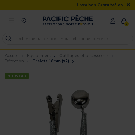
×
Livraison Gratuite* en Relais et e
0
Accueil
Equipement
Outillages et accessoires
Détection
Grelots 18mm (x2)
NOUVEAU