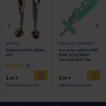
REDFISH
PRO SURF EQUIPMENT
Grelots Redfish 18mm
Accroche-appâts PRO
(x2)
SURF EQUIPMENT
Versatile Bait Clip
Phosphorescent X3
[object Object] out of 5 Customer Rating
(4)
1,
3,
 au panier
Ajouter au panier
Ajouter
99 €
99 €
Expédition sous 24 h
Expédition sous 24 h