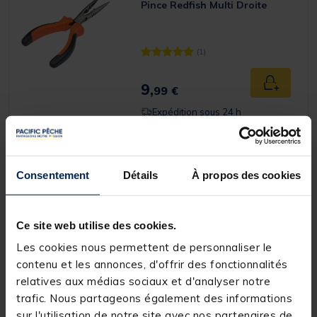
Pince Redfish Multi Droite
(1)
[object Object] out of 5 Customer Rat
9,
Ajouter a
99 €
Expédition sous 24 h
REDFISH
Consentement
Détails
À propos des cookies
Boîte de pêche carnassier redfish
boite 1 plateau
Ce site web utilise des cookies.
Les cookies nous permettent de personnaliser le
contenu et les annonces, d'offrir des fonctionnalités
15,
Ajouter a
99 €
relatives aux médias sociaux et d'analyser notre
Expédition sous 24 h
trafic. Nous partageons également des informations
sur l'utilisation de notre site avec nos partenaires de