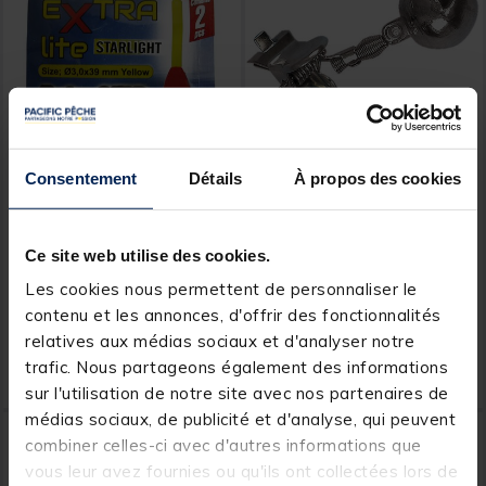
Consentement
Détails
À propos des cookies
SELECTION
FLASHMER
Extra lite diametre 3 mm
Indicateur de touches
longueur 39 mm (x2)
flashmer grelot
Ce site web utilise des cookies.
Les cookies nous permettent de personnaliser le
[object Object] out of 5 Custom
(8)
contenu et les annonces, d'offrir des fonctionnalités
relatives aux médias sociaux et d'analyser notre
1,
1,
Ajouter au panier
Ajout
29 €
99 €
trafic. Nous partageons également des informations
Expédition sous 24 h
Expédition sous 24 h
sur l'utilisation de notre site avec nos partenaires de
médias sociaux, de publicité et d'analyse, qui peuvent
combiner celles-ci avec d'autres informations que
vous leur avez fournies ou qu'ils ont collectées lors de