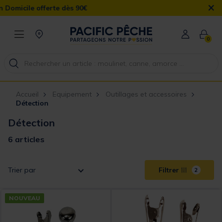
×
micile offerte dès 90€
0
Accueil
Equipement
Outillages et accessoires
Détection
Détection
6 articles
Trier par
Filtrer
2
NOUVEAU