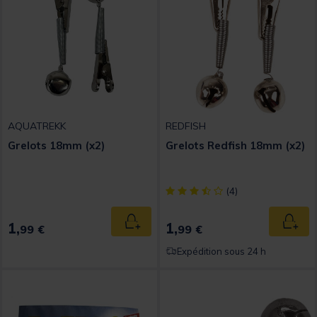
AQUATREKK
REDFISH
Grelots 18mm (x2)
Grelots Redfish 18mm (x2)
[object Object] out of 5 Custom
(4)
1,
1,
Ajouter au panier
Ajout
99 €
99 €
Expédition sous 24 h