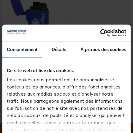
Consentement
Détails
À propos des cookies
PACIFIC PECHE
Briquet Tempête Pacific
Pêche
Ce site web utilise des cookies.
Les cookies nous permettent de personnaliser le
[object Object] out of 5 Customer Rating
(2)
contenu et les annonces, d'offrir des fonctionnalités
relatives aux médias sociaux et d'analyser notre
4,
Ajouter au panier
99 €
trafic. Nous partageons également des informations
Expédition sous 24 h
sur l'utilisation de notre site avec nos partenaires de
médias sociaux, de publicité et d'analyse, qui peuvent
combiner celles-ci avec d'autres informations que
vous leur avez fournies ou qu'ils ont collectées lors de