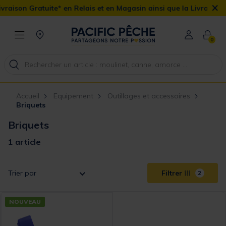
×
raison Gratuite* en Relais et en Magasin ainsi que la Livraison Do
0
Accueil
Equipement
Outillages et accessoires
Briquets
Briquets
1 article
Trier par
Filtrer
2
NOUVEAU