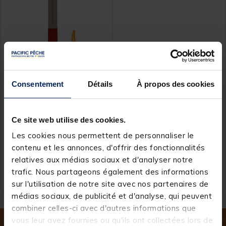
Consentement
Détails
À propos des cookies
AQUATREKK
Affûteur à hameçons
Aquatrekk
Ce site web utilise des cookies.
Les cookies nous permettent de personnaliser le
contenu et les annonces, d'offrir des fonctionnalités
relatives aux médias sociaux et d'analyser notre
7,
Ajouter au panier
99 €
trafic. Nous partageons également des informations
Expédition sous 24 h
sur l'utilisation de notre site avec nos partenaires de
médias sociaux, de publicité et d'analyse, qui peuvent
combiner celles-ci avec d'autres informations que
vous leur avez fournies ou qu'ils ont collectées lors de