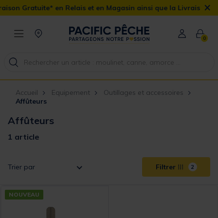
×
ison Gratuite* en Relais et en Magasin ainsi que la Livraison Dom
0
Accueil
Equipement
Outillages et accessoires
Affûteurs
Affûteurs
1 article
Trier par
Filtrer
2
NOUVEAU