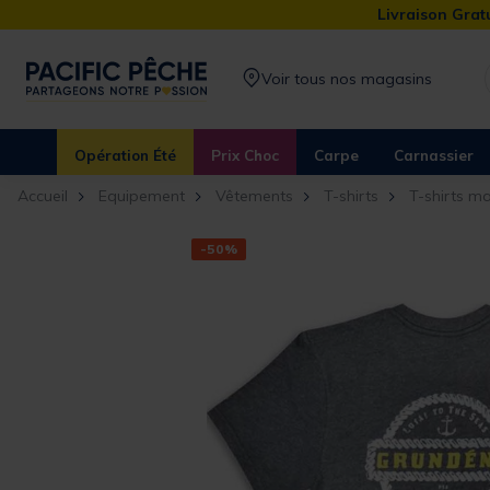
Livraison Gratu
Voir tous nos magasins
Opération Été
Prix Choc
Carpe
Carnassier
Accueil
Equipement
Vêtements
T-shirts
T-shirts m
-50%