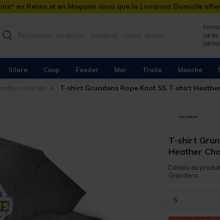
ite* en Relais et en Magasin ainsi que la Livraison Domicile offe
Servic
04 99 
(9h30
Silure
Coup
Feeder
Mer
Truite
Mouche
anches courtes
T-shirt Grundens Rope Knot SS T-shirt Heathe
T-shirt Gru
Heather Cha
Détails du produit
Grundens....
S