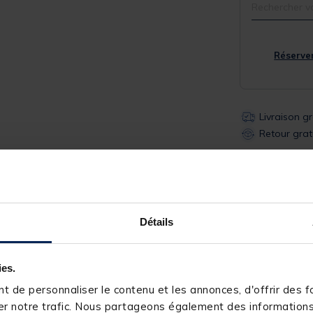
Rechercher v
Réserver
Livraison g
Retour grat
Description
Spécifications
Détails
ies.
 de personnaliser le contenu et les annonces, d'offrir des fo
ns.
r notre trafic. Nous partageons également des informations s