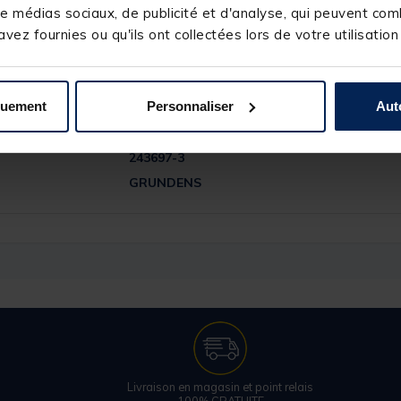
e médias sociaux, de publicité et d'analyse, qui peuvent comb
vez fournies ou qu'ils ont collectées lors de votre utilisation
quement
Personnaliser
Aut
243697-3
GRUNDENS
Livraison en magasin et point relais
100% GRATUITE