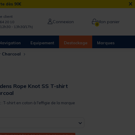
×
rte dès 90€
e client
Connexion
Mon panier
64 20 10
0
/12h30 - 13h30/17h)
Navigation
Equipement
Destockage
Marques
r Charcoal
ndens Rope Knot SS T-shirt
rcoal
 : T-shirt en coton à l'effigie de la marque