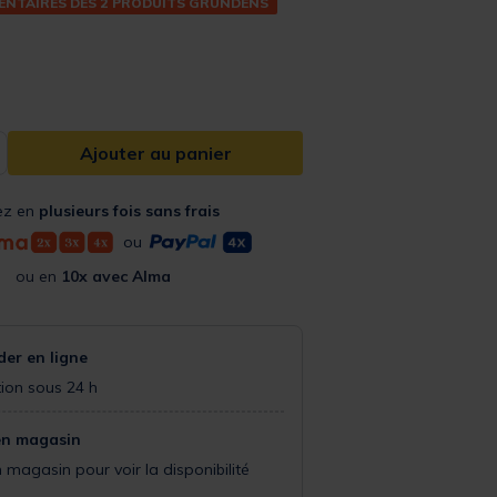
ENTAIRES DÈS 2 PRODUITS GRUNDENS
from
Ajouter au panier
ez en
plusieurs fois sans frais
ou
ou en
10x avec Alma
r en ligne
ion sous 24 h
en magasin
 magasin pour voir la disponibilité