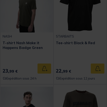
NASH
STARBAITS
T-shirt Nash Make it
Tee-shirt Black & Red
Happens Badge Green
23,
22,
Ajouter au panier
Ajout
99 €
99 €
Expédition sous 24 h
Expédition sous 12 jours