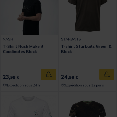
NASH
STARBAITS
T-Shirt Nash Make it
T-shirt Starbaits Green &
Coodinates Black
Black
23,
24,
Ajouter au panier
Ajout
99 €
99 €
Expédition sous 24 h
Expédition sous 12 jours