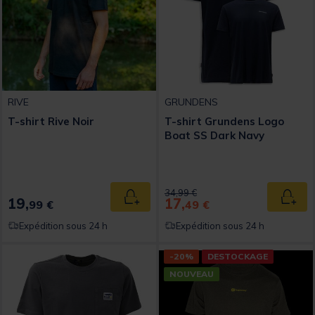
RIVE
GRUNDENS
T-shirt Rive Noir
T-shirt Grundens Logo
Boat SS Dark Navy
Price reduced from
to
34,99 €
19,
17,
Ajouter au panier
Ajout
99 €
49 €
Expédition sous 24 h
Expédition sous 24 h
-20%
DESTOCKAGE
NOUVEAU