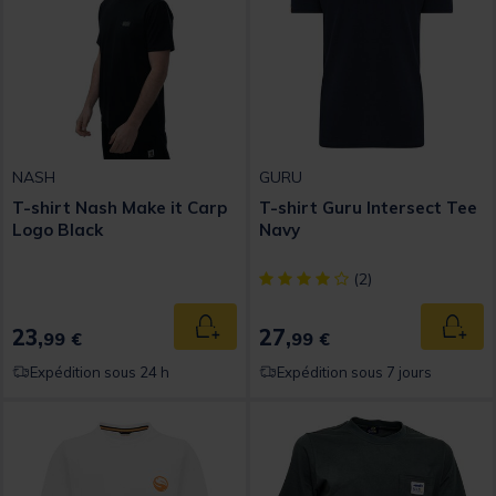
NASH
GURU
T-shirt Nash Make it Carp
T-shirt Guru Intersect Tee
Logo Black
Navy
[object Object] out of 5 Custom
(2)
23,
27,
Ajouter au panier
Ajout
99 €
99 €
Expédition sous 24 h
Expédition sous 7 jours