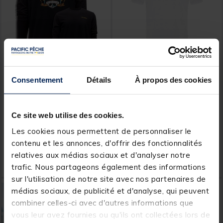
GRUNDENS
KORDA
Consentement
Détails
À propos des cookies
T-shirt Grundens Tuna
Tee-Shirt Korda Minimal
Tattoo LS Noir
Tee White
Ce site web utilise des cookies.
[object Object] out of 5 Customer Rating
(1)
Les cookies nous permettent de personnaliser le
Price reduced from
to
39,99 €
contenu et les annonces, d'offrir des fonctionnalités
19,
29,
Ajouter au panier
Ajout
99 €
99 €
relatives aux médias sociaux et d'analyser notre
Expédition sous 24 h
Expédition sous 7 jours
trafic. Nous partageons également des informations
sur l'utilisation de notre site avec nos partenaires de
médias sociaux, de publicité et d'analyse, qui peuvent
combiner celles-ci avec d'autres informations que
vous leur avez fournies ou qu'ils ont collectées lors de