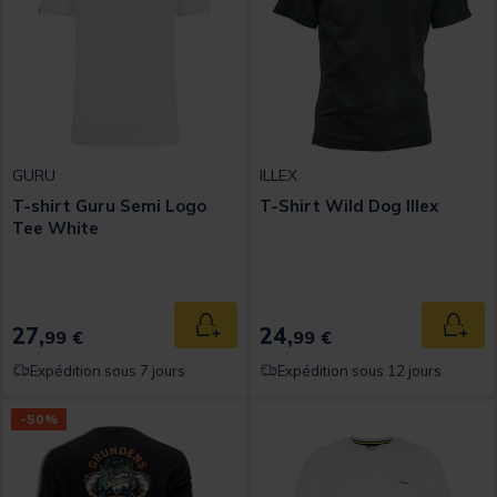
GURU
ILLEX
T-shirt Guru Semi Logo
T-Shirt Wild Dog Illex
Tee White
27,
24,
Ajouter au panier
Ajout
99 €
99 €
Expédition sous 7 jours
Expédition sous 12 jours
-50%