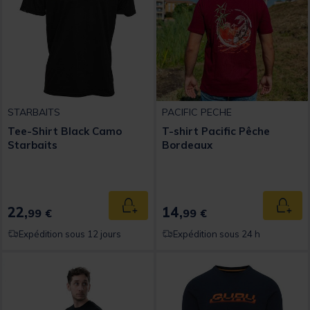
STARBAITS
PACIFIC PECHE
Tee-Shirt Black Camo
T-shirt Pacific Pêche
Starbaits
Bordeaux
22,
14,
Ajouter au panier
Ajout
99 €
99 €
Expédition sous 12 jours
Expédition sous 24 h