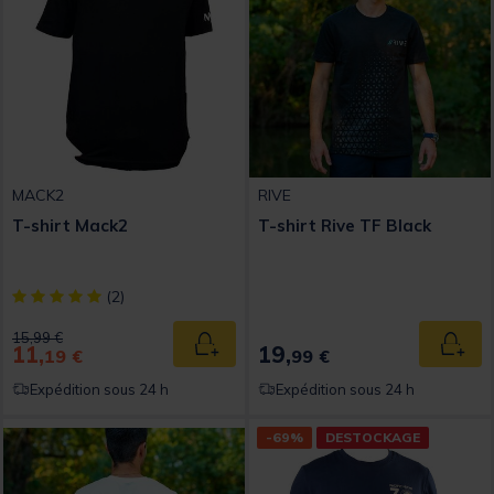
MACK2
RIVE
T-shirt Mack2
T-shirt Rive TF Black
[object Object] out of 5 Customer Rating
(2)
Price reduced from
to
15,99 €
11,
19,
Ajouter au panier
Ajout
19 €
99 €
Expédition sous 24 h
Expédition sous 24 h
-69%
DESTOCKAGE