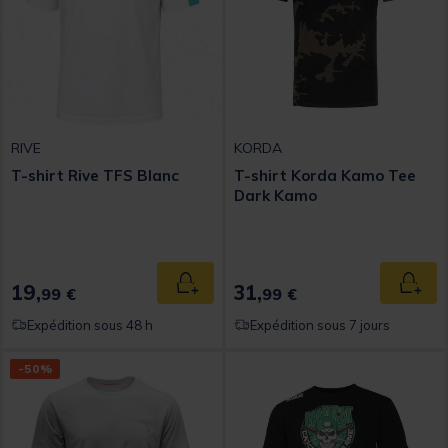
RIVE
KORDA
T-shirt Rive TFS Blanc
T-shirt Korda Kamo Tee
Dark Kamo
19,
31,
Ajouter au panier
Ajout
99 €
99 €
Expédition sous 48 h
Expédition sous 7 jours
-50%