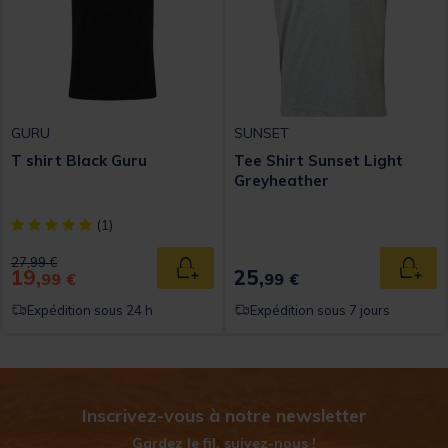
GURU
SUNSET
T shirt Black Guru
Tee Shirt Sunset Light
Greyheather
[object Object] out of 5 Customer Rating
(1)
Price reduced from
to
27,99 €
19,
25,
Ajouter au panier
Ajout
99 €
99 €
Expédition sous 24 h
Expédition sous 7 jours
Inscrivez-vous à notre newsletter
Gardez le fil, suivez-nous !