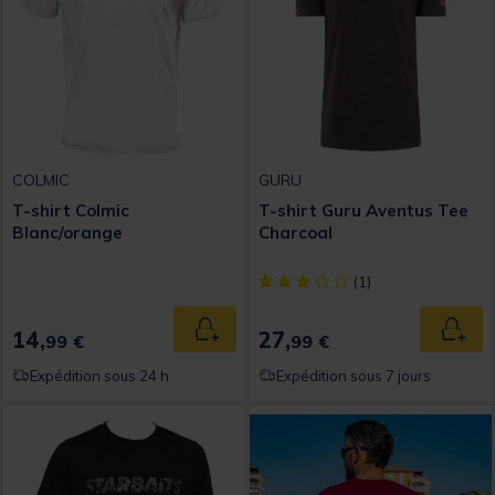
COLMIC
GURU
T-shirt Colmic
T-shirt Guru Aventus Tee
Blanc/orange
Charcoal
[object Object] out of 5 Custom
(1)
14,
27,
Ajouter au panier
Ajout
99 €
99 €
Expédition sous 24 h
Expédition sous 7 jours