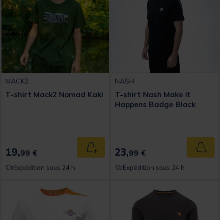
MACK2
NASH
T-shirt Mack2 Nomad Kaki
T-shirt Nash Make it
Happens Badge Black
19,
23,
Ajouter au panier
Ajout
99 €
99 €
Expédition sous 24 h
Expédition sous 24 h