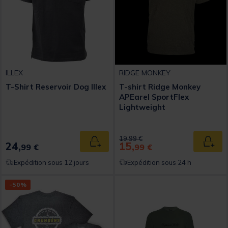
ILLEX
RIDGE MONKEY
T-Shirt Reservoir Dog Illex
T-shirt Ridge Monkey
APEarel SportFlex
Lightweight
Price reduced from
to
19,99 €
24,
15,
Ajouter au panier
Ajout
99 €
99 €
Expédition sous 12 jours
Expédition sous 24 h
-50%