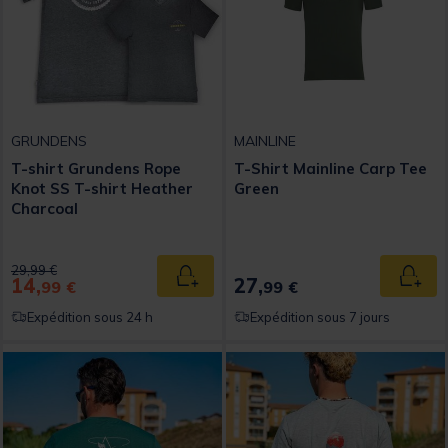
GRUNDENS
MAINLINE
T-shirt Grundens Rope
T-Shirt Mainline Carp Tee
Knot SS T-shirt Heather
Green
Charcoal
Price reduced from
to
29,99 €
14,
27,
Ajouter au panier
Ajout
99 €
99 €
Expédition sous 24 h
Expédition sous 7 jours