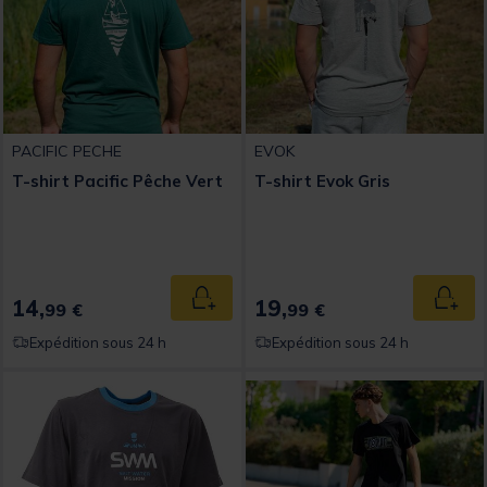
PACIFIC PECHE
EVOK
T-shirt Pacific Pêche Vert
T-shirt Evok Gris
14,
19,
Ajouter au panier
Ajout
99 €
99 €
Expédition sous 24 h
Expédition sous 24 h