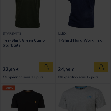
STARBAITS
ILLEX
Tee-Shirt Green Camo
T-Shird Hard Work Illex
Starbaits
22,
24,
Ajouter au panier
Ajout
99 €
99 €
Expédition sous 12 jours
Expédition sous 12 jours
-28%