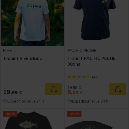
RIVE
PACIFIC PECHE
T-shirt Rive Blanc
T-shirt PACIFIC PECHE
30ans
[object Object] out of 5 Custom
(4)
Price reduced from
to
19,99 €
19,
6,
Ajouter au panier
Ajout
99 €
00 €
Expédition sous 24 h
Expédition sous 24 h
-50%
-50%