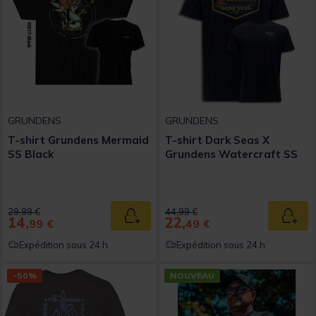
GRUNDENS
GRUNDENS
T-shirt Grundens Mermaid
T-shirt Dark Seas X
SS Black
Grundens Watercraft SS
Price reduced from
to
Price reduced from
to
29,99 €
44,99 €
14,
22,
Ajouter au panier
Ajout
99 €
49 €
Expédition sous 24 h
Expédition sous 24 h
-50%
NOUVEAU