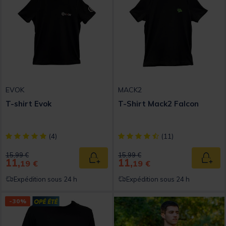
EVOK
MACK2
T-shirt Evok
T-Shirt Mack2 Falcon
[object Object] out of 5 Customer Rating
[object Object] out of 5 Custom
(4)
(11)
Price reduced from
to
Price reduced from
to
15,99 €
15,99 €
11,
11,
Ajouter au panier
Ajout
19 €
19 €
Expédition sous 24 h
Expédition sous 24 h
-30%