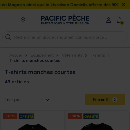
×
 la Livraison Domicile offerte dès 90€
0
Accueil
Equipement
Vêtements
T-shirts
T-shirts manches courtes
T-shirts manches courtes
49 articles
Trier par
Filtrer
2
-30%
-30%