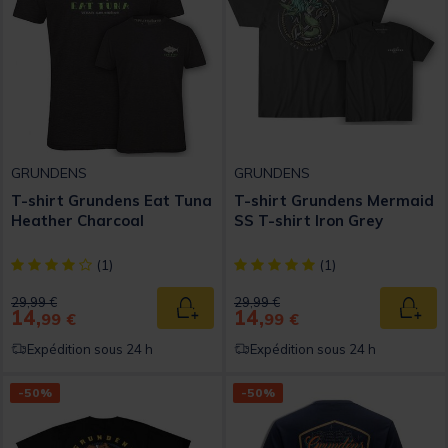
GRUNDENS
GRUNDENS
T-shirt Grundens Eat Tuna
T-shirt Grundens Mermaid
Heather Charcoal
SS T-shirt Iron Grey
[object Object] out of 5 Customer Rating
[object Object] out of 5 Custom
(1)
(1)
Price reduced from
to
Price reduced from
to
29,99 €
29,99 €
14,
14,
Ajouter au panier
Ajout
99 €
99 €
Expédition sous 24 h
Expédition sous 24 h
-50%
-50%