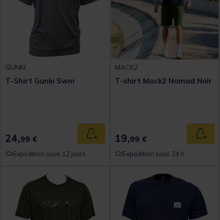
GUNKI
MACK2
T-Shirt Gunki Swm
T-shirt Mack2 Nomad Noir
24,
19,
Ajouter au panier
Ajout
99 €
99 €
Expédition sous 12 jours
Expédition sous 24 h