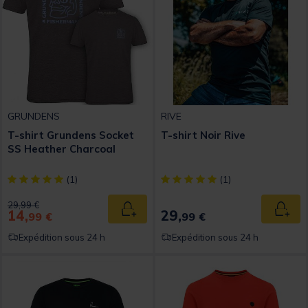
GRUNDENS
RIVE
T-shirt Grundens Socket
T-shirt Noir Rive
SS Heather Charcoal
[object Object] out of 5 Customer Rating
[object Object] out of 5 Custom
(1)
(1)
Price reduced from
to
29,99 €
14,
29,
Ajouter au panier
Ajout
99 €
99 €
Expédition sous 24 h
Expédition sous 24 h