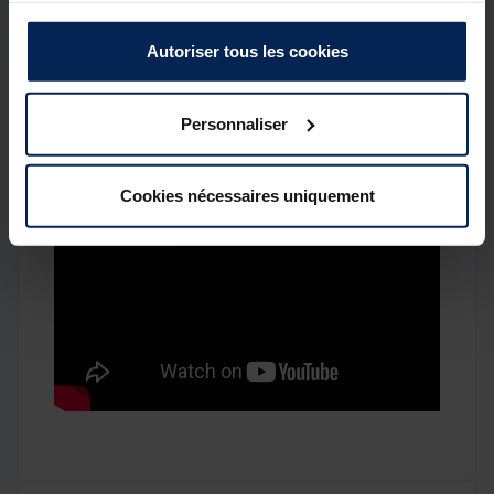
T-shirt léger et à séchage rapide, fabriqué dans
notre mélange MIH avec coton, polyester et Spandex
pour un confort stretch optimal. Design sobre avec
Autoriser tous les cookies
un badge Nash carpe tissé sur la poitrine. Disponible
en Vert ou Noir, du S au XXXL.
Personnaliser
Cookies nécessaires uniquement