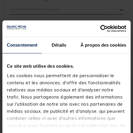
Rechercher votre magasin
Réserver en ligne et payer en magasin
Consentement
Détails
À propos des cookies
Livraison gratuite en point relais et magasin
Retour gratuit, 1 mois pour changer d’avis
Ce site web utilise des cookies.
Les cookies nous permettent de personnaliser le
contenu et les annonces, d'offrir des fonctionnalités
Description
Spécifications
relatives aux médias sociaux et d'analyser notre
trafic. Nous partageons également des informations
sur l'utilisation de notre site avec nos partenaires de
Description & détails
médias sociaux, de publicité et d'analyse, qui peuvent
combiner celles-ci avec d'autres informations que
Description
vous leur avez fournies ou qu'ils ont collectées lors de
votre utilisation de leurs services.