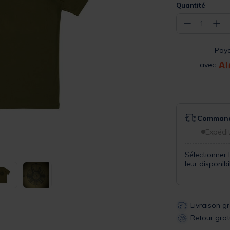
Quantité
−
+
1
Pay
avec
Commande
Expédit
Sélectionner 
leur disponib
Livraison g
Retour grat