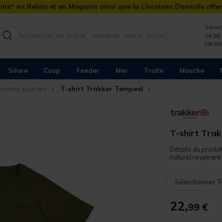
ite* en Relais et en Magasin ainsi que la Livraison Domicile offe
Servic
04 99 
(9h30
Silure
Coup
Feeder
Mer
Truite
Mouche
anches courtes
T-shirt Trakker Tempest
T-shirt Tra
Détails du produ
naturel respirant
Sélectionner Ta
22,
99 €