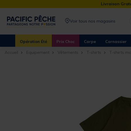
Livraison Gratu
Voir tous nos magasins
Opération Été
Prix Choc
Carpe
Carnassier
Accueil
Equipement
Vêtements
T-shirts
T-shirts m