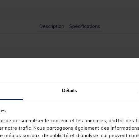
Description
Spécifications
pirant vous permet de rester au chaud l’hiver et au frais l’été.Manc
osition de vêtements.
Détails
ies.
rester au chaud l’hiver et au frais l’été
 plus grande liberté de mouvement lors de la superposition de vêt
 de personnaliser le contenu et les annonces, d'offrir des fo
r notre trafic. Nous partageons également des informations s
e médias sociaux, de publicité et d'analyse, qui peuvent comb