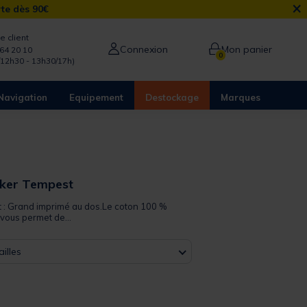
×
rte dès 90€
e client
Connexion
Mon panier
64 20 10
0
/12h30 - 13h30/17h)
Navigation
Equipement
Destockage
Marques
kker Tempest
it : Grand imprimé au dos.Le coton 100 %
 vous permet de...
illes