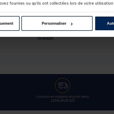
vez fournies ou qu'ils ont collectées lors de votre utilisation
quement
Personnaliser
Aut
244185
TRAKKER
Livraison en magasin et point relais
100% GRATUITE