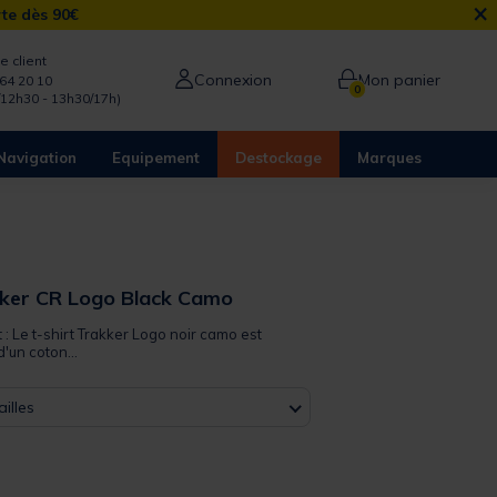
×
rte dès 90€
e client
Connexion
Mon panier
64 20 10
0
/12h30 - 13h30/17h)
Navigation
Equipement
Destockage
Marques
kker CR Logo Black Camo
t : Le t-shirt Trakker Logo noir camo est
d'un coton...
illes