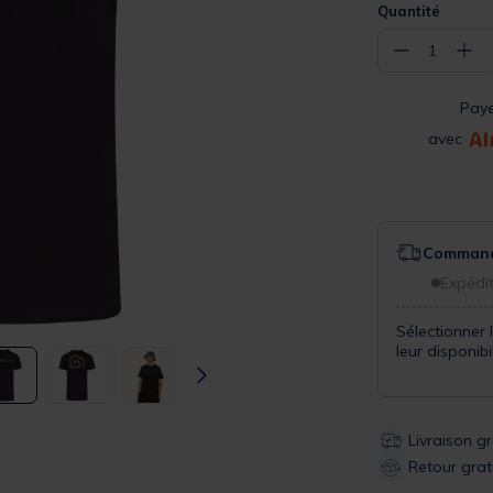
Quantité
−
+
1
Pay
avec
Commande
Expédit
Sélectionner 
leur disponib
Livraison g
Retour grat