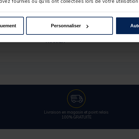
vez fournies ou qu'ils ont collectées lors de votre utilisation
quement
Personnaliser
Aut
244184
TRAKKER
Livraison en magasin et point relais
100% GRATUITE