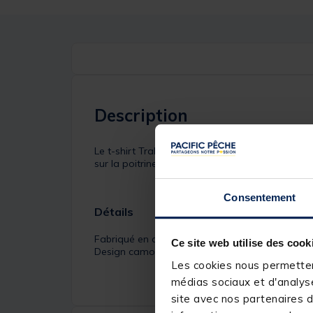
Description
Le t-shirt Trakker Logo noir camo est fabriqué
sur la poitrine et une icône camouflage à l'arriè
Consentement
Détails
Fabriqué en coton super doux
Ce site web utilise des cook
Design camouflage sur mesure avec l'icône Tra
Les cookies nous permettent
médias sociaux et d'analyse
site avec nos partenaires d