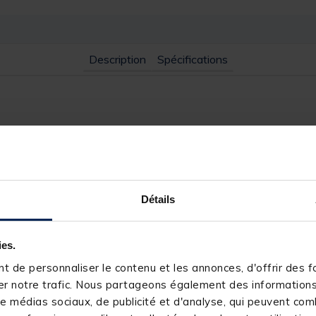
Description
Spécifications
 à partir d'un coton super doux et est extrêmement confortable à p
re. Ce t-shirt élégant est un incontournable dans la collection de tou
Détails
ies.
kker
 de personnaliser le contenu et les annonces, d'offrir des fo
r notre trafic. Nous partageons également des informations s
e médias sociaux, de publicité et d'analyse, qui peuvent comb