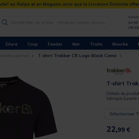
ite* en Relais et en Magasin ainsi que la Livraison Domicile offe
Servic
04 99 
(9h30
Silure
Coup
Feeder
Mer
Truite
Mouche
anches courtes
T-shirt Trakker CR Logo Black Camo
T-shirt Tra
Détails du produi
fabriqué à partir 
Sélectionner Ta
22,
99 €