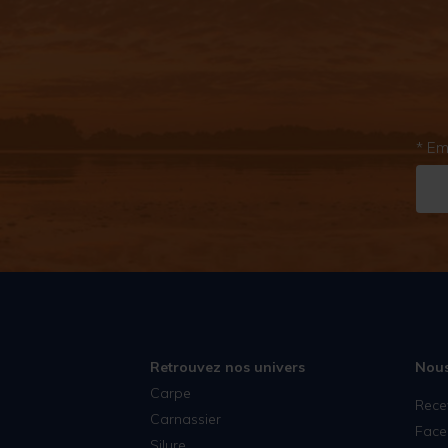
* Em
Retrouvez nos univers
Nous
Carpe
Rece
Carnassier
Face
Silure