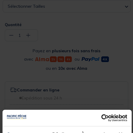
Sélectionner Tailles
Quantité
−
+
1
Payez en
plusieurs fois sans frais
avec
ou
ou en
10x avec Alma
Commander en ligne
Expédition sous 24 h
Sélectionner les détails du produit pour connaître leur
disponibilité en magasin