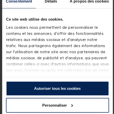
Consentement
Détails
À propos des cookies
Livraison gratuite en point relais et magasin
Retour gratuit, 1 mois pour changer d’avis
Ce site web utilise des cookies.
Les cookies nous permettent de personnaliser le
contenu et les annonces, d'offrir des fonctionnalités
Description
Spécifications
relatives aux médias sociaux et d'analyser notre
trafic. Nous partageons également des informations
sur l'utilisation de notre site avec nos partenaires de
Description & détails
médias sociaux, de publicité et d'analyse, qui peuvent
Description
combiner celles-ci avec d'autres informations que vous
leur avez fournies ou qu'ils ont collectées lors de votre
Le t-shirt Trakker CR Logo est fabriqué à partir d'un
utilisation de leurs services.
coton super doux et extrêmement confortable. Il
arbore une marque accrocheuse sur la poitrine, une
icône monogrammée ton sur ton à l'arrière, et une
Autoriser tous les cookies
marque subtile sur la manche droite. C’est un
vêtement qui, lorsqu'il est associé à nos CR Joggers,
donne un look super élégant.
Personnaliser
Détails