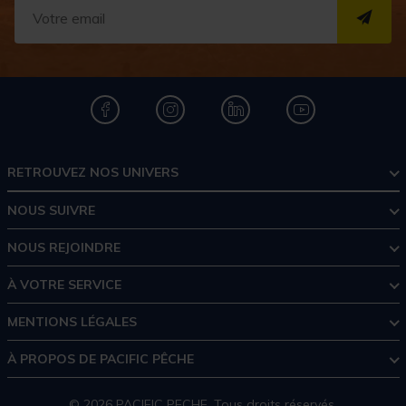
S''I
RETROUVEZ NOS UNIVERS
NOUS SUIVRE
NOUS REJOINDRE
À VOTRE SERVICE
MENTIONS LÉGALES
À PROPOS DE PACIFIC PÊCHE
© 2026 PACIFIC PECHE. Tous droits réservés.