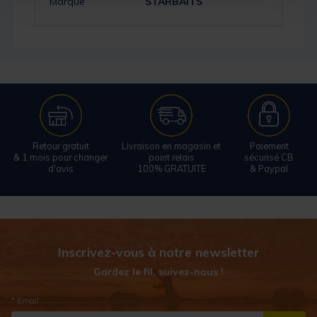
Marque
STARBAITS
Retour gratuit
Livraison en magasin et
Paiement
& 1 mois pour changer
point relais
sécurisé CB
d'avis
100% GRATUITE
& Paypal
Inscrivez-vous à notre newsletter
Gardez le fil, suivez-nous !
* Email