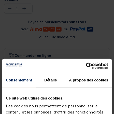
−
+
1
Payez en
plusieurs fois sans frais
avec
ou
ou en
10x avec Alma
Commander en ligne
Expédition sous 12 jours
Acheter en magasin
Consentement
Détails
À propos des cookies
Choisissez un magasin pour voir la disponibilité
Rechercher votre magasin
Ce site web utilise des cookies.
Les cookies nous permettent de personnaliser le
Réserver en ligne et payer en magasin
contenu et les annonces, d'offrir des fonctionnalités