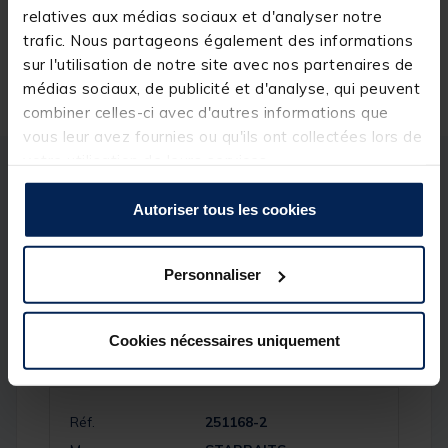
relatives aux médias sociaux et d'analyser notre
trafic. Nous partageons également des informations
sur l'utilisation de notre site avec nos partenaires de
Livraison gratuite en point relais et magasin
médias sociaux, de publicité et d'analyse, qui peuvent
Retour gratuit, 1 mois pour changer d’avis
combiner celles-ci avec d'autres informations que
vous leur avez fournies ou qu'ils ont collectées lors de
votre utilisation de leurs services.
Description
Spécifications
Autoriser tous les cookies
Description & détails
Personnaliser
Cookies nécessaires uniquement
Spécifications
Réf.
251168-2