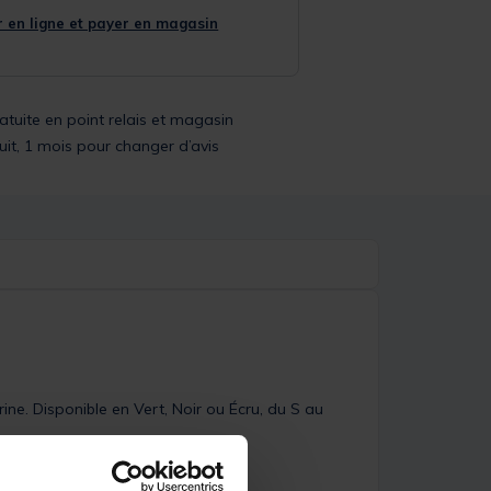
 en ligne et payer en magasin
ratuite en point relais et magasin
uit, 1 mois pour changer d’avis
ne. Disponible en Vert, Noir ou Écru, du S au