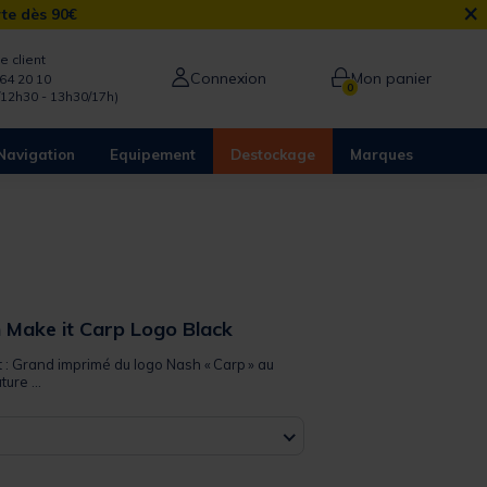
×
rte dès 90€
e client
Connexion
Mon panier
64 20 10
0
/12h30 - 13h30/17h)
Navigation
Equipement
Destockage
Marques
h Make it Carp Logo Black
t : Grand imprimé du logo Nash « Carp » au
ure ...