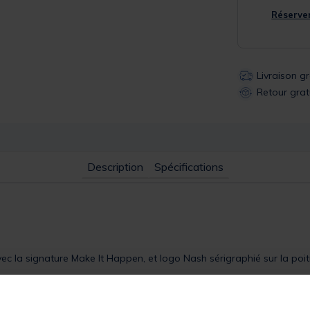
Réserver
Livraison g
Retour grat
Description
Spécifications
 la signature Make It Happen, et logo Nash sérigraphié sur la poitri