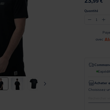
23,
99 €
Quantité
−
+
1
Pay
avec
Commande
Expédit
Acheter 
Choisissez un
Rechercher v