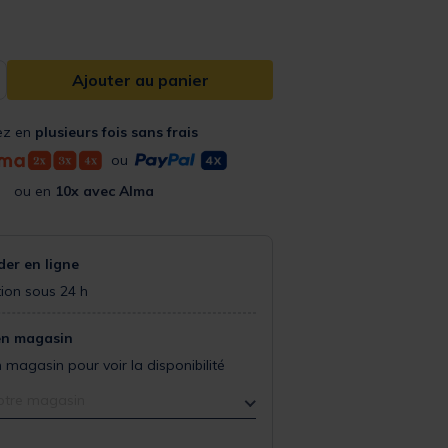
Ajouter au panier
ez en
plusieurs fois sans frais
ou
ou en
10x avec Alma
r en ligne
ion sous 24 h
en magasin
 magasin pour voir la disponibilité
otre magasin