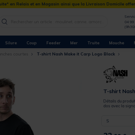
ite* en Relais et en Magasin ainsi que la Livraison Domicile offe
Servic
04 99 
(9h30
Silure
Coup
Feeder
Mer
Truite
Mouche
anches courtes
T-shirt Nash Make it Carp Logo Black
T-shirt Nas
Détails du produi
dos avec la signat
S