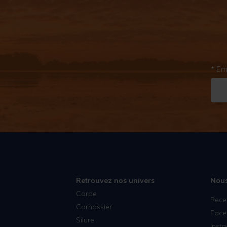
* Em
Retrouvez nos univers
Nous
Carpe
Rece
Carnassier
Face
Silure
Inst