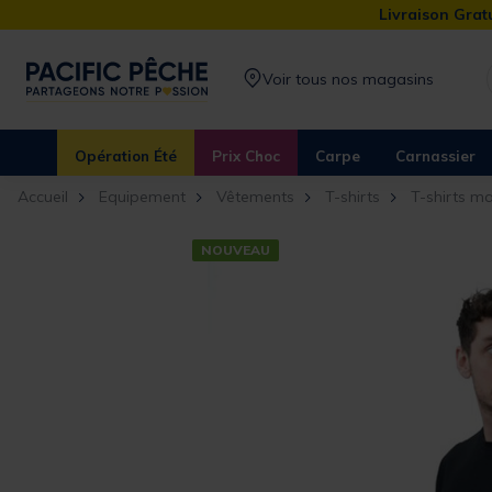
Livraison Gratu
Voir tous nos magasins
Opération Été
Prix Choc
Carpe
Carnassier
Accueil
Equipement
Vêtements
T-shirts
T-shirts m
NOUVEAU