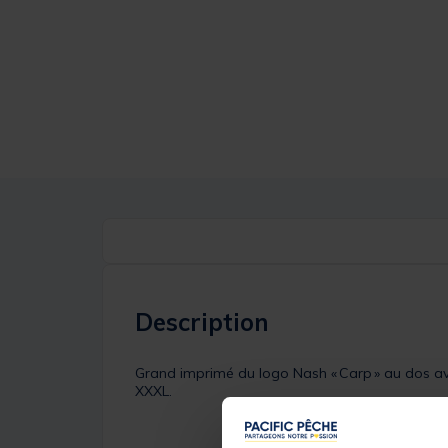
Description
Grand imprimé du logo Nash « Carp » au dos avec
XXXL.