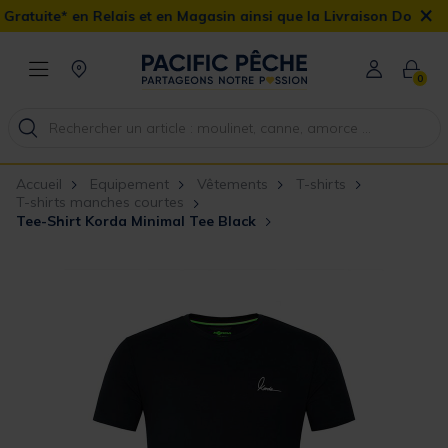
×
lais et en Magasin ainsi que la Livraison Domicile offerte dès 90
0
Accueil
Equipement
Vêtements
T-shirts
T-shirts manches courtes
Tee-Shirt Korda Minimal Tee Black