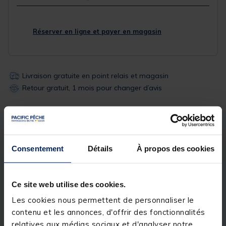
Réserver en ligne et payer en magasin
Livraison gratuite en point relais et magasin
Retour gratuit, 1 mois pour changer d’avis
Description
Spécifications
Consentement
Détails
À propos des cookies
Description & détails
Ce site web utilise des cookies.
Description
Les cookies nous permettent de personnaliser le
Le tee-shirt Minimal est une addition classique au
contenu et les annonces, d'offrir des fonctionnalités
catalogue de vêtements estival de Korda. Fabriqué à
relatives aux médias sociaux et d'analyser notre