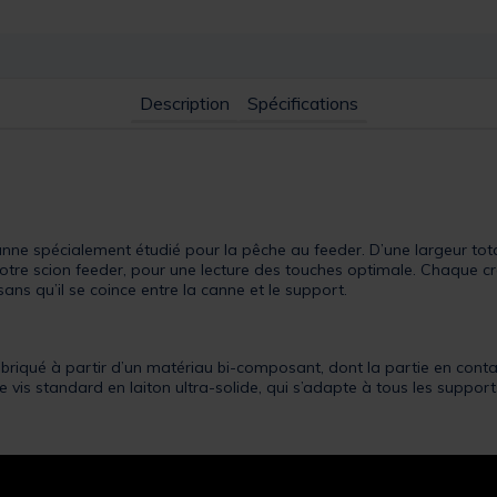
Description
Spécifications
 spécialement étudié pour la pêche au feeder. D’une largeur total
 votre scion feeder, pour une lecture des touches optimale. Chaque c
sans qu’il se coince entre la canne et le support.
qué à partir d’un matériau bi-composant, dont la partie en contac
e vis standard en laiton ultra-solide, qui s’adapte à tous les suppor