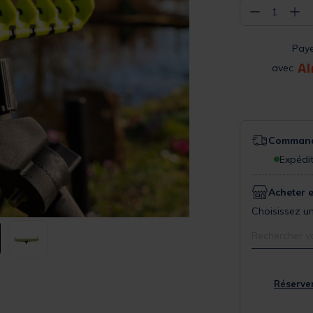
−
+
1
Pay
avec
Commande
Expédit
Acheter 
Choisissez un
Rechercher v
Réserver