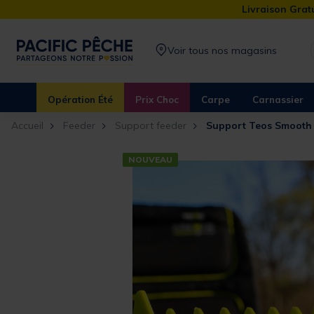
Livraison Gratu
Voir tous nos magasins
Opération Été
Prix Choc
Carpe
Carnassier
Accueil
Feeder
Support feeder
Support Teos Smooth
NOUVEAU