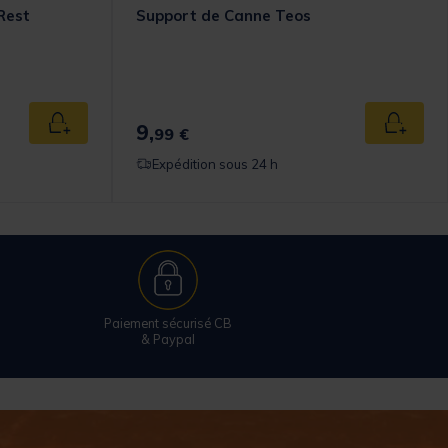
Rest
Support de Canne Teos
omer Rating
9,
Ajouter au panier
Ajouter
99 €
Expédition sous 24 h
Paiement sécurisé CB
& Paypal