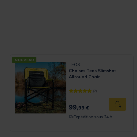
NOUVEAU
TEOS
Chaises Teos Slimshot
Allround Chair
(2)
[object Object] out of 5 Customer
99,
Ajouter a
99 €
Expédition sous 24 h