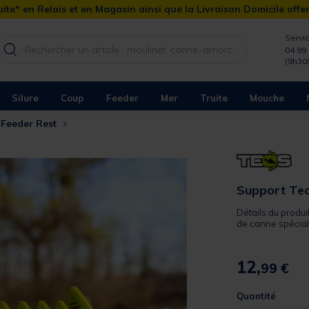
ite* en Relais et en Magasin ainsi que la Livraison Domicile offe
Servic
04 99 
(9h30
Silure
Coup
Feeder
Mer
Truite
Mouche
 Feeder Rest
Support Te
Détails du produ
de canne spécial
12,
99 €
Quantité