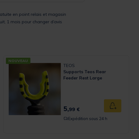
ratuite en point relais et magasin
uit, 1 mois pour changer d’avis
NOUVEAU
TEOS
Supports Teos Rear
Feeder Rest Large
Rating
5,
 panier
Ajouter au p
99 €
Expédition sous 24 h