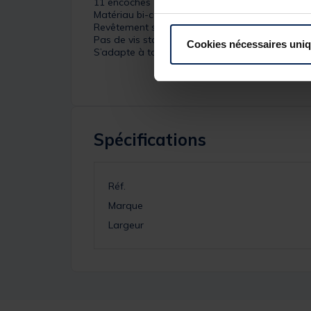
11 encoches
Matériau bi-composant
Revêtement souple pour une protection optima
Pas de vis standard en laiton
Cookies nécessaires uni
S’adapte à tous les supports et piques du mar
Spécifications
Réf.
Marque
Largeur