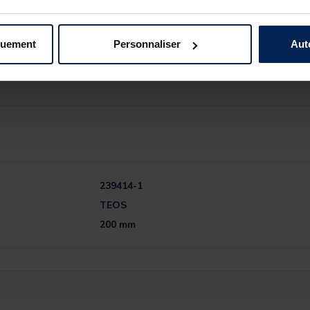
le de la canne
quement
Personnaliser
Aut
ché
239414-1
TEOS
200 mm