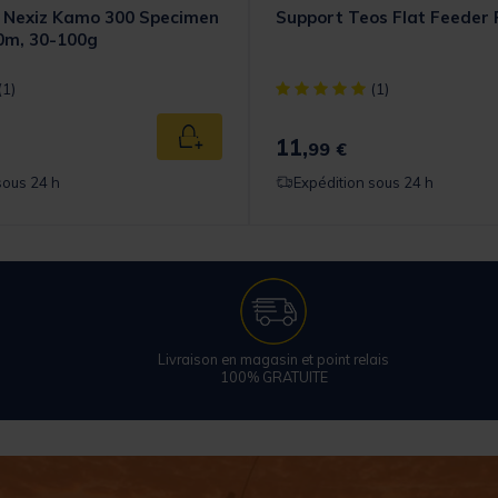
 Nexiz Kamo 300 Specimen
Support Teos Flat Feeder 
0m, 30-100g
t] out of 5 Customer Rating
[object Object] out of 5 Cust
(1)
(1)
11,
Ajouter au panier
99 €
sous 24 h
Expédition sous 24 h
Livraison en magasin et point relais
100% GRATUITE