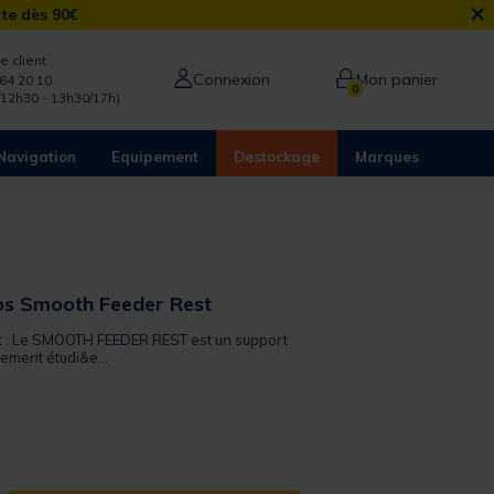
×
rte dès 90€
e client
Connexion
Mon panier
64 20 10
0
/12h30 - 13h30/17h)
Navigation
Equipement
Destockage
Marques
os Smooth Feeder Rest
it : Le SMOOTH FEEDER REST est un support
ement étudi&e...