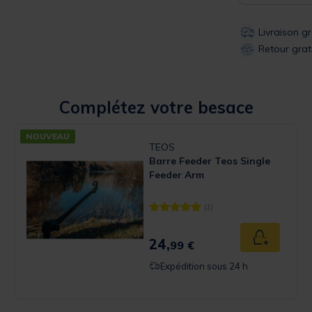
Livraison g
Retour grat
Complétez votre besace
NOUVEAU
TEOS
Barre Feeder Teos Single
Feeder Arm
(1)
 Rating
[object Object] out of 5 Customer 
24,
u panier
Ajouter au
99 €
Expédition sous 24 h