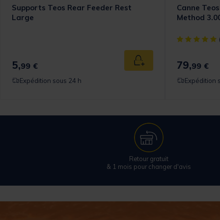
Supports Teos Rear Feeder Rest
Canne Teos
Large
Method 3.0
[object Objec
5,
79,
 au panier
Ajouter au panier
99 €
99 €
Expédition sous 24 h
Expédition 
Retour gratuit
& 1 mois pour changer d'avis