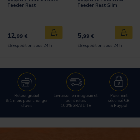
Feeder Rest
Feeder Rest Slim
omer Rating
12,
5,
 au panier
Ajouter au panier
Ajouter
99 €
99 €
Expédition sous 24 h
Expédition sous 24 h
Retour gratuit
Livraison en magasin et
Paiement
& 1 mois pour changer
point relais
sécurisé CB
d'avis
100% GRATUITE
& Paypal