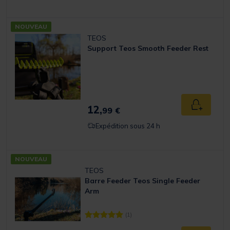
NOUVEAU
TEOS
Support Teos Smooth Feeder Rest
12,
Ajouter a
99 €
Expédition sous 24 h
NOUVEAU
TEOS
Barre Feeder Teos Single Feeder
Arm
(1)
[object Object] out of 5 Customer Rating