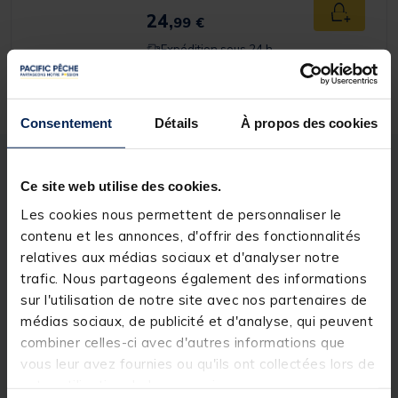
24,
Ajouter a
99 €
Expédition sous 24 h
Consentement
Détails
À propos des cookies
Description
Spécifications
Ce site web utilise des cookies.
Les cookies nous permettent de personnaliser le
Description & détails
contenu et les annonces, d'offrir des fonctionnalités
relatives aux médias sociaux et d'analyser notre
Description
trafic. Nous partageons également des informations
sur l'utilisation de notre site avec nos partenaires de
Le support de canne REAR FEEDER REST LARGE a
médias sociaux, de publicité et d'analyse, qui peuvent
été conçu pour accueillir le talon de votre canne. Sa
conception avec une double encoche assure un
combiner celles-ci avec d'autres informations que
excellent maintien du talon de canne : fini les cannes
vous leur avez fournies ou qu'ils ont collectées lors de
éjectées du support en cas de touche violente au
votre utilisation de leurs services.
method feeder !