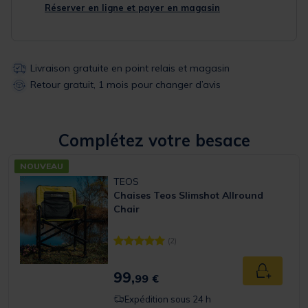
Réserver en ligne et payer en magasin
Livraison gratuite en point relais et magasin
Retour gratuit, 1 mois pour changer d’avis
Complétez votre besace
NOUVEAU
TEOS
Chaises Teos Slimshot Allround
Chair
(2)
[object Object] out of 5 Customer Rating
99,
Ajouter a
99 €
Expédition sous 24 h