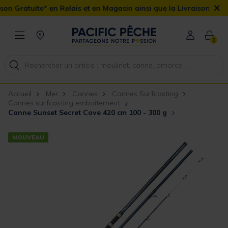
×
 Relais et en Magasin ainsi que la Livraison Domicile offerte dès 
0
Accueil
Mer
Cannes
Cannes Surfcasting
Cannes surfcasting emboitement
Canne Sunset Secret Cove 420 cm 100 - 300 g
NOUVEAU