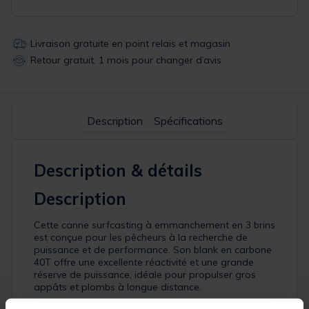
Livraison gratuite en point relais et magasin
Retour gratuit, 1 mois pour changer d’avis
Description
Spécifications
Description & détails
Description
Cette canne surfcasting à emmanchement en 3 brins
est conçue pour les pêcheurs à la recherche de
puissance et de performance. Son blank en carbone
40T offre une excellente réactivité et une grande
réserve de puissance, idéale pour propulser gros
appâts et plombs à longue distance.