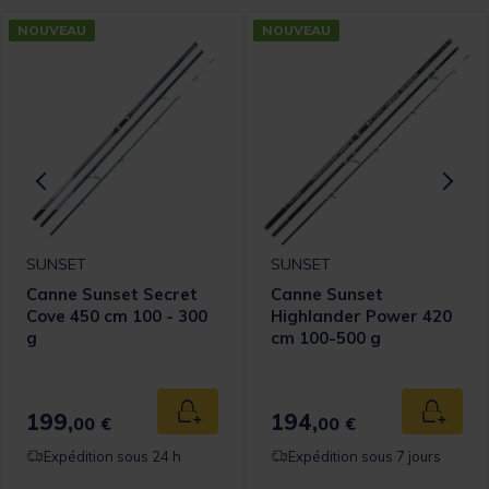
NOUVEAU
NOUVEAU
SUNSET
SUNSET
Canne Sunset Secret
Canne Sunset
Cove 450 cm 100 - 300
Highlander Power 420
g
cm 100-500 g
omer Rating
199,
194,
 au panier
Ajouter au panier
Ajouter
00 €
00 €
Expédition sous 24 h
Expédition sous 7 jours