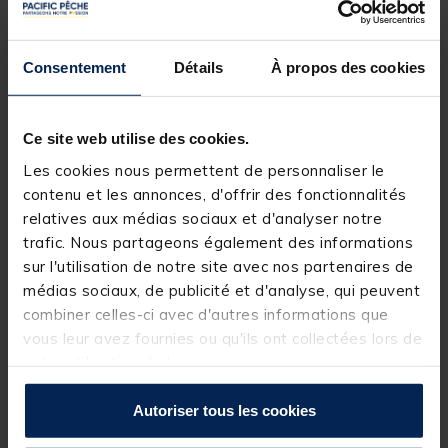
Elle est équipée d’un pommeau antichoc et d’une
poignée ergonomique antidérapante assurant
Consentement
Détails
À propos des cookies
confort et contrôle lors des lancers. Son porte-
moulinet tubulaire FUJI DPS garantit un maintien sûr
du moulinet, tandis que ses anneaux anti-
emmêlement FUJI KW « O » RING permettent
Ce site web utilise des cookies.
l’utilisation de la tresse en toute fluidité.
Les cookies nous permettent de personnaliser le
contenu et les annonces, d'offrir des fonctionnalités
La canne dispose d’un scion tubulaire puissant,
relatives aux médias sociaux et d'analyser notre
parfaitement adapté aux pêches fortes, ainsi que
trafic. Nous partageons également des informations
d’une pointe phosphorescente offrant une excellente
sur l'utilisation de notre site avec nos partenaires de
visibilité des touches, notamment lors des sessions
nocturnes.
médias sociaux, de publicité et d'analyse, qui peuvent
combiner celles-ci avec d'autres informations que
vous leur avez fournies ou qu'ils ont collectées lors de
L’ensemble est livré dans un fourreau en tissu pour
votre utilisation de leurs services.
un transport pratique et une protection efficace.
Autoriser tous les cookies
Détails