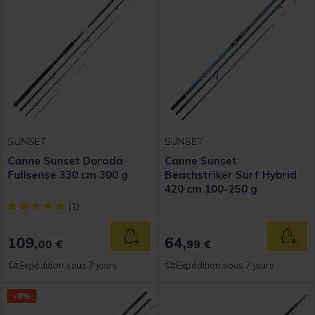
SUNSET
SUNSET
Canne Sunset Dorada
Canne Sunset
Fullsense 330 cm 300 g
Beachstriker Surf Hybrid
420 cm 100-250 g
[object Object] out of 5 Customer Rating
(1)
109,
64,
Ajouter au panier
Ajout
00 €
99 €
Expédition sous 7 jours
Expédition sous 7 jours
-8%