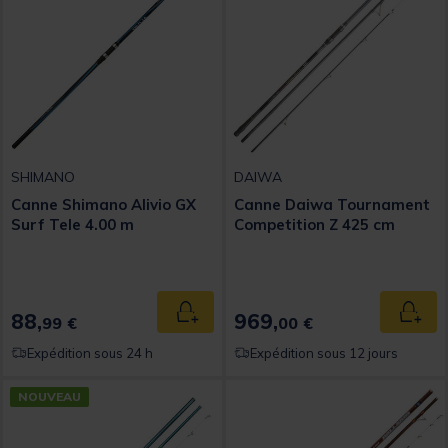
SHIMANO
DAIWA
Canne Shimano Alivio GX
Canne Daiwa Tournament
Surf Tele 4.00 m
Competition Z 425 cm
88,
969,
Ajouter au panier
Ajout
99 €
00 €
Expédition sous 24 h
Expédition sous 12 jours
NOUVEAU