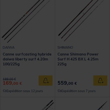
DAIWA
SHIMANO
Canne surfcasting hybride
Canne Shimano Power
daiwa liberty surf 4.20m
Surf H 425 BX L 4.25m
100/225g
225g
Price reduced from
to
189,00 €
169,
559,
Ajouter au panier
Ajout
00 €
00 €
Expédition sous 12 jours
Expédition sous 7 jours