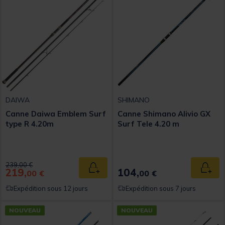
DAIWA
SHIMANO
Canne Daiwa Emblem Surf
Canne Shimano Alivio GX
type R 4.20m
Surf Tele 4.20 m
Price reduced from
to
239,00 €
219,
104,
Ajouter au panier
Ajout
00 €
00 €
Expédition sous 12 jours
Expédition sous 7 jours
NOUVEAU
NOUVEAU