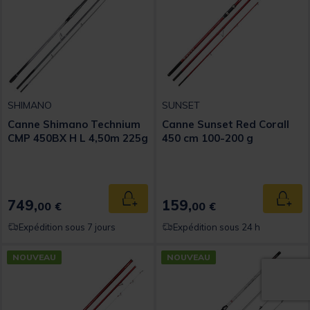
SHIMANO
SUNSET
Canne Shimano Technium
Canne Sunset Red Corall
CMP 450BX H L 4,50m 225g
450 cm 100-200 g
749,
159,
Ajouter au panier
Ajout
00 €
00 €
Expédition sous 7 jours
Expédition sous 24 h
NOUVEAU
NOUVEAU