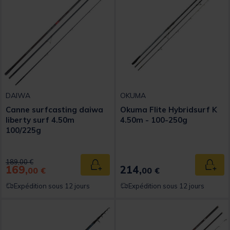
DAIWA
OKUMA
Canne surfcasting daiwa
Okuma Flite Hybridsurf K
liberty surf 4.50m
4.50m - 100-250g
100/225g
Price reduced from
to
189,00 €
169,
214,
Ajouter au panier
Ajout
00 €
00 €
Expédition sous 12 jours
Expédition sous 12 jours