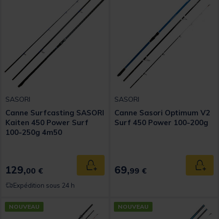
SASORI
SASORI
Canne Surfcasting SASORI
Canne Sasori Optimum V2
Kaiten 450 Power Surf
Surf 450 Power 100-200g
100-250g 4m50
129,
69,
Ajouter au panier
Ajout
00 €
99 €
Expédition sous 24 h
NOUVEAU
NOUVEAU