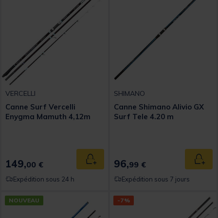
VERCELLI
SHIMANO
Canne Surf Vercelli
Canne Shimano Alivio GX
Enygma Mamuth 4,12m
Surf Tele 4.20 m
149,
96,
Ajouter au panier
Ajout
00 €
99 €
Expédition sous 24 h
Expédition sous 7 jours
NOUVEAU
-7%