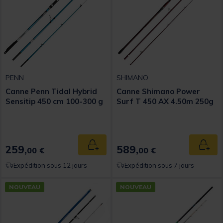
PENN
SHIMANO
Canne Penn Tidal Hybrid
Canne Shimano Power
Sensitip 450 cm 100-300 g
Surf T 450 AX 4.50m 250g
259,
589,
Ajouter au panier
Ajout
00 €
00 €
Expédition sous 12 jours
Expédition sous 7 jours
NOUVEAU
NOUVEAU