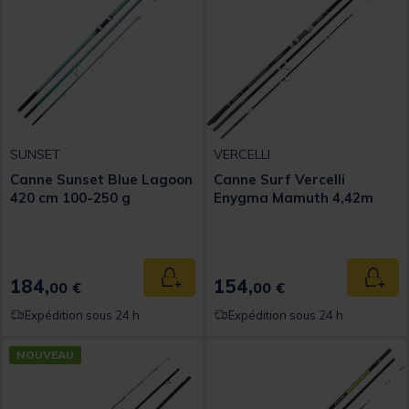
SUNSET
VERCELLI
Canne Sunset Blue Lagoon
Canne Surf Vercelli
420 cm 100-250 g
Enygma Mamuth 4,42m
184,
154,
Ajouter au panier
Ajout
00 €
00 €
Expédition sous 24 h
Expédition sous 24 h
NOUVEAU