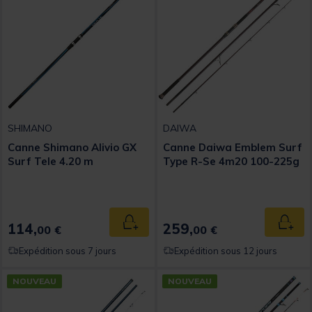
SHIMANO
DAIWA
Canne Shimano Alivio GX
Canne Daiwa Emblem Surf
Surf Tele 4.20 m
Type R-Se 4m20 100-225g
114,
259,
Ajouter au panier
Ajout
00 €
00 €
Expédition sous 7 jours
Expédition sous 12 jours
NOUVEAU
NOUVEAU