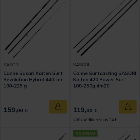
SASORI
SASORI
Canne Sasori Kaiten Surf
Canne Surfcasting SASORI
Revolution Hybrid 440 cm
Kaiten 420 Power Surf
100-225 g
100-250g 4m20
159,
119,
Ajouter au panier
Ajout
00 €
00 €
Expédition sous 24 h
NOUVEAU