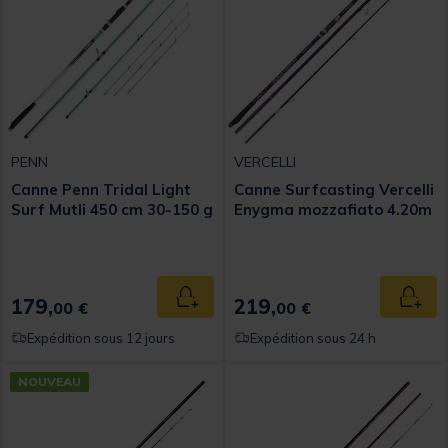
PENN
VERCELLI
Canne Penn Tridal Light
Canne Surfcasting Vercelli
Surf Mutli 450 cm 30-150 g
Enygma mozzafiato 4.20m
179,
219,
Ajouter au panier
Ajout
00 €
00 €
Expédition sous 12 jours
Expédition sous 24 h
NOUVEAU