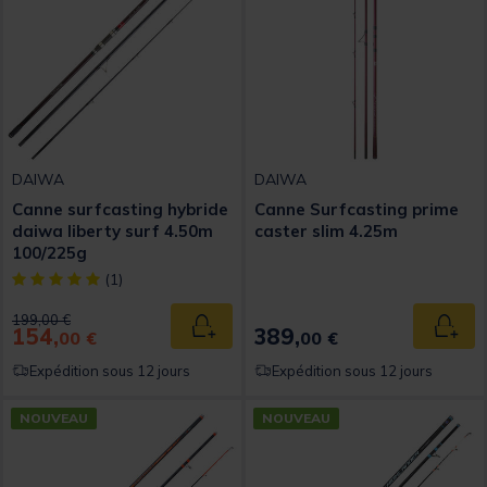
DAIWA
DAIWA
Canne surfcasting hybride
Canne Surfcasting prime
daiwa liberty surf 4.50m
caster slim 4.25m
100/225g
[object Object] out of 5 Customer Rating
(1)
Price reduced from
to
199,00 €
154,
389,
Ajouter au panier
Ajout
00 €
00 €
Expédition sous 12 jours
Expédition sous 12 jours
NOUVEAU
NOUVEAU