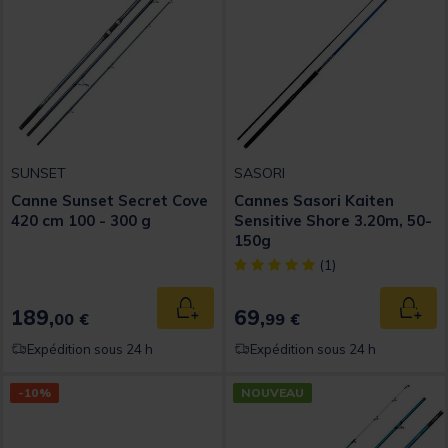
SUNSET
SASORI
Canne Sunset Secret Cove
Cannes Sasori Kaiten
420 cm 100 - 300 g
Sensitive Shore 3.20m, 50-
150g
[object Object] out of 5 Custom
(1)
189,
69,
Ajouter au panier
Ajout
00 €
99 €
Expédition sous 24 h
Expédition sous 24 h
-10%
NOUVEAU