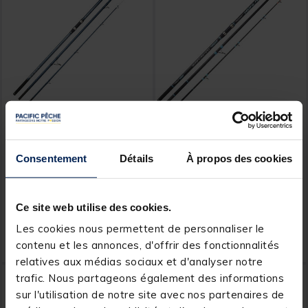
SUNSET
SUNSET
Canne Sunset Secret Cove
Canne Sunset Highlander
450 cm 100 - 300 g
Power 420 cm 100-500 g
Consentement
Détails
À propos des cookies
Ce site web utilise des cookies.
199,
194,
Ajouter au panier
Ajout
00 €
00 €
Les cookies nous permettent de personnaliser le
contenu et les annonces, d'offrir des fonctionnalités
Expédition sous 24 h
Expédition sous 7 jours
relatives aux médias sociaux et d'analyser notre
trafic. Nous partageons également des informations
sur l'utilisation de notre site avec nos partenaires de