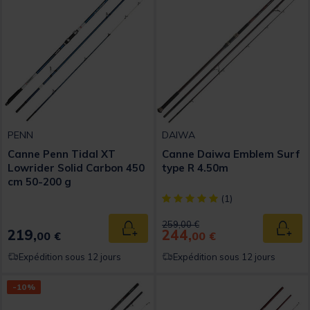
PENN
DAIWA
Canne Penn Tidal XT
Canne Daiwa Emblem Surf
Lowrider Solid Carbon 450
type R 4.50m
cm 50-200 g
[object Object] out of 5 Custom
(1)
Price reduced from
to
259,00 €
219,
244,
Ajouter au panier
Ajout
00 €
00 €
Expédition sous 12 jours
Expédition sous 12 jours
-10%