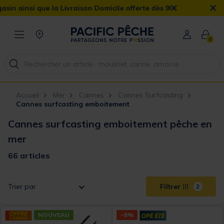
×
vraison Domicile offerte dès 90€
0
Accueil
Mer
Cannes
Cannes Surfcasting
Cannes surfcasting emboitement
Cannes surfcasting emboitement pêche en
mer
66 articles
Trier par
Filtrer
2
NOUVEAU
-8%