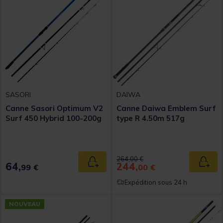
SASORI
DAIWA
Canne Sasori Optimum V2
Canne Daiwa Emblem Surf
Surf 450 Hybrid 100-200g
type R 4.50m 517g
Price reduced from
to
264,00 €
64,
244,
Ajouter au panier
Ajout
99 €
00 €
Expédition sous 24 h
NOUVEAU