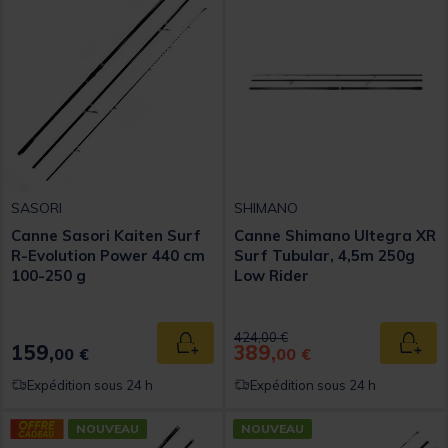
SASORI
SHIMANO
Canne Sasori Kaiten Surf
Canne Shimano Ultegra XR
R-Evolution Power 440 cm
Surf Tubular, 4,5m 250g
100-250 g
Low Rider
Price reduced from
to
424,00 €
159,
389,
Ajouter au panier
Ajout
00 €
00 €
Expédition sous 24 h
Expédition sous 24 h
NOUVEAU
NOUVEAU