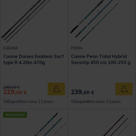
DAIWA
PENN
Canne Daiwa Emblem Surf
Canne Penn Tidal Hybrid
type R 4.20m 470g
Sensitip 450 cm 100-250 g
Price reduced from
to
249,00 €
229,
239,
Ajouter au panier
Ajout
00 €
00 €
Expédition sous 12 jours
Expédition sous 12 jours
NOUVEAU