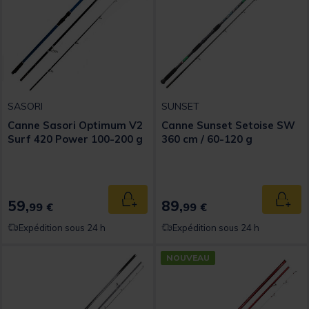
SASORI
SUNSET
Canne Sasori Optimum V2
Canne Sunset Setoise SW
Surf 420 Power 100-200 g
360 cm / 60-120 g
59,
89,
Ajouter au panier
Ajout
99 €
99 €
Expédition sous 24 h
Expédition sous 24 h
NOUVEAU