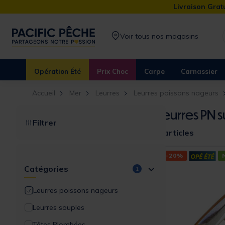
Livraison Gratu
Voir tous nos magasins
Opération Été
Prix Choc
Carpe
Carnassier
Accueil
Mer
Leurres
Leurres poissons nageurs
Leurres PN 
Filtrer
6 articles
-20%
Catégories
1
Leurres poissons nageurs
Leurres souples
Têtes Plombées