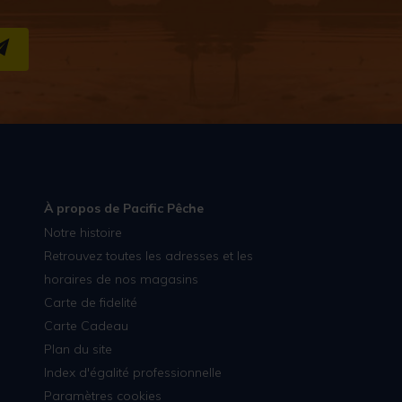
S''INSCRIRE
À propos de Pacific Pêche
Notre histoire
Retrouvez toutes les adresses et les
horaires de nos magasins
Carte de fidelité
Carte Cadeau
Plan du site
Index d'égalité professionnelle
Paramètres cookies