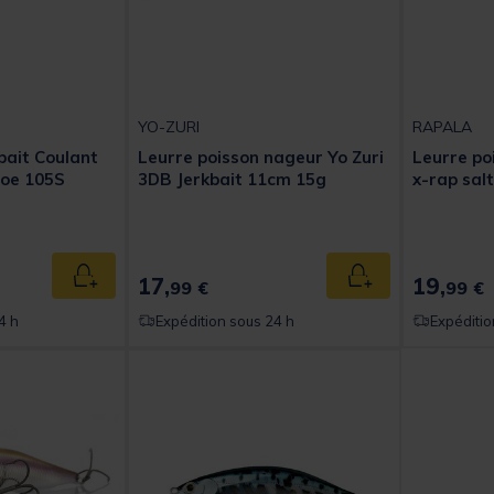
YO-ZURI
RAPALA
bait Coulant
Leurre poisson nageur Yo Zuri
Leurre po
Joe 105S
3DB Jerkbait 11cm 15g
x-rap sal
17,
19,
Ajouter au panier
Ajouter au panier
99 €
99 €
4 h
Expédition sous 24 h
Expéditio