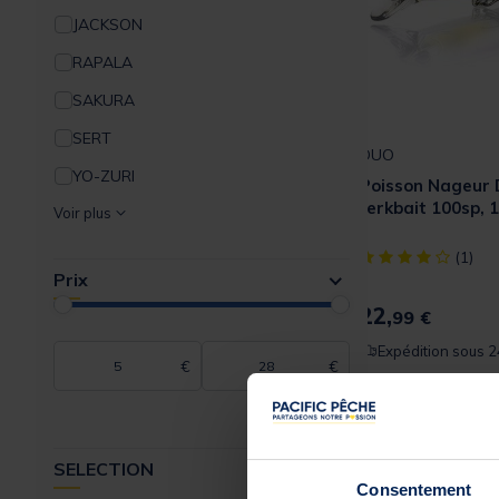
JACKSON
RAPALA
SAKURA
SERT
DUO
YO-ZURI
Poisson Nageur 
Jerkbait 100sp, 
Voir plus
[object Object] ou
(1)
Prix
22,
99 €
Expédition sous 2
€
€
SELECTION
Consentement