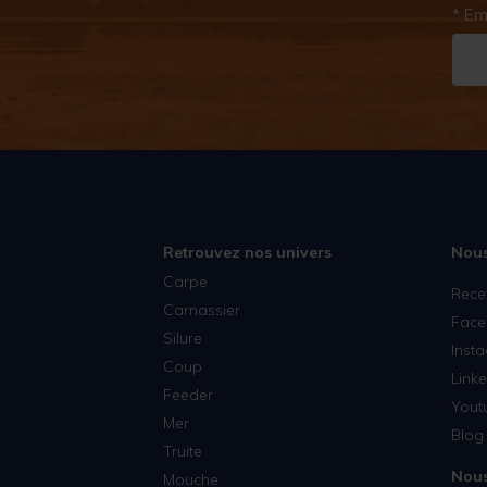
* Em
Retrouvez nos univers
Nous
Carpe
Rece
Carnassier
Face
Silure
Inst
Coup
Linke
Feeder
Yout
Mer
Blog 
Truite
Nous
Mouche