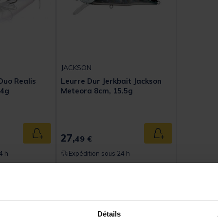
JACKSON
Duo Realis
Leurre Dur Jerkbait Jackson
14g
Meteora 8cm, 15.5g
t of 5 Customer Rating
27,
Ajouter au panier
Ajouter au panier
49 €
4 h
Expédition sous 24 h
Détails