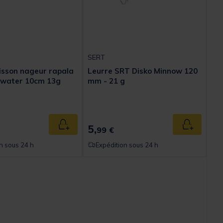
SERT
isson nageur rapala
Leurre SRT Disko Minnow 120
twater 10cm 13g
mm - 21 g
5,
Ajouter au panier
Ajouter au
99 €
n sous 24 h
Expédition sous 24 h