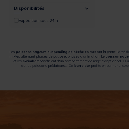
Disponibilités
Expédition sous 24 h
Les
poissons nageurs suspending de pêche en mer
ont la particularité d
mixtes alternant phases de pause et phases d'animation. Le
poisson nage
et les
swimbait
bénéficient d'un comportement de nage exceptionnel.
Leu
autres poissons prédateurs… Ce
leurre dur
profite en permanence d