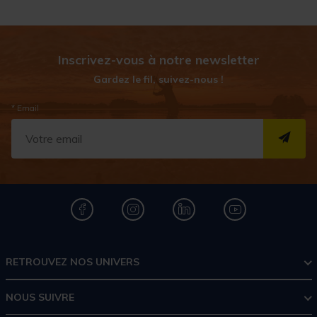
Yamashita
,
Flashmer
,
Yo-zuri
,... redoublent d'ingéniosité et ont mis
en œuvre des technologies surprenantes pour nous offrir des produits
de plus en plus techniques et performants.
Inscrivez-vous à notre newsletter
Gardez le fil, suivez-nous !
* Email
S''I
RETROUVEZ NOS UNIVERS
NOUS SUIVRE