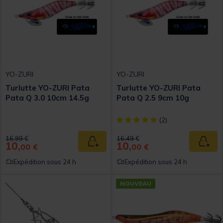
YO-ZURI
YO-ZURI
Turlutte YO-ZURI Pata
Turlutte YO-ZURI Pata
Pata Q 3.0 10cm 14.5g
Pata Q 2.5 9cm 10g
[object Object] out of 5 Custom
(2)
Price reduced from
to
Price reduced from
to
16,99 €
16,49 €
10,
10,
Ajouter au panier
Ajout
00 €
00 €
Expédition sous 24 h
Expédition sous 24 h
NOUVEAU