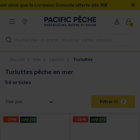
×
son Domicile offerte dès 90€
0
Accueil
Mer
Leurres
Turluttes
Turluttes pêche en mer
54 articles
Trier par
Filtrer
2
-20%
-20%