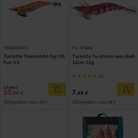
YAMASHITA
FU-SHIMA
Turlutte Yamashita Egi Oh
Turlutte fu-shima sea shell
Fun 3.5
12cm 22g
[object Object] out of 5 Custom
(1)
Price reduced from
to
17,99 €
10,
7,
Ajouter au panier
Ajout
00 €
49 €
Expédition sous 24 h
Expédition sous 24 h