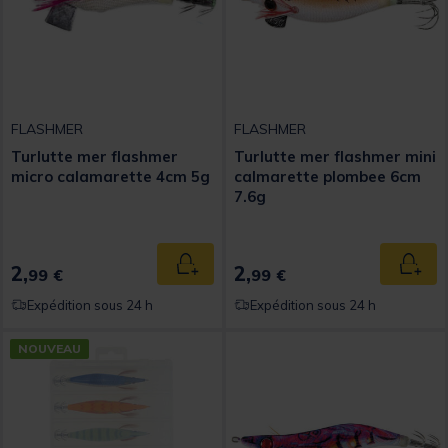
FLASHMER
FLASHMER
Turlutte mer flashmer
Turlutte mer flashmer mini
micro calamarette 4cm 5g
calmarette plombee 6cm
7.6g
2,
2,
Ajouter au panier
Ajout
99 €
99 €
Expédition sous 24 h
Expédition sous 24 h
NOUVEAU