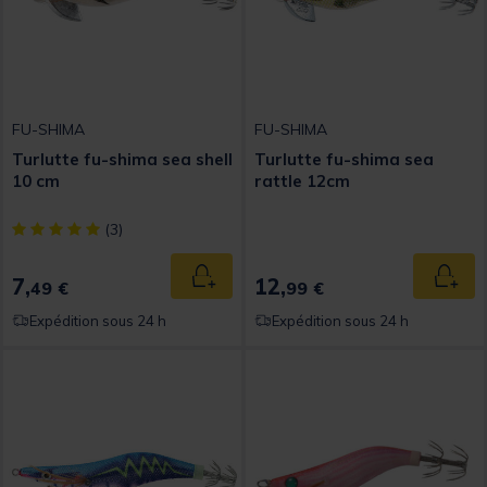
FU-SHIMA
FU-SHIMA
Turlutte fu-shima sea shell
Turlutte fu-shima sea
10 cm
rattle 12cm
[object Object] out of 5 Customer Rating
(3)
7,
12,
Ajouter au panier
Ajout
49 €
99 €
Expédition sous 24 h
Expédition sous 24 h