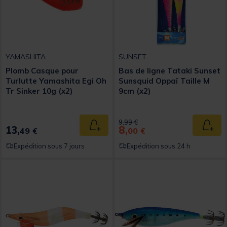
YAMASHITA
SUNSET
Plomb Casque pour
Bas de ligne Tataki Sunset
Turlutte Yamashita Egi Oh
Sunsquid Oppaï Taille M
Tr Sinker 10g (x2)
9cm (x2)
Price reduced from
to
9,99 €
13,
8,
Ajouter au panier
Ajout
49 €
00 €
Expédition sous 7 jours
Expédition sous 24 h