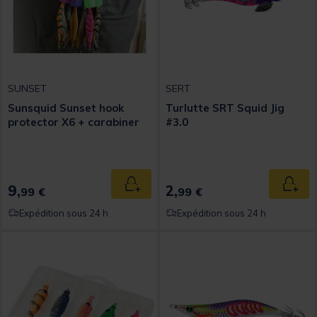
SUNSET
SERT
Sunsquid Sunset hook
Turlutte SRT Squid Jig
protector X6 + carabiner
#3.0
9,
2,
Ajouter au panier
Ajout
99 €
99 €
Expédition sous 24 h
Expédition sous 24 h