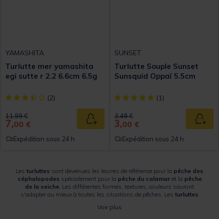
YAMASHITA
SUNSET
Turlutte mer yamashita
Turlutte Souple Sunset
egi sutte r 2.2 6.6cm 6.5g
Sunsquid Oppaï 5.5cm
[object Object] out of 5 Customer Rating
[object Object] out of 5 Custom
(2)
(1)
Price reduced from
to
Price reduced from
to
11,99 €
3,49 €
7,
3,
Ajouter au panier
Ajout
00 €
00 €
Expédition sous 24 h
Expédition sous 24 h
Les
turluttes
sont devenues les leurres de référence pour la
pêche des
céphalopodes
spécialement pour la
pêche du calamar
et la
pêche
de la seiche
. Les différentes formes, textures, couleurs sauront
s'adapter au mieux à toutes les situations de pêches. Les
turluttes
plombées
sont très appréciées des pêcheurs qui pratiquent la
pêche
Voir plus
eging
en bord de mer. Les montages Tataki, quant à eux,
s'apprécieront en pêche verticale en bateau. Les marques comme