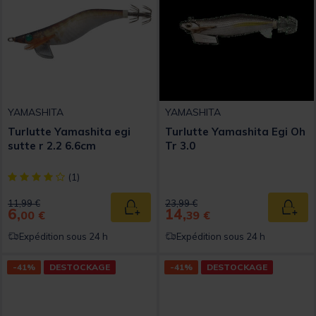
YAMASHITA
YAMASHITA
Turlutte Yamashita egi
Turlutte Yamashita Egi Oh
sutte r 2.2 6.6cm
Tr 3.0
[object Object] out of 5 Customer Rating
(1)
Price reduced from
to
Price reduced from
to
11,99 €
23,99 €
6,
14,
Ajouter au panier
Ajout
00 €
39 €
Expédition sous 24 h
Expédition sous 24 h
-41%
DESTOCKAGE
-41%
DESTOCKAGE