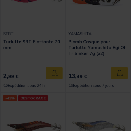
SERT
YAMASHITA
Turlutte SRT Flottante 70
Plomb Casque pour
mm
Turlutte Yamashita Egi Oh
Tr Sinker 7g (x2)
2,
13,
Ajouter au panier
Ajout
99 €
49 €
Expédition sous 24 h
Expédition sous 7 jours
-41%
DESTOCKAGE