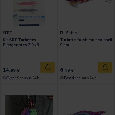
SERT
FU-SHIMA
Kit SRT Turluttes
Turlutte fu-shima sea shell
Plongeantes 3.0 x5
9 cm
14,
6,
Ajouter au panier
Ajout
99 €
49 €
Expédition sous 24 h
Expédition sous 24 h