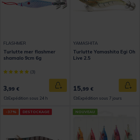
FLASHMER
YAMASHITA
Turlutte mer flashmer
Turlutte Yamashita Egi Oh
shamalo 9cm 6g
Live 2.5
[object Object] out of 5 Customer Rating
(3)
3,
15,
Ajouter au panier
Ajout
99 €
99 €
Expédition sous 24 h
Expédition sous 7 jours
-37%
DESTOCKAGE
NOUVEAU