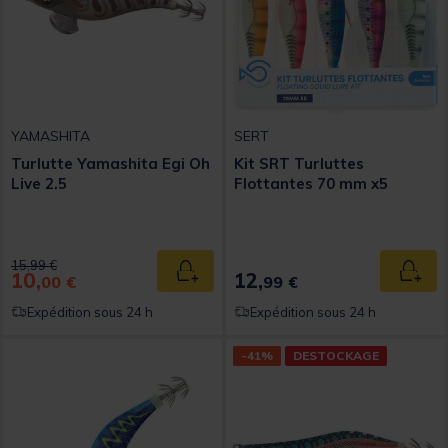
YAMASHITA
SERT
Turlutte Yamashita Egi Oh
Kit SRT Turluttes
Live 2.5
Flottantes 70 mm x5
Price reduced from
to
15,99 €
10,
12,
Ajouter au panier
Ajout
00 €
99 €
Expédition sous 24 h
Expédition sous 24 h
-41%
DESTOCKAGE