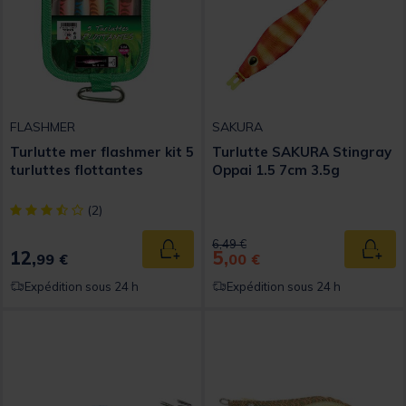
FLASHMER
SAKURA
Turlutte mer flashmer kit 5
Turlutte SAKURA Stingray
turluttes flottantes
Oppai 1.5 7cm 3.5g
[object Object] out of 5 Customer Rating
(2)
Price reduced from
to
6,49 €
12,
5,
Ajouter au panier
Ajout
99 €
00 €
Expédition sous 24 h
Expédition sous 24 h