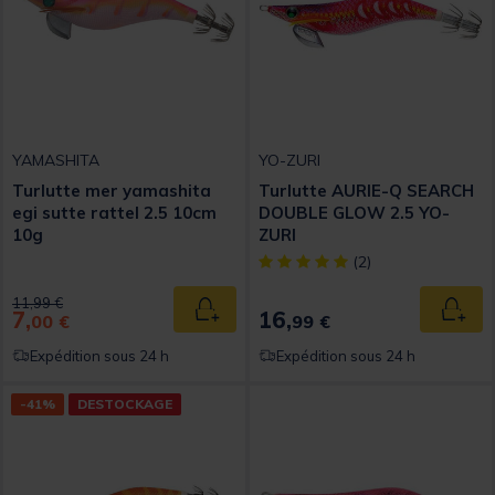
YAMASHITA
YO-ZURI
Turlutte mer yamashita
Turlutte AURIE-Q SEARCH
egi sutte rattel 2.5 10cm
DOUBLE GLOW 2.5 YO-
10g
ZURI
[object Object] out of 5 Custom
(2)
Price reduced from
to
11,99 €
7,
16,
Ajouter au panier
Ajout
00 €
99 €
Expédition sous 24 h
Expédition sous 24 h
-41%
DESTOCKAGE