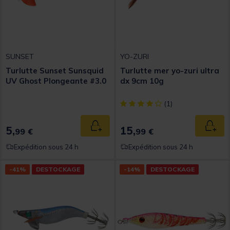
SUNSET
YO-ZURI
Turlutte Sunset Sunsquid
Turlutte mer yo-zuri ultra
UV Ghost Plongeante #3.0
dx 9cm 10g
[object Object] out of 5 Custom
(1)
5,
15,
Ajouter au panier
Ajout
99 €
99 €
Expédition sous 24 h
Expédition sous 24 h
-41%
DESTOCKAGE
-14%
DESTOCKAGE