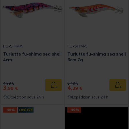
FU-SHIMA
FU-SHIMA
Turlutte fu-shima sea shell
Turlutte fu-shima sea shell
4cm
6cm 7g
Price reduced from
to
Price reduced from
to
4,99 €
5,49 €
3,
4,
Ajouter au panier
Ajout
99 €
39 €
Expédition sous 24 h
Expédition sous 24 h
-49%
-40%