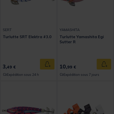
SERT
YAMASHITA
Turlutte SRT Elektra #3.0
Turlutte Yamashita Egi
Sutter R
3,
10,
Ajouter au panier
Ajout
49 €
99 €
Expédition sous 24 h
Expédition sous 7 jours