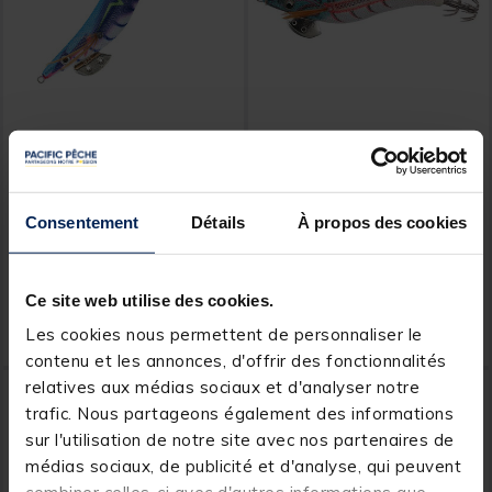
SERT
YAMASHITA
Turlutte SRT Elektra #3.5
Turlutte Yamashita Egi Oh
Live Neon Bright 3.5#
Consentement
Détails
À propos des cookies
[object Object] out of 5 Custom
(5)
Price reduced from
to
16,99 €
Ce site web utilise des cookies.
3,
10,
Ajouter au panier
Ajout
79 €
00 €
Les cookies nous permettent de personnaliser le
Expédition sous 24 h
Expédition sous 24 h
contenu et les annonces, d'offrir des fonctionnalités
relatives aux médias sociaux et d'analyser notre
trafic. Nous partageons également des informations
sur l'utilisation de notre site avec nos partenaires de
médias sociaux, de publicité et d'analyse, qui peuvent