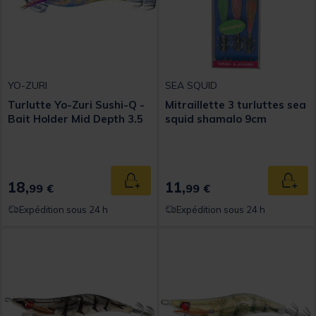
YO-ZURI
SEA SQUID
Turlutte Yo-Zuri Sushi-Q -
Mitraillette 3 turluttes sea
Bait Holder Mid Depth 3.5
squid shamalo 9cm
18,
11,
Ajouter au panier
Ajout
99 €
99 €
Expédition sous 24 h
Expédition sous 24 h