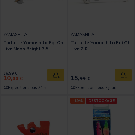
YAMASHITA
YAMASHITA
Turlutte Yamashita Egi Oh
Turlutte Yamashita Egi Oh
Live Neon Bright 3.5
Live 2.0
Price reduced from
to
16,99 €
10,
15,
Ajouter au panier
Ajout
00 €
99 €
Expédition sous 24 h
Expédition sous 7 jours
-19%
DESTOCKAGE