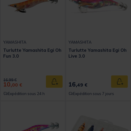
YAMASHITA
YAMASHITA
Turlutte Yamashita Egi Oh
Turlutte Yamashita Egi Oh
Fun 3.0
Live 3.0
Price reduced from
to
16,99 €
10,
16,
Ajouter au panier
Ajout
00 €
49 €
Expédition sous 24 h
Expédition sous 7 jours