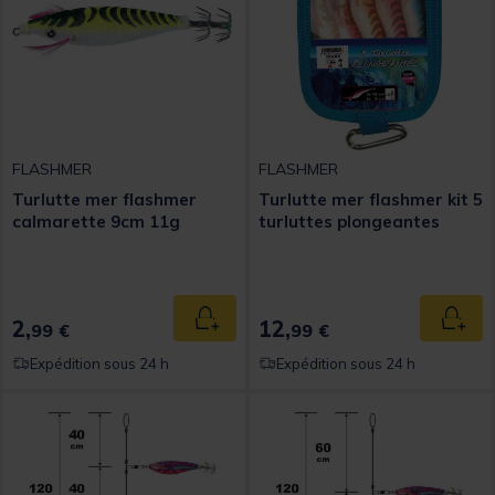
FLASHMER
FLASHMER
Turlutte mer flashmer
Turlutte mer flashmer kit 5
calmarette 9cm 11g
turluttes plongeantes
2,
12,
Ajouter au panier
Ajout
99 €
99 €
Expédition sous 24 h
Expédition sous 24 h