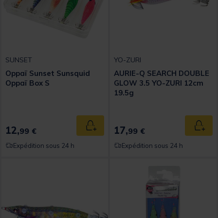
SUNSET
YO-ZURI
Oppaï Sunset Sunsquid
AURIE-Q SEARCH DOUBLE
Oppaï Box S
GLOW 3.5 YO-ZURI 12cm
19.5g
12,
17,
Ajouter au panier
Ajout
99 €
99 €
Expédition sous 24 h
Expédition sous 24 h