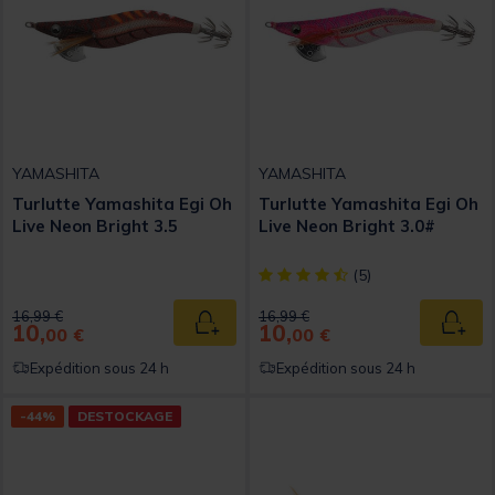
YAMASHITA
YAMASHITA
Turlutte Yamashita Egi Oh
Turlutte Yamashita Egi Oh
Live Neon Bright 3.5
Live Neon Bright 3.0#
[object Object] out of 5 Custom
(5)
Price reduced from
to
Price reduced from
to
16,99 €
16,99 €
10,
10,
Ajouter au panier
Ajout
00 €
00 €
Expédition sous 24 h
Expédition sous 24 h
-44%
DESTOCKAGE