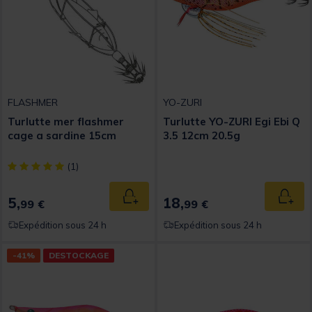
FLASHMER
YO-ZURI
Turlutte mer flashmer
Turlutte YO-ZURI Egi Ebi Q
cage a sardine 15cm
3.5 12cm 20.5g
[object Object] out of 5 Customer Rating
(1)
5,
18,
Ajouter au panier
Ajout
99 €
99 €
Expédition sous 24 h
Expédition sous 24 h
-41%
DESTOCKAGE