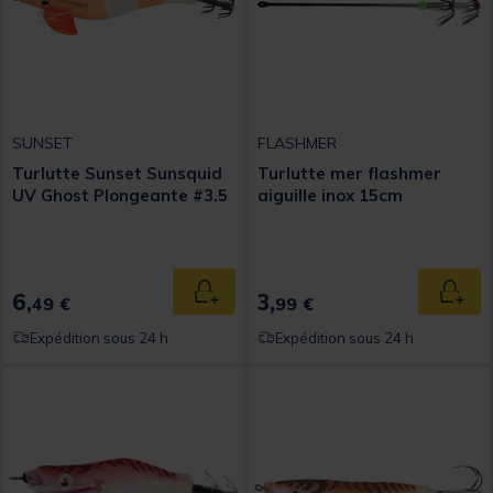
SUNSET
FLASHMER
Turlutte Sunset Sunsquid
Turlutte mer flashmer
UV Ghost Plongeante #3.5
aiguille inox 15cm
6,
3,
Ajouter au panier
Ajout
49 €
99 €
Expédition sous 24 h
Expédition sous 24 h