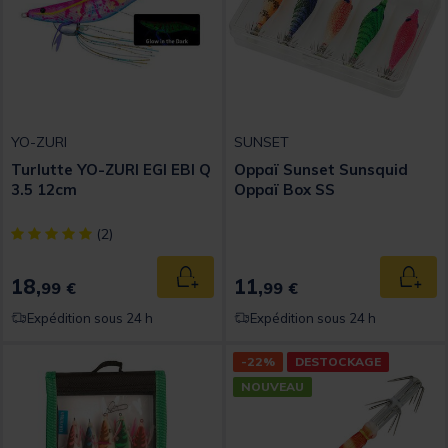
YO-ZURI
SUNSET
Turlutte YO-ZURI EGI EBI Q
Oppaï Sunset Sunsquid
3.5 12cm
Oppaï Box SS
[object Object] out of 5 Customer Rating
(2)
18,
11,
Ajouter au panier
Ajout
99 €
99 €
Expédition sous 24 h
Expédition sous 24 h
-22%
DESTOCKAGE
NOUVEAU