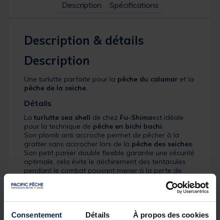
Description
Spécifications
Description & détails
Description
Une turlutte parfaite pour la
pêche du calamar
et la
pêche de la seiche
.
Détails
La
turlutte sea shell
de chez
Fu-Shima
est idéale
pour la technique de
pêche en bichi bachi
.
Son plomb anti accroche permet de pêcher à la
gratter sans accrocher lors de la
pêche des seiches
.
Son petit panier double flexible garantie une sécurité
optimale, cela évite le déchirement des tentacules
pendant le combat pouvant mener à la perte de
votre prise.
Ses nageoires en plumes lui confèrent une flottaison
spécifique ainsi qu'un dégagement de micros
vibrations dès la moindre mise en tension du fil.
Son anneau verticale fixe permet une animation
Consentement
Détails
À propos des cookies