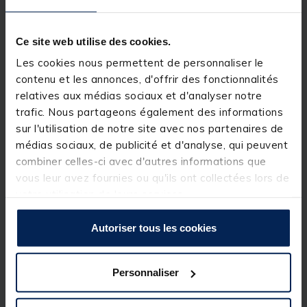
optimale de la turlutte.
Son œil rouge à facettes permet une attraction
visuelle supplémentaire en renvoyant des flashs de
Ce site web utilise des cookies.
lumière dans toutes les directions.
Son revêtement en tissu favorise l'accroche de la
Les cookies nous permettent de personnaliser le
prise de part sa rugosité.
contenu et les annonces, d'offrir des fonctionnalités
relatives aux médias sociaux et d'analyser notre
trafic. Nous partageons également des informations
sur l'utilisation de notre site avec nos partenaires de
médias sociaux, de publicité et d'analyse, qui peuvent
combiner celles-ci avec d'autres informations que
vous leur avez fournies ou qu'ils ont collectées lors de
votre utilisation de leurs services.
Autoriser tous les cookies
Personnaliser
Caractéristiques :
taille : 12 cm