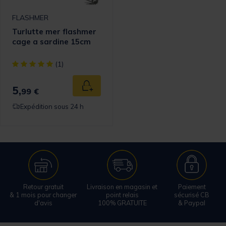
FLASHMER
Turlutte mer flashmer
cage a sardine 15cm
[object Object] out of 5 Customer Rating
(1)
5,
Ajouter au panier
99 €
Expédition sous 24 h
Retour gratuit
Livraison en magasin et
Paiement
& 1 mois pour changer
point relais
sécurisé CB
d'avis
100% GRATUITE
& Paypal