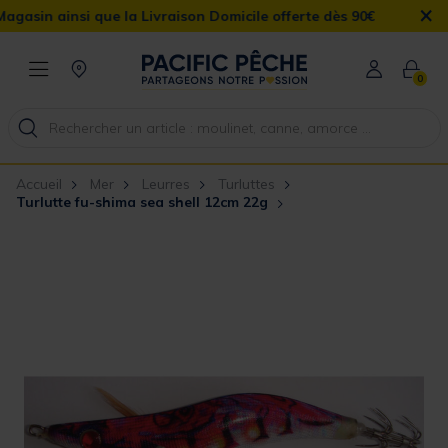
×
 ainsi que la Livraison Domicile offerte dès 90€
0
Accueil
Mer
Leurres
Turluttes
Turlutte fu-shima sea shell 12cm 22g