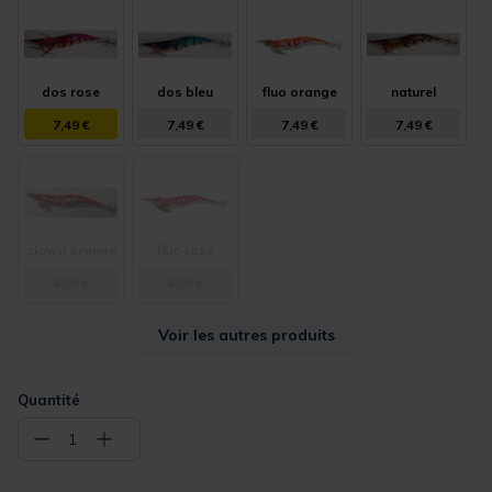
dos rose
dos bleu
fluo orange
naturel
7,49 €
7,49 €
7,49 €
7,49 €
clown orange
fluo rose
6,99 €
6,99 €
Voir les autres produits
Quantité
−
+
1