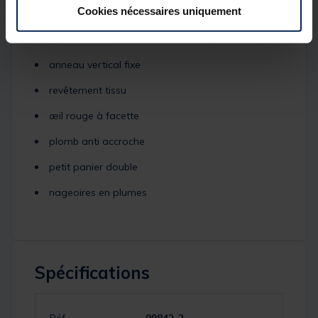
Cookies nécessaires uniquement
poids : 22 g
vitesse de descente 3.5 secondes / mètre
anneau vertical fixe
revêtement tissu
œil rouge à facette
plomb anti accroche
petit panier double
nageoires en plumes
Spécifications
Réf.
99842-2