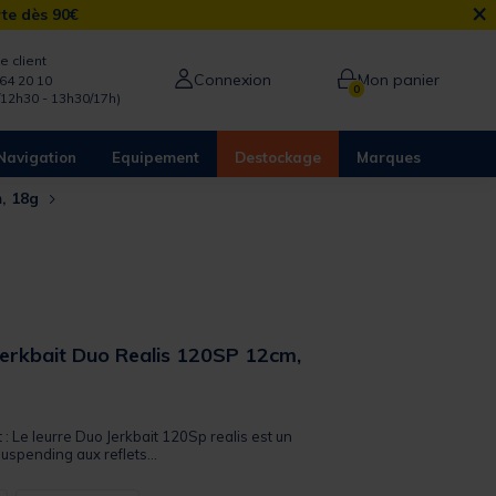
×
rte dès 90€
e client
Connexion
Mon panier
64 20 10
0
/12h30 - 13h30/17h)
Navigation
Equipement
Destockage
Marques
m, 18g
Jerkbait Duo Realis 120SP 12cm,
 out of 5 Customer Rating
t : Le leurre Duo Jerkbait 120Sp realis est un
uspending aux reflets...