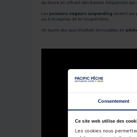
du leurre en offrant des basses fréquences qui 
Les
poissons nageurs suspending
restent sur 
ou à la reprise de la récupération.
Un leurre dur aux résultats incroyables en
pêche
Consentement
Ce site web utilise des cook
Les cookies nous permettent