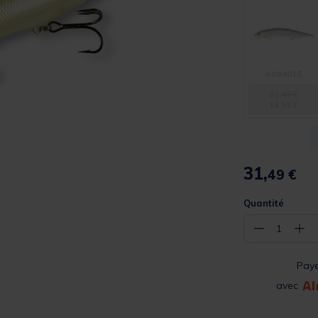
ada4015
31,49 €
14,99 €
31,
49 €
Quantité
−
+
1
Pay
avec