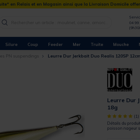
ite* en Relais et en Magasin ainsi que la Livraison Domicile offe
Servic
04 99 
(9h30
Silure
Coup
Feeder
Mer
Truite
Mouche
res PN suspendings
Leurre Dur Jerkbait Duo Realis 120SP 12c
Leurre Dur 
18g
[object Object]
(1)
Détails du produi
poisson nageur s