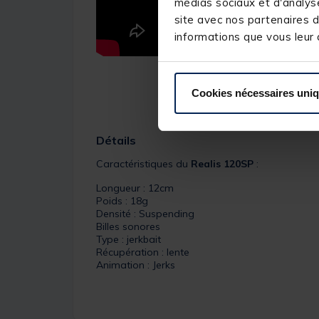
médias sociaux et d'analyse
site avec nos partenaires d
informations que vous leur a
Cookies nécessaires uni
Détails
Caractéristiques du
Realis 120SP
:
Longueur : 12cm
Poids : 18g
Densité : Suspending
Billes sonores
Type : jerkbait
Récupération : lente
Animation : Jerks