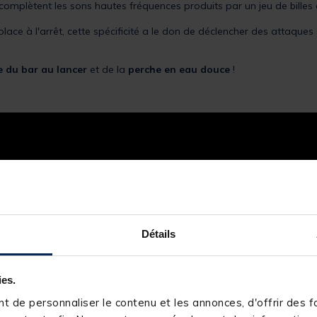
complètent les sons hautes fréquences produits par un jeu de billes 
place à l'arrêt, cette spécificité a le don de déclencher des attaque
 du bar au lancer
et de la
perche en eau douce
!
Détails
ies.
 de personnaliser le contenu et les annonces, d'offrir des fo