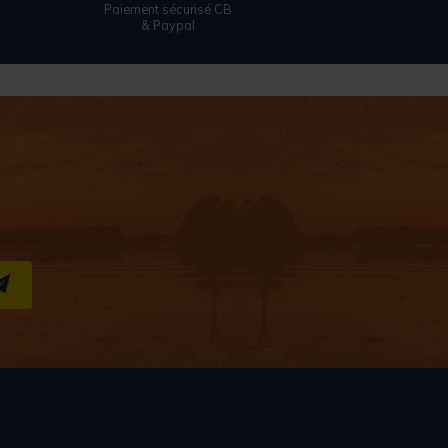
Paiement sécurisé CB
& Paypal
S''INSCRIRE