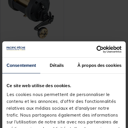
DAIWA
Moulinet Traîne Electrique
Daiwa Tanacom 2022
Consentement
Détails
À propos des cookies
Price reduced from
to
799,00 €
Ce site web utilise des cookies.
679,
Ajouter au panier
00 €
Les cookies nous permettent de personnaliser le
Expédition sous 12 jours
contenu et les annonces, d'offrir des fonctionnalités
relatives aux médias sociaux et d'analyser notre
trafic. Nous partageons également des informations
Les
moulinets électriques
ont été conçus pour la pratique de la
pêche en eau profonde
. Ils possèdent différents modes de
sur l'utilisation de notre site avec nos partenaires de
programmation de pêche afin de s'adapter au mieux à votre technique