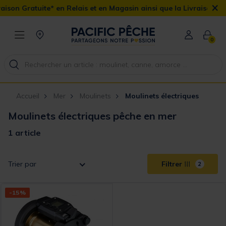
×
son Gratuite* en Relais et en Magasin ainsi que la Livraison Domi
0
Accueil
Mer
Moulinets
Moulinets électriques
Moulinets électriques pêche en mer
1 article
Trier par
Filtrer
2
-15%