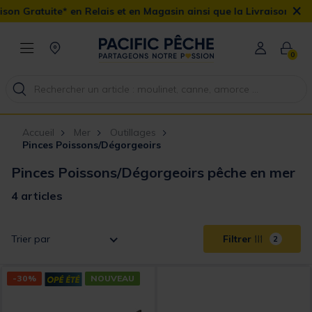
×
n Gratuite* en Relais et en Magasin ainsi que la Livraison Domicil
0
Accueil
Mer
Outillages
Pinces Poissons/Dégorgeoirs
Pinces Poissons/Dégorgeoirs pêche en mer
4 articles
Trier par
Filtrer
2
-30%
NOUVEAU