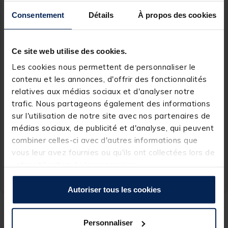
Consentement
Détails
À propos des cookies
Ce site web utilise des cookies.
Les cookies nous permettent de personnaliser le
contenu et les annonces, d'offrir des fonctionnalités
FLASHMER
SASORI
relatives aux médias sociaux et d'analyser notre
trafic. Nous partageons également des informations
Pince à vive & anguille
Degorgeoir Sasori Easy
flashmer 25cm
Hook Remover
sur l'utilisation de notre site avec nos partenaires de
médias sociaux, de publicité et d'analyse, qui peuvent
combiner celles-ci avec d'autres informations que
vous leur avez fournies ou qu'ils ont collectées lors de
8,
12,
Ajouter au panier
Ajout
99 €
99 €
votre utilisation de leurs services.
Expédition sous 24 h
Expédition sous 24 h
Autoriser tous les cookies
Le
dégorgeoir de pêche en mer
et la
pince à poisson de pêche en
mer
sont parfaits pour maintenir vos prises sans risques et récupérer
Personnaliser