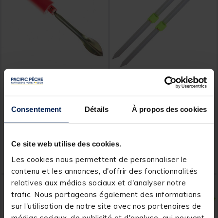
AQUATREKK
REDFISH
Support de canne pique
Pack redfish 2 piques surf
pliable
alu 1m
Consentement
Détails
À propos des cookies
[object Object] out of 5 Custom
(17)
Price reduced from
to
21,98 €
Ce site web utilise des cookies.
3,
20,
Ajouter au panier
Ajout
99 €
00 €
Les cookies nous permettent de personnaliser le
Expédition sous 24 h
Expédition sous 24 h
contenu et les annonces, d'offrir des fonctionnalités
relatives aux médias sociaux et d'analyser notre
-7%
PACK
-9%
PACK
trafic. Nous partageons également des informations
sur l'utilisation de notre site avec nos partenaires de
médias sociaux, de publicité et d'analyse, qui peuvent