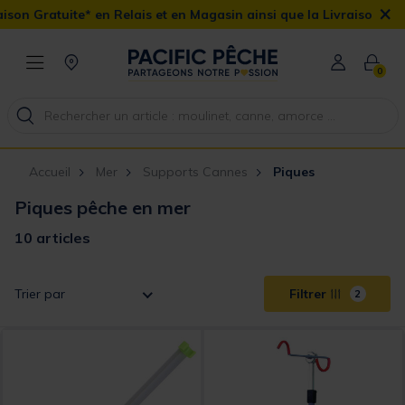
×
en Relais et en Magasin ainsi que la Livraison Domicile offerte d
0
Accueil
Mer
Supports Cannes
Piques
Piques pêche en mer
10 articles
Trier par
Filtrer
2