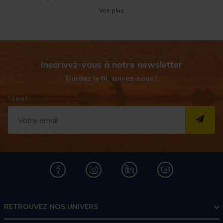
Amiaud
,
Sunset
,
Mack2
,...
proposent des
piques surfcasting
de
Voir plus
qualité de tailles variées.
Inscrivez-vous à notre newsletter
Gardez le fil, suivez-nous !
* Email
S''I
RETROUVEZ NOS UNIVERS