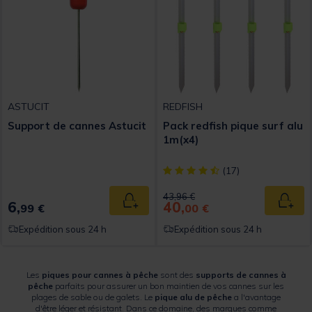
ASTUCIT
REDFISH
Support de cannes Astucit
Pack redfish pique surf alu
1m(x4)
[object Object] out of 5 Custom
(17)
Price reduced from
to
43,96 €
6,
40,
Ajouter au panier
Ajout
99 €
00 €
Expédition sous 24 h
Expédition sous 24 h
Les
piques pour cannes à pêche
sont des
supports de cannes à
pêche
parfaits pour assurer un bon maintien de vos cannes sur les
plages de sable ou de galets. Le
pique alu de pêche
a l'avantage
d'être léger et résistant. Dans ce domaine, des marques comme