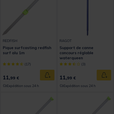
REDFISH
RAGOT
Pique surfcasting redfish
Support de canne
surf alu 1m
concours réglable
waterqueen
[object Object] out of 5 Customer Rating
[object Object] out of 5 Custom
(17)
(3)
11,
11,
Ajouter au panier
Ajout
99 €
99 €
Expédition sous 24 h
Expédition sous 24 h