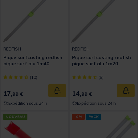
REDFISH
REDFISH
Pique surfcasting redfish
Pique surfcasting redfish
pique surf alu 1m40
pique surf alu 1m20
[object Object] out of 5 Customer Rating
[object Object] out of 5 Custom
(10)
(9)
17,
14,
Ajouter au panier
Ajout
99 €
99 €
Expédition sous 24 h
Expédition sous 24 h
NOUVEAU
-9%
PACK