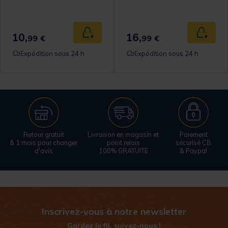
10,
16,
 au panier
Ajouter au panier
Ajouter
99 €
99 €
Expédition sous 24 h
Expédition sous 24 h
Retour gratuit
Livraison en magasin et
Paiement
& 1 mois pour changer
point relais
sécurisé CB
d'avis
100% GRATUITE
& Paypal
Inscrivez-vous à notre newsletter
Gardez le fil, suivez-nous !