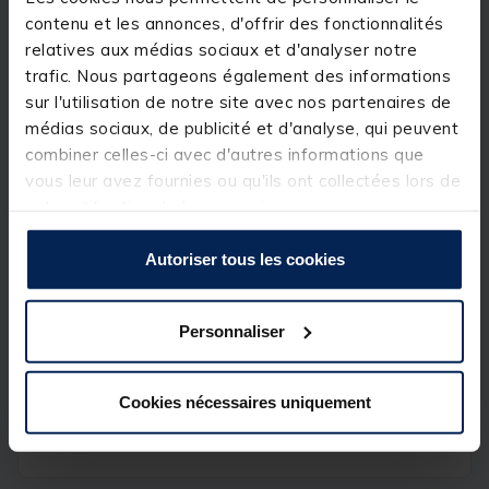
Taille: S
contenu et les annonces, d'offrir des fonctionnalités
Dimension: 14 x 9.5 x 1.6
relatives aux médias sociaux et d'analyser notre
trafic. Nous partageons également des informations
• Boite étanche en ABS rigide
sur l'utilisation de notre site avec nos partenaires de
• Extra fine
• Fond silcone en découpe «goutte» pour un
médias sociaux, de publicité et d'analyse, qui peuvent
maintien optimal des mouches
combiner celles-ci avec d'autres informations que
• Idéale pour le stockage des mouches à hackle ou
vous leur avez fournies ou qu'ils ont collectées lors de
pour les hameçons et billes
votre utilisation de leurs services.
Autoriser tous les cookies
Spécifications
Personnaliser
Réf.
159551-1
Cookies nécessaires uniquement
Marque
JMC