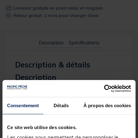
Livraison gratuite en point relais et magasin
Retour gratuit, 1 mois pour changer d’avis
Description
Spécifications
Description & détails
Description
Les boîtes Slim, XP et ST ont été développées dans
un souci de fonctionnalité maximale pour un
encombrement minimal. Chaque catégorie
Consentement
Détails
À propos des cookies
d’imitation (nymphes, sèches, mouches à hackle,
streamers…) dispose maintenant d’un profil de boîte
spécialement destiné.
Ce site web utilise des cookies.
Détails
Les cookies nous permettent de personnaliser le