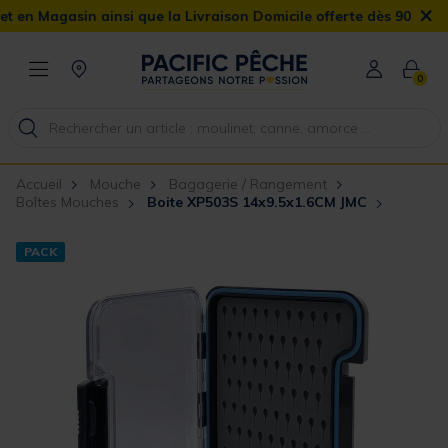
×
 Magasin ainsi que la Livraison Domicile offerte dès 90€
0
Accueil
Mouche
Bagagerie / Rangement
Boîtes Mouches
Boite XP503S 14x9.5x1.6CM JMC
PACK