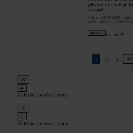
gilet est vraiment un tr
concept.
Avis du
25/03/2023
, suite
expérience du
27/02/2023
Utile
(3)
Signaler
1
2
3