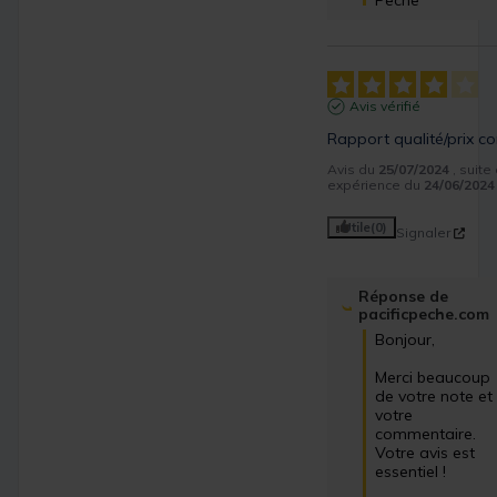
Pêche
Avis vérifié
Rapport qualité/prix co
Avis du
25/07/2024
, suite
expérience du
24/06/2024
Utile
(0)
Signaler
Réponse de
pacificpeche.com
Bonjour,

Merci beaucoup 
de votre note et 
votre 
commentaire. 
Votre avis est 
essentiel !
