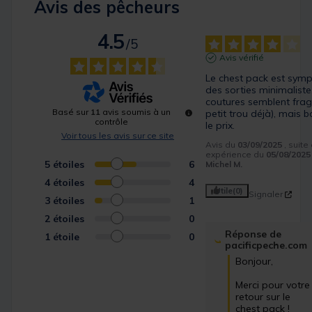
Avis des pêcheurs
4.5
/
5
Avis vérifié
Le chest pack est symp
des sorties minimaliste, 
coutures semblent fragil
Basé sur
11
avis soumis à un
petit trou déjà), mais b
contrôle
le prix.
Voir tous les avis sur ce site
Avis du
03/09/2025
, suite
expérience du
05/08/2025
5
étoiles
6
Michel M.
4
étoiles
4
Utile
(0)
Signaler
3
étoiles
1
2
étoiles
0
Réponse de
1
étoile
0
pacificpeche.com
Bonjour,  

Merci pour votre 
retour sur le 
chest pack ! 