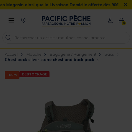
×
n ainsi que la Livraison Domicile offerte dès 90€
0
Accueil
Mouche
Bagagerie / Rangement
Sacs
Chest pack silver stone chest and back pack
DESTOCKAGE
-60%