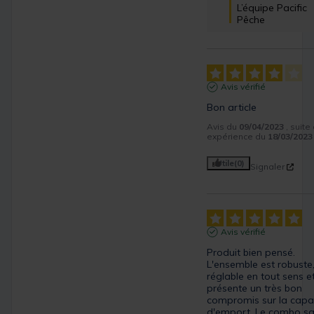
L’équipe Pacific 
Pêche
Avis vérifié
Bon article
Avis du
09/04/2023
, suite
expérience du
18/03/2023
Utile
(0)
Signaler
Avis vérifié
Produit bien pensé.

L'ensemble est robuste,
réglable en tout sens et
présente un très bon 
compromis sur la capac
d'emport. Le combo sa