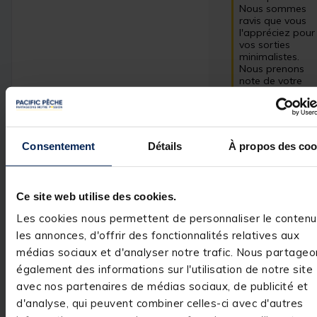
Nous sommes 
ravis que vous 
l'appréciez pour 
vos sorties 
minimalistes. 
Nous prenons 
note de votre 
remarque 
concernant les 
coutures, et nous
encourageons 
toujours nos 
Consentement
Détails
À propos des coo
clients à nous 
contacter pour 
toute question. 
N’hésitez pas à 
Ce site web utilise des cookies.
échanger 
davantage avec 
Les cookies nous permettent de personnaliser le contenu
nous !  

les annonces, d'offrir des fonctionnalités relatives aux
Cordialement.

médias sociaux et d'analyser notre trafic. Nous partageo
L’équipe 
également des informations sur l'utilisation de notre site
pacificpeche.co
avec nos partenaires de médias sociaux, de publicité et
d'analyse, qui peuvent combiner celles-ci avec d'autres